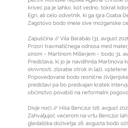
krivec pa je lahko, kot vedno, tokrat kdork
Egri, ali celo odvetnik, ki ga igra Csaba 
Zagotovo bodo imele sive možganske celi
Zapuščina // Vila Barabás (31. avgust 202
Prizori travmatičnega odnosa med materjo 
sinom – Martinom Millerjem – bodo 31. avg
Predstava, ki jo je navdihnila Martinova knj
skrivnosti, zlorabe otrok in laži, vplete
Pripovedovane bodo resnične življenjske 
predstavi pa bo predvajan kratek intervju
občinstvo povabili na neformalni pogovo
Divje noči // Hiša Benczúr (16. avgust 202
Zahvaljujoč večerom na vrtu Benczúr lahk
gledališka doživetja. 16. avgusta bodo oži