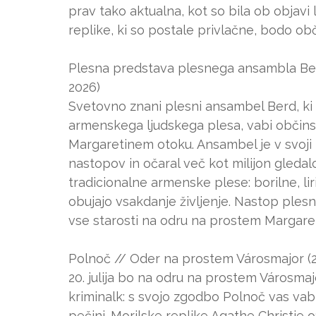
prav tako aktualna, kot so bila ob objavi le
replike, ki so postale privlačne, bodo o
Plesna predstava plesnega ansambla Berd
2026)
Svetovno znani plesni ansambel Berd, ki 
armenskega ljudskega plesa, vabi občinst
Margaretinem otoku. Ansambel je v svoji k
nastopov in očaral več kot milijon gleda
tradicionalne armenske plese: borilne, liri
obujajo vsakdanje življenje. Nastop ple
vse starosti na odru na prostem Margaret
Polnoč // Oder na prostem Városmajor (20.
20. julija bo na odru na prostem Városmaj
kriminalk: s svojo zgodbo Polnoč vas va
pečini. Morilske replike Agathe Christie o