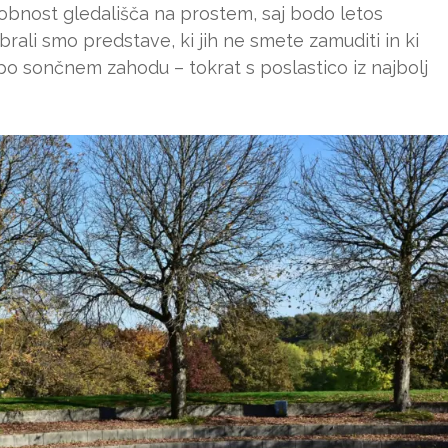
obnost gledališča na prostem, saj bodo letos
rali smo predstave, ki jih ne smete zamuditi in ki
po sončnem zahodu – tokrat s poslastico iz najbolj