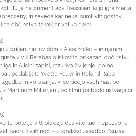
oli. Tu je na primer Lady Tressilian, ki jo igra Márta
Debreczeny, in seveda kar nekaj sumljivih gostov …
ce občinstva ta večer veliko dela!
6)
z briljantnim uvidom – Alice Miller – in njenim
usta v Vili Barabás bliskovito prikazani občinstvu.
iga in Alicini zapisi, razkriva življenje, polno
ne pa upodabljata Yvette Feuer in Roland Rába.
zgodbe in vprašanja, ki se tičejo vseh nas, po
 z Martinom Millerjem, po filmu pa bodo ustvarjalci
r.
6)
o to poletje v 6. okrožju doživite tudi nepozabna
veli kadri Divjih noči – z igralsko zasedbo Zsuzse