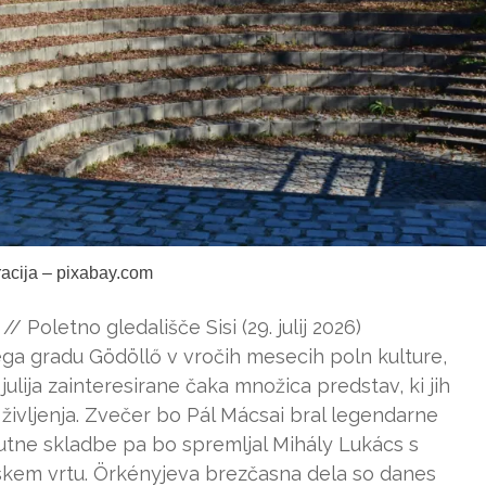
tracija – pixabay.com
/ Poletno gledališče Sisi (29. julij 2026)
vega gradu Gödöllő v vročih mesecih poln kulture,
julija zainteresirane čaka množica predstav, ki jih
življenja. Zvečer bo Pál Mácsai bral legendarne
tne skladbe pa bo spremljal Mihály Lukács s
jskem vrtu. Örkényjeva brezčasna dela so danes