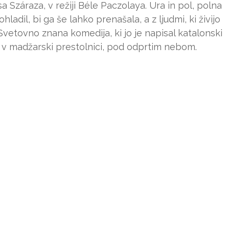
a Száraza, v režiji Béle Paczolaya. Ura in pol, polna
hladil, bi ga še lahko prenašala, a z ljudmi, ki živijo
 Svetovno znana komedija, ki jo je napisal katalonski
 v madžarski prestolnici, pod odprtim nebom.