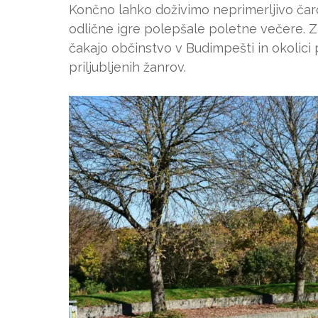
Končno lahko doživimo neprimerljivo čar
odlične igre polepšale poletne večere. Zb
čakajo občinstvo v Budimpešti in okolici 
priljubljenih žanrov.