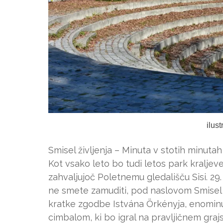
ilus
Smisel življenja – Minuta v stotih minutah /
Kot vsako leto bo tudi letos park kralje
zahvaljujoč Poletnemu gledališču Sisi. 29. 
ne smete zamuditi, pod naslovom Smisel 
kratke zgodbe Istvána Örkényja, enominu
cimbalom, ki bo igral na pravljičnem gra