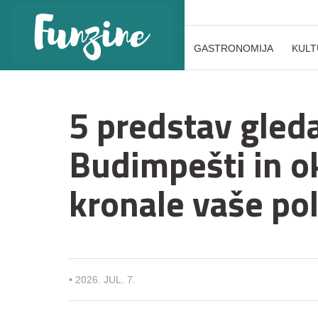
GASTRONOMIJA
KULT
5 predstav gled
Budimpešti in ok
kronale vaše po
•
2026. JUL. 7.