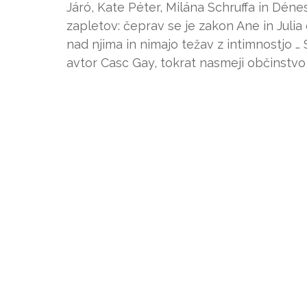
Járó, Kate Péter, Milána Schruffa in Dénes
zapletov: čeprav se je zakon Ane in Julia o
nad njima in nimajo težav z intimnostjo …
avtor Casc Gay, tokrat nasmeji občinstvo