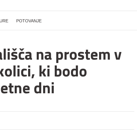
URE
POTOVANJE
ališča na prostem v
olici, ki bodo
letne dni