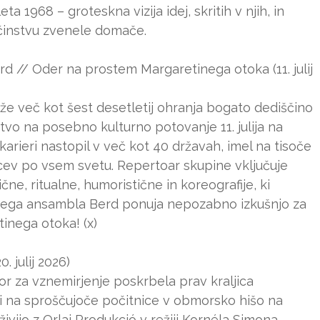
ta 1968 – groteskna vizija idej, skritih v njih, in
bčinstvu zvenele domače.
 // Oder na prostem Margaretinega otoka (11. julij
že več kot šest desetletij ohranja bogato dediščino
vo na posebno kulturno potovanje 11. julija na
arieri nastopil v več kot 40 državah, imel na tisoče
lcev po vsem svetu. Repertoar skupine vključuje
čne, ritualne, humoristične in koreografije, ki
snega ansambla Berd ponuja nepozabno izkušnjo za
inega otoka! (x)
 julij 2026)
or za vznemirjenje poskrbela prav kraljica
bi na sproščujoče počitnice v obmorsko hišo na
živijo z Orlai Produkció v režiji Kornéla Simona,