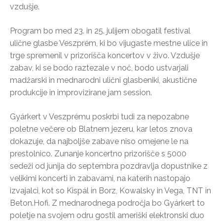
vzdušje.
Program bo med 23. in 25. julijem obogatil festival
ulične glasbe Veszprém, ki bo vijugaste mestne ulice in
trge spremenil v prizorišča koncertov v živo. Vzdušje
zabav, ki se bodo raztezale v noč, bodo ustvarjali
madžarski in mednarodni ulični glasbeniki, akustične
produkcije in improvizirane jam session.
Gyárkert v Veszprému poskrbi tudi za nepozabne
poletne večere ob Blatnem jezeru, kar letos znova
dokazuje, da najboljše zabave niso omejene le na
prestolnico. Zunanje koncertno prizorišče s 5000
sedeži od junija do septembra pozdravlja dopustnike z
velikimi koncerti in zabavami, na katerih nastopajo
izvajalci, kot so Kispál in Borz, Kowalsky in Vega, TNT in
Beton.Hofi. Z mednarodnega področja bo Gyárkert to
poletje na svojem odru gostil ameriški elektronski duo