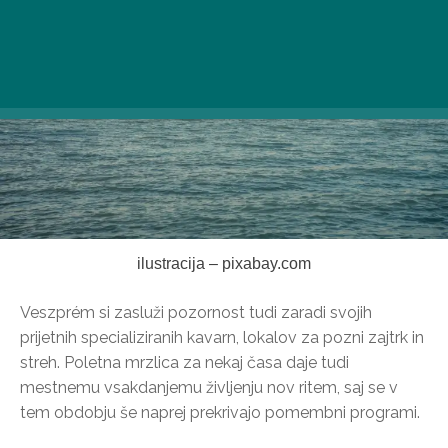
ilustracija – pixabay.com
Veszprém si zasluži pozornost tudi zaradi svojih
prijetnih specializiranih kavarn, lokalov za pozni zajtrk in
streh. Poletna mrzlica za nekaj časa daje tudi
mestnemu vsakdanjemu življenju nov ritem, saj se v
tem obdobju še naprej prekrivajo pomembni programi.