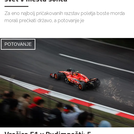
Za eno najbolj pričakovanih razstav poletja boste morda
morali prečkati državo, a potovanje je
POTOVANJE