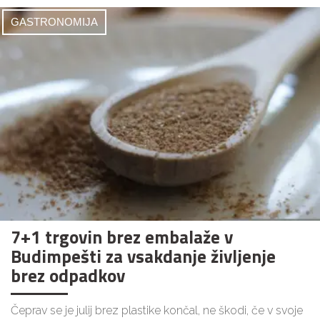
GASTRONOMIJA
7+1 trgovin brez embalaže v
Budimpešti za vsakdanje življenje
brez odpadkov
Čeprav se je julij brez plastike končal, ne škodi, če v svoje