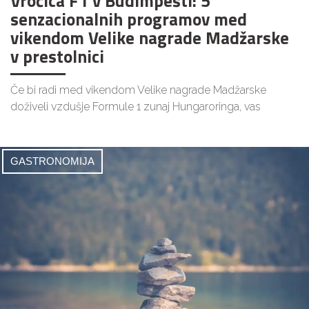
Vročica F1 v Budimpešti: 5
senzacionalnih programov med
vikendom Velike nagrade Madžarske
v prestolnici
Če bi radi med vikendom Velike nagrade Madžarske
doživeli vzdušje Formule 1 zunaj Hungaroringa, vas
GASTRONOMIJA