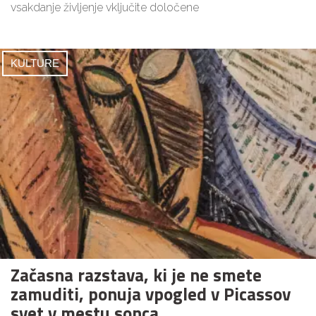
vsakdanje življenje vključite določene
KULTURE
Začasna razstava, ki je ne smete
zamuditi, ponuja vpogled v Picassov
svet v mestu sonca