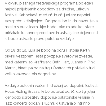
V okviru pisanega festivalskega programa bo eden
najbolj priljubljenih dogodkov za družine, lutkovni
festival Kabóciádé, med 26. in 28. junijem napolnil
Veszprém z življenjem. Dogodek bo tri dni navduševal
mesto s pravljicami, kjer bodo tako mlade kot stare
pričakale lutkovne predstave in ustvarjalne dejavnosti,
ki bodo ustvarile pravo poletno vzdušje.
Od 15. do 18. julija se bodo na odru Historia Kert v
okviru VeszprémFesta povzpele svetovne zvezde,
med katerimi so Kraftwerk, Beth Hart, Juanes in Pink
Martini, hkrati pa bo na trgu Óváros tér potekalo tudi
veliko kakovostnih dogodkov.
Vzdušje poletnih večernih druženj bo dopolnil festival
Rozé, Rizling & Jazz, ki bo potekal od 10. do 19. julija,
kjer bodo sprostitev dopolnile balatonske vinarije in
jazz koncerti, obdani z lučmi, ki ustvarjajo intimno