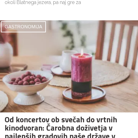
okoli Blatnega jezera, pa naj gre za
GASTRONOMIJA
Od koncertov ob svečah do vrtnih
kinodvoran: Čarobna doživetja v
najlepših gradovih naše države v