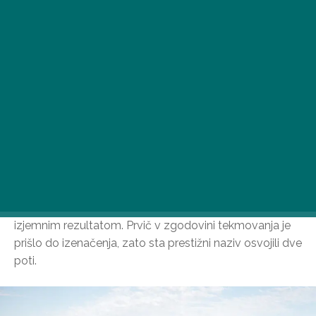
Glasovanje za kolesarsko pot leta 2026 se je končalo z
izjemnim rezultatom. Prvič v zgodovini tekmovanja je
prišlo do izenačenja, zato sta prestižni naziv osvojili dve
poti.