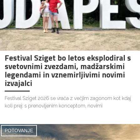
Festival Sziget bo letos eksplodiral s
svetovnimi zvezdami, madžarskimi
legendami in vznemirljivimi novimi
izvajalci
Festival Sziget 2026 se vrača z večjim zagonom kot kdaj
koli prej: s prenovljenim konceptom, novimi
POTOVANJE