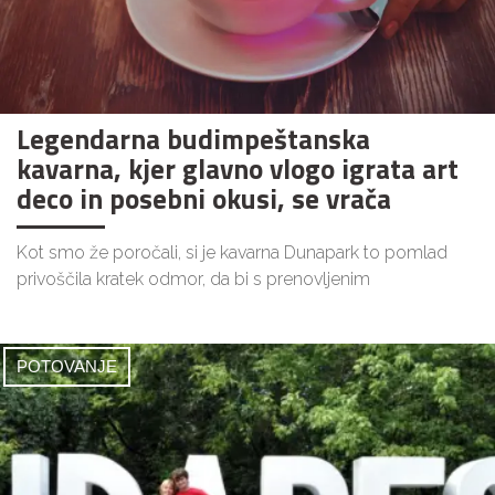
Legendarna budimpeštanska
kavarna, kjer glavno vlogo igrata art
deco in posebni okusi, se vrača
Kot smo že poročali, si je kavarna Dunapark to pomlad
privoščila kratek odmor, da bi s prenovljenim
POTOVANJE