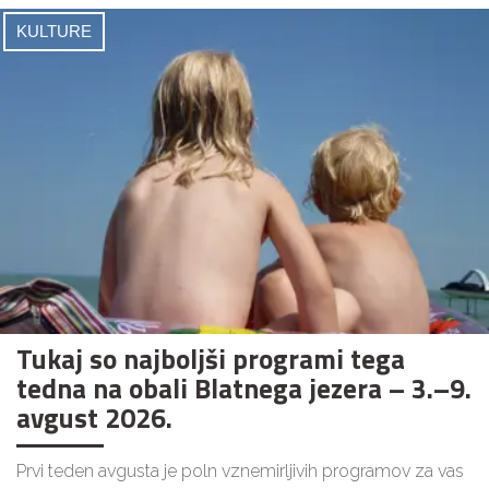
KULTURE
Tukaj so najboljši programi tega
tedna na obali Blatnega jezera – 3.–9.
avgust 2026.
Prvi teden avgusta je poln vznemirljivih programov za vas