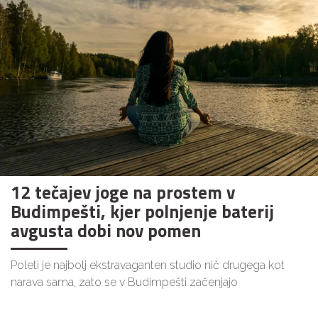
12 tečajev joge na prostem v
Budimpešti, kjer polnjenje baterij
avgusta dobi nov pomen
Poleti je najbolj ekstravaganten studio nič drugega kot
narava sama, zato se v Budimpešti začenjajo