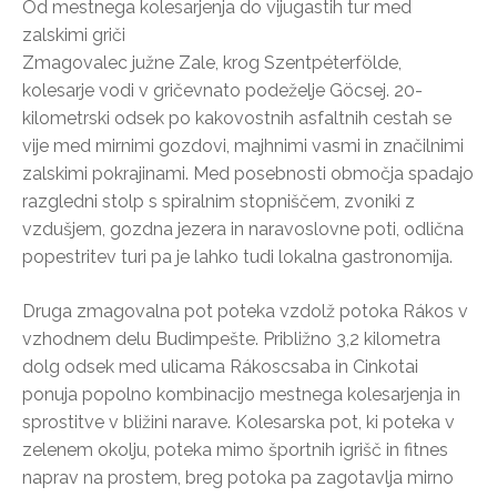
Od mestnega kolesarjenja do vijugastih tur med
zalskimi griči
Zmagovalec južne Zale, krog Szentpéterfölde,
kolesarje vodi v gričevnato podeželje Göcsej. 20-
kilometrski odsek po kakovostnih asfaltnih cestah se
vije med mirnimi gozdovi, majhnimi vasmi in značilnimi
zalskimi pokrajinami. Med posebnosti območja spadajo
razgledni stolp s spiralnim stopniščem, zvoniki z
vzdušjem, gozdna jezera in naravoslovne poti, odlična
popestritev turi pa je lahko tudi lokalna gastronomija.
Druga zmagovalna pot poteka vzdolž potoka Rákos v
vzhodnem delu Budimpešte. Približno 3,2 kilometra
dolg odsek med ulicama Rákoscsaba in Cinkotai
ponuja popolno kombinacijo mestnega kolesarjenja in
sprostitve v bližini narave. Kolesarska pot, ki poteka v
zelenem okolju, poteka mimo športnih igrišč in fitnes
naprav na prostem, breg potoka pa zagotavlja mirno