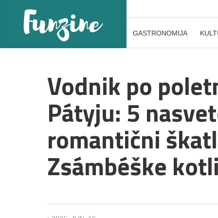
GASTRONOMIJA
KULT
Vodnik po poletn
Pátyju: 5 nasve
romantični škatli
Zsámbéške kotl