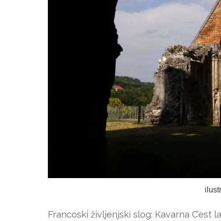
ilus
Francoski življenjski slog: Kavarna C’est la