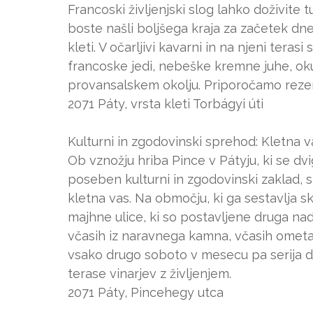
Francoski življenjski slog lahko doživite t
boste našli boljšega kraja za začetek dne
kleti. V očarljivi kavarni in na njeni terasi
francoske jedi, nebeške kremne juhe, ok
provansalskem okolju. Priporočamo rezer
2071 Páty, vrsta kleti Torbágyi úti
Kulturni in zgodovinski sprehod: Kletna v
Ob vznožju hriba Pince v Pátyju, ki se dvi
poseben kulturni in zgodovinski zaklad, sa
kletna vas. Na območju, ki ga sestavlja sk
majhne ulice, ki so postavljene druga n
včasih iz naravnega kamna, včasih ometan
vsako drugo soboto v mesecu pa serija 
terase vinarjev z življenjem.
2071 Páty, Pincehegy utca