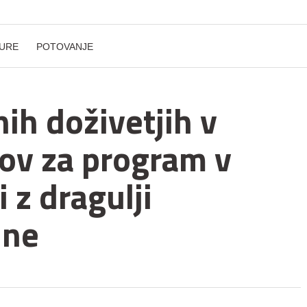
URE
POTOVANJE
ih doživetjih v
tov za program v
 z dragulji
ine