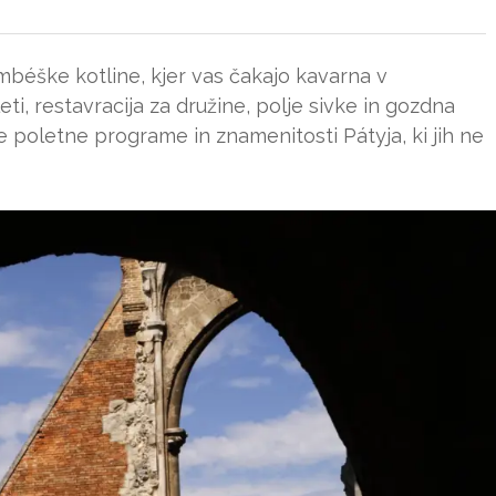
mbéške kotline, kjer vas čakajo kavarna v
ti, restavracija za družine, polje sivke in gozdna
 poletne programe in znamenitosti Pátyja, ki jih ne