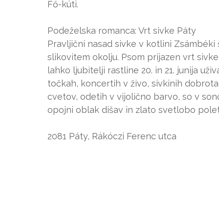
Fő-kúti.
Podeželska romanca: Vrt sivke Páty
Pravljični nasad sivke v kotlini Zsámbéki š
slikovitem okolju. Psom prijazen vrt sivke 
lahko ljubitelji rastline 20. in 21. junija 
točkah, koncertih v živo, sivkinih dobrota
cvetov, odetih v vijolično barvo, so v s
opojni oblak dišav in zlato svetlobo polet
2081 Páty, Rákóczi Ferenc utca