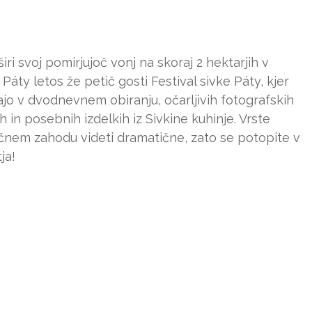
iri svoj pomirjujoč vonj na skoraj 2 hektarjih v
Páty letos že petič gosti Festival sivke Páty, kjer
uživajo v dvodnevnem obiranju, očarljivih fotografskih
h in posebnih izdelkih iz Sivkine kuhinje. Vrste
ončnem zahodu videti dramatične, zato se potopite v
ja!