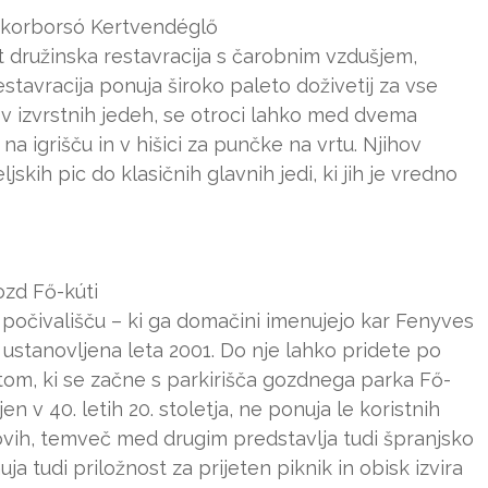
ukorborsó Kertvendéglő
kot družinska restavracija s čarobnim vzdušjem,
tavracija ponuja široko paleto doživetij za vse
 v izvrstnih jedeh, se otroci lahko med dvema
a igrišču in v hišici za punčke na vrtu. Njihov
jskih pic do klasičnih glavnih jedi, ki jih je vredno
zd Fő-kúti
 počivališču – ki ga domačini imenujejo kar Fenyves
 ustanovljena leta 2001. Do nje lahko pridete po
atom, ki se začne s parkirišča gozdnega parka Fő-
en v 40. letih 20. stoletja, ne ponuja le koristnih
ovih, temveč med drugim predstavlja tudi špranjsko
a tudi priložnost za prijeten piknik in obisk izvira