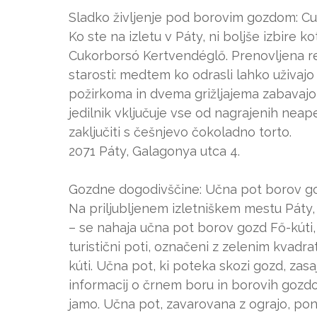
Sladko življenje pod borovim gozdom: C
Ko ste na izletu v Páty, ni boljše izbire 
Cukorborsó Kertvendéglő. Prenovljena res
starosti: medtem ko odrasli lahko uživajo
požirkoma in dvema grižljajema zabavajo n
jedilnik vključuje vse od nagrajenih neapel
zaključiti s češnjevo čokoladno torto.
2071 Páty, Galagonya utca 4.
Gozdne dogodivščine: Učna pot borov go
Na priljubljenem izletniškem mestu Páty,
– se nahaja učna pot borov gozd Fő-kúti,
turistični poti, označeni z zelenim kvadr
kúti. Učna pot, ki poteka skozi gozd, zasaj
informacij o črnem boru in borovih gozd
jamo. Učna pot, zavarovana z ograjo, ponuj