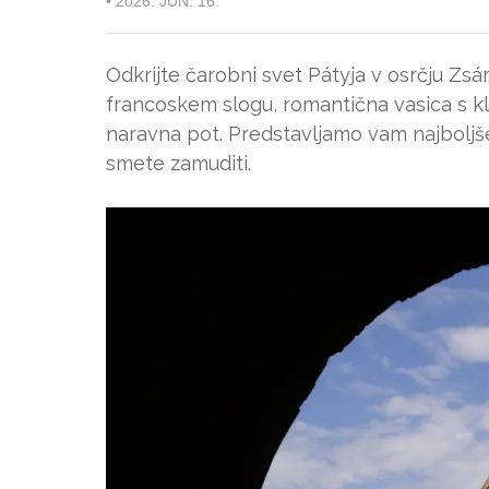
•
2026. JUN. 16.
Odkrijte čarobni svet Pátyja v osrčju Zsá
francoskem slogu, romantična vasica s kle
naravna pot. Predstavljamo vam najboljše
smete zamuditi.