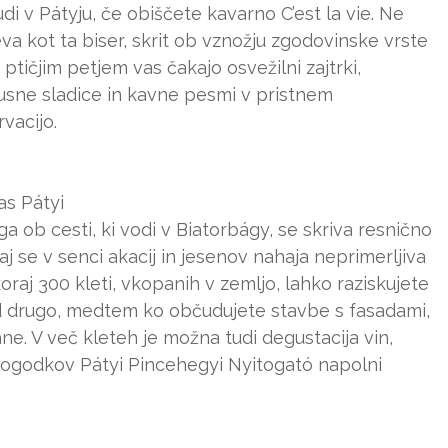
udi v Pátyju, če obiščete kavarno C’est la vie. Ne
va kot ta biser, skrit ob vznožju zgodovinske vrste
 s ptičjim petjem vas čakajo osvežilni zajtrki,
usne sladice in kavne pesmi v pristnem
vacijo.
as Pátyi
ga ob cesti, ki vodi v Biatorbágy, se skriva resnično
j se v senci akacij in jesenov nahaja neprimerljiva
oraj 300 kleti, vkopanih v zemljo, lahko raziskujete
ad drugo, medtem ko občudujete stavbe s fasadami,
e. V več kleteh je možna tudi degustacija vin,
dogodkov Pátyi Pincehegyi Nyitogató napolni