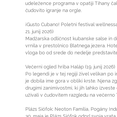
udeležence programa v opatiji Tihany čak
čudovito igranje na orgle.
¡Gusto Cubano! Poletni festival wellnessa
21. junij 2026)
Madžarska odličnost kubanske salse in d
vrnila v prestolnico Blatnega jezera. Hot
vloga bo od srede do nedelje predstavite
Večerni ogled hriba Haláp (19. junij 2026)
Po legendi je v tej regiji živel velikan po
je dobila ime gora v obliki krste. Njen
drugimi zanimivostmi, ki jih lahko izveste
uživali v čudovitem razgledu na večerno 
Plázs Siófok: Neoton Família, Pogány Induló
30. maja je Plázs Siófok odprl svoja vrata 