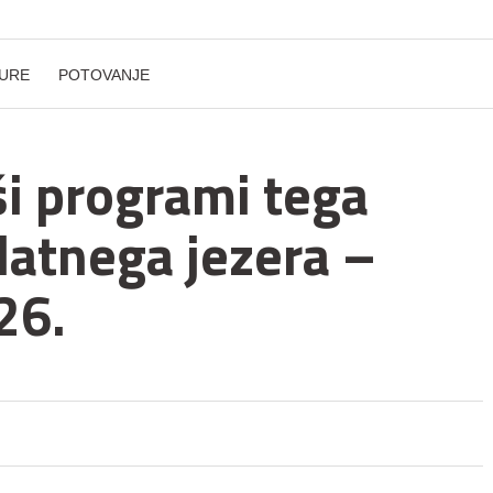
URE
POTOVANJE
ši programi tega
latnega jezera –
26.