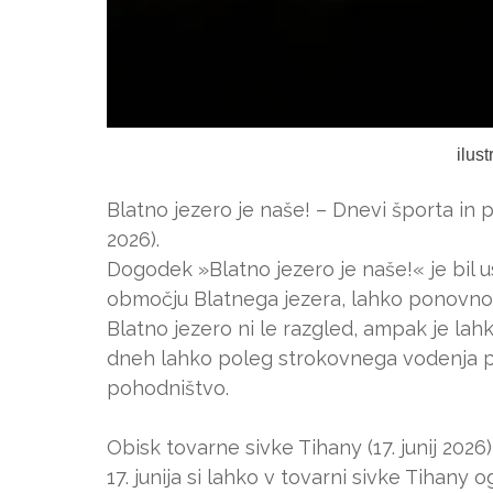
ilus
Blatno jezero je naše! – Dnevi športa in p
2026).
Dogodek »Blatno jezero je naše!« je bil ust
območju Blatnega jezera, lahko ponovno odkr
Blatno jezero ni le razgled, ampak je lahk
dneh lahko poleg strokovnega vodenja pre
pohodništvo.
Obisk tovarne sivke Tihany (17. junij 2026)
17. junija si lahko v tovarni sivke Tihany