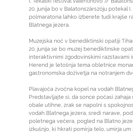
I. Tekaški festival Valentinovo // Balatons
20. junija bo v Balatonszárszóju potekal I
polmaratona lahko izberete tudi krajše r
Blatnega jezera.
Muzejska noč v benediktinski opatiji Tihan
20. junija se bo muzej benediktinske opat
interaktivnimi zgodovinskimi razstavami 
Herend je letošnja tema obletnice monar
gastronomska doživetja na notranjem dvo
Plavajoča zvočna kopel na vodah Blatnega 
Predstavljajte si, da sonce počasi zahaj
obale utihne, zrak se napolni s spokojno
vodah Blatnega jezera, sredi narave, po
poletnega večera, pogled na Blatno jezero
izkušnjo, ki hkrati pomirja telo, umirj