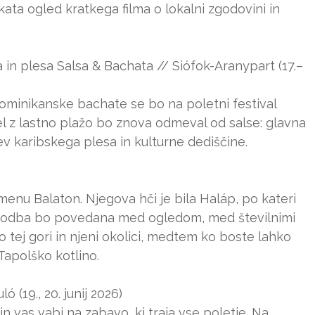
ata ogled kratkega filma o lokalni zgodovini in
 in plesa Salsa & Bachata // Siófok-Aranypart (17.–
ominikanske bachate se bo na poletni festival
el z lastno plažo bo znova odmeval od salse: glavna
v karibskega plesa in kulturne dediščine.
 imenu Balaton. Njegova hči je bila Haláp, po kateri
a zgodba bo povedana med ogledom, med številnimi
 o tej gori in njeni okolici, medtem ko boste lahko
Tapolško kotlino.
 (19., 20. junij 2026)
in vas vabi na zabavo, ki traja vse poletje. Na