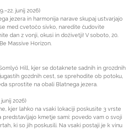
.–22. junij 2026)
ega jezera in harmonija narave skupaj ustvarjajo
se med cvetočo sivko, naredite čudovite
ite dan z vonji, okusi in doživetji! V soboto, 20.
 Be Massive Horizon.
omlyó Hill, kjer se dotaknete sadnih in grozdnih
vijugastih gozdnih cest, se sprehodite ob potoku,
da sprostite na obali Blatnega jezera.
junij 2026)
 kjer lahko na vsaki lokaciji poskusite 3 vrste
ina predstavljajo kmetje sami: povedo vam o svoji
tah, ki so jih poskusili. Na vsaki postaji je k vinu