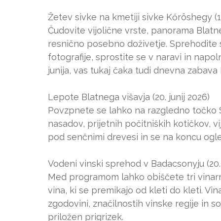
Žetev sivke na kmetiji sivke Kőröshegy (19
Čudovite vijolične vrste, panorama Blatn
resnično posebno doživetje. Sprehodite 
fotografije, sprostite se v naravi in napoln
junija, vas tukaj čaka tudi dnevna zabava
Lepote Blatnega višavja (20. junij 2026)
Povzpnete se lahko na razgledno točko S
nasadov, prijetnih počitniških kotičkov, 
pod senčnimi drevesi in se na koncu ogle
Vodeni vinski sprehod v Badacsonyju (20. 
Med programom lahko obiščete tri vinarne,
vina, ki se premikajo od kleti do kleti. V
zgodovini, značilnostih vinske regije in sor
priložen prigrizek.