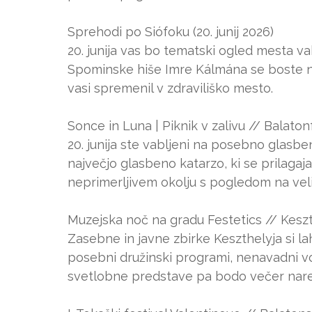
Sprehodi po Siófoku (20. junij 2026)
20. junija vas bo tematski ogled mesta vabi
Spominske hiše Imre Kálmána se boste na t
vasi spremenil v zdraviliško mesto.
Sonce in Luna | Piknik v zalivu // Balatonf
20. junija ste vabljeni na posebno glasb
največjo glasbeno katarzo, ki se prilaga
neprimerljivem okolju s pogledom na veli
Muzejska noč na gradu Festetics // Keszth
Zasebne in javne zbirke Keszthelyja si la
posebni družinski programi, nenavadni vo
svetlobne predstave pa bodo večer nare