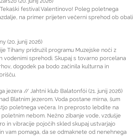
zárszó (20. junij 2026)
. Tekaški festival Valentinovo! Poleg poletnega
azdalje, na primer prijeten večerni sprehod ob obali
y (20. junij 2026)
ije Tihany pridružil programu Muzejske noči z
in vodenimi sprehodi. Skupaj s tovarno porcelana
hov, dogodek pa bodo začinila kulturna in
rišču.
jezera // Jahtni klub Balatonfői (21. junij 2026)
a nad Blatnim jezerom. Voda postane mirna, šum
stjo poletnega večera. In preprosto lebdite na
d poletnim nebom. Nežno zibanje vode, vzdušje
 in vibracije pojočih skled skupaj ustvarjajo
a um in vam pomaga, da se odmaknete od nenehnega