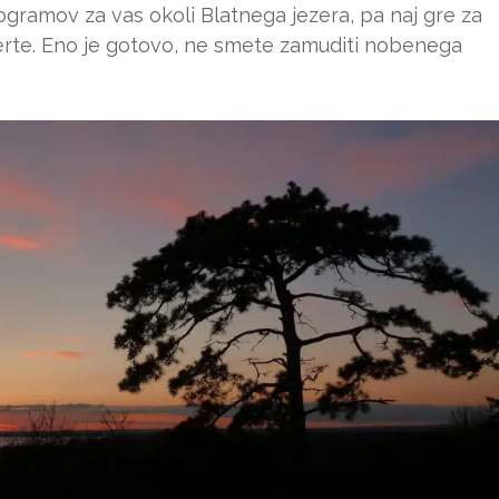
programov za vas okoli Blatnega jezera, pa naj gre za
erte. Eno je gotovo, ne smete zamuditi nobenega