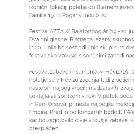
ikonični lokaciji poletja ob Blatnem jezeru
Família 19. in Pogány Induló 20.
Festival AZTA // Balatonboglár (19.–20. ju
Dva dni glasbe, Blatnega jezera, skupnos
in 20. junija bo šest odličnih skupin na 
festivalsko vzdušje s sončnimi zahodi na
Festival zabave in šumenja // Hévíz (19.–21
Poletje se v Hévízu začenja tudi z odličn
nastopih najbolj vročih madžarskih izvaj
koktajla ali spritzom v roki. V petek bod
in Reni Orsovai prinesla najboljše melod
Empire. Pred in po koncertih bodo DJ War
kar bo zagotovilo divje vzdušje zabave. Ko
brezplačen!