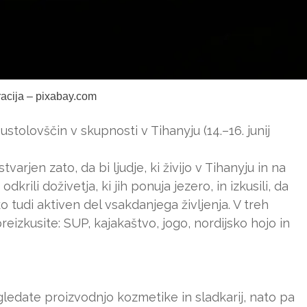
tracija – pixabay.com
ustolovščin v skupnosti v Tihanyju (14.–16. junij
varjen zato, da bi ljudje, ki živijo v Tihanyju in na
ili doživetja, ki jih ponuja jezero, in izkusili, da
o tudi aktiven del vsakdanjega življenja. V treh
izkusite: SUP, kajakaštvo, jogo, nordijsko hojo in
 ogledate proizvodnjo kozmetike in sladkarij, nato pa