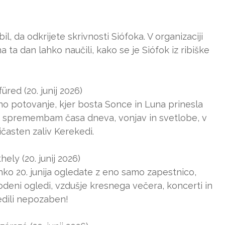
l, da odkrijete skrivnosti Siófoka. V organizaciji
a dan lahko naučili, kako se je Siófok iz ribiške
üred (20. junij 2026)
eno potovanje, kjer bosta Sonce in Luna prinesla
ja spremembam časa dneva, vonjav in svetlobe, v
časten zaliv Kerekedi.
ely (20. junij 2026)
hko 20. junija ogledate z eno samo zapestnico,
deni ogledi, vzdušje kresnega večera, koncerti in
dili nepozaben!