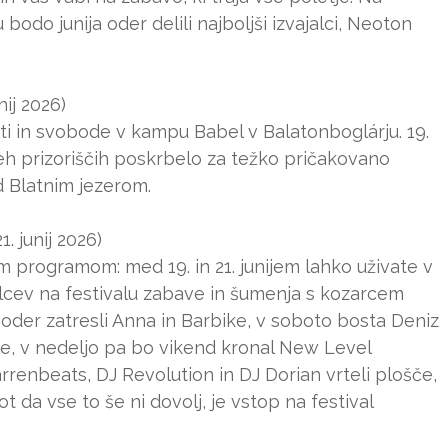
 bodo junija oder delili najboljši izvajalci, Neoton
nij 2026)
ti in svobode v kampu Babel v Balatonboglárju. 19.
dveh prizoriščih poskrbelo za težko pričakovano
d Blatnim jezerom.
. junij 2026)
im programom: med 19. in 21. junijem lahko uživate v
alcev na festivalu zabave in šumenja s kozarcem
o oder zatresli Anna in Barbike, v soboto bosta Deniz
ije, v nedeljo pa bo vikend kronal New Level
renbeats, DJ Revolution in DJ Dorian vrteli plošče,
t da vse to še ni dovolj, je vstop na festival