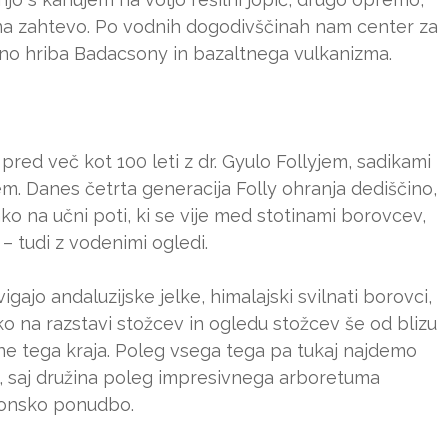
e na zahtevo. Po vodnih dogodivščinah nam center za
ino hriba Badacsony in bazaltnega vulkanizma.
red več kot 100 leti z dr. Gyulo Follyjem, sadikami
m. Danes četrta generacija Folly ohranja dediščino,
lahko na učni poti, ki se vije med stotinami borovcev,
– tudi z vodenimi ogledi.
jo andaluzijske jelke, himalajski svilnati borovci,
hko na razstavi stožcev in ogledu stožcev še od blizu
e tega kraja. Poleg vsega tega pa tukaj najdemo
sta, saj družina poleg impresivnega arboretuma
ezonsko ponudbo.