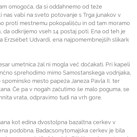
 nam omogoča, da si oddahnemo od teže
 ki nas vabi na sveto potovanje s Trga junakov v
emo proti mestnemu pokopališču in od tam moramo
, da odkrijemo vseh 14 postaj poti. Ena od teh je
vala Erzsébet Udvardi, ena najpomembnejših slikark
esar umetnica žal ni mogla več dočakati. Pri kapeli
 končno sprehodimo mimo Samostanskega vodnjaka,
 spominsko mesto papeža Janeza Pavla II. ter
ana. Če pa v nogah začutimo še malo poguma, se
nita vrata, odpravimo tudi na vrh gore.
znana kot edina dvostolpna bazaltna cerkev v
le ena podobna. Badacsonytomajska cerkev je bila