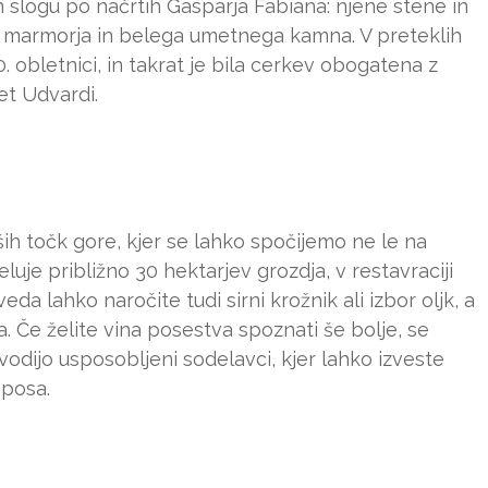
 slogu po načrtih Gáspárja Fábiána: njene stene in
ega marmorja in belega umetnega kamna. V preteklih
0. obletnici, in takrat je bila cerkev obogatena z
et Udvardi.
ih točk gore, kjer se lahko spočijemo ne le na
luje približno 30 hektarjev grozdja, v restavraciji
eda lahko naročite tudi sirni krožnik ali izbor oljk, a
. Če želite vina posestva spoznati še bolje, se
 vodijo usposobljeni sodelavci, kjer lahko izveste
aposa.