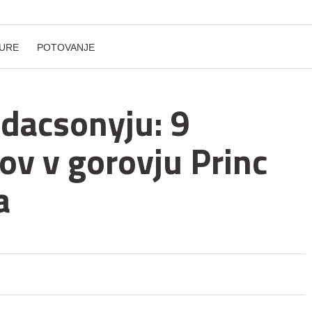
URE
POTOVANJE
dacsonyju: 9
ov v gorovju Princ
a