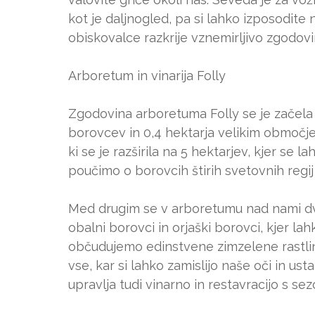
kot je daljnogled, pa si lahko izposodit
obiskovalce razkrije vznemirljivo zgodov
Arboretum in vinarija Folly
Zgodovina arboretuma Folly se je začela p
borovcev in 0,4 hektarja velikim območje
ki se je razširila na 5 hektarjev, kjer se 
poučimo o borovcih štirih svetovnih regij 
Med drugim se v arboretumu nad nami dviga
obalni borovci in orjaški borovci, kjer la
občudujemo edinstvene zimzelene rastlin
vse, kar si lahko zamislijo naše oči in u
upravlja tudi vinarno in restavracijo s s