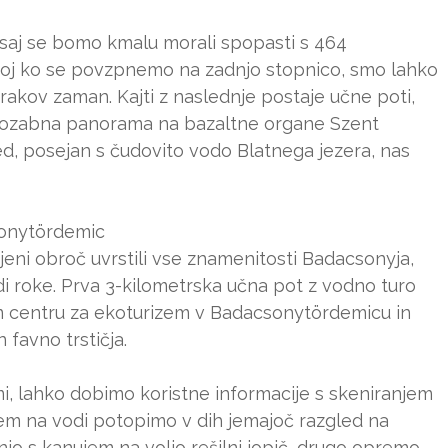
i, saj se bomo kmalu morali spopasti s 464
koj ko se povzpnemo na zadnjo stopnico, smo lahko
orakov zaman. Kajti z naslednje postaje učne poti,
pozabna panorama na bazaltne organe Szent
d, posejan s čudovito vodo Blatnega jezera, nas
sonytördemic
eni obroč uvrstili vse znamenitosti Badacsonyja,
i roke. Prva 3-kilometrska učna pot z vodno turo
m centru za ekoturizem v Badacsonytördemicu in
 favno trstičja.
i, lahko dobimo koristne informacije s skeniranjem
m na vodi potopimo v dih jemajoč razgled na
njo s kanujem na voljo rešilni jopič, drugo opremo,