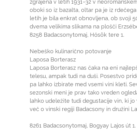
zgrajena v letih 1931–32 v neoromanskem
oboki so iz bazalta, oltar pa je iz rdeč
letih je bila enkrat obnovljena, ob svoji 5
dvema velikima slikama na plošči Erzséb
8258 Badacsonytomaj, Hősök tere 1.
Nebeško kulinarično potovanje
Laposa Borterasz
Laposa Borterasz nas čaka na eni najlepš
telesu, ampak tudi na duši. Posestvo pride
pa lahko izbirate med vsemi vini kleti. Sev
sezonski meni je prav tako vreden ogleda
lahko udeležite tudi degustacije vin, ki jo
več o vinski regiji Badacsony in družini L
8261 Badacsonytomaj, Bogyay Lajos út 1.