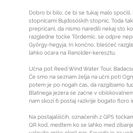
Dobro bi bilo, če bi se tukaj malo spočil
stopnicami Bujdosóških stopnic. Toda ta
prepričani, da nismo naredili nekaj sto k
razgledne točke Tördemic, se odpre ne
György-hegyja. In končno, bleščeč razgle
lahko očara na Ranolder-keresztu.
Učna pot Reed Wind Water Tour, Badac
Če smo na seznam želja na učni poti Ognj
potem je po nogah čas, da razgibamo tud
Blatnega jezera se začne v obiskovalne
nam skozi 6 postaj razkrije bogato floro in
Na postajališčih, označenih z GPS točkam
QR kod, medtem ko se lahko med zibanje
valovite griče okoli nas. Seveda je za vož