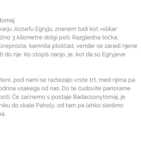
tomaj
rju Józsefu Egryju, znanem tudi kot »slikar
ižno 3 kilometre dolgi poti. Razgledna točka,
 preprosta, kamnita ploščad, vendar se zaradi njene
 do nje. Ko stopiš nanjo, je, kot da so Egryjeve
teni, pod nami se raztezajo vrste trt, med njima pa
odrina vsakega od nas. Do te čudovite panorame
 poti. Če začnemo s postaje Badacsonytomaj, je
niku do skale Páholy, od tam pa lahko sledimo
a.