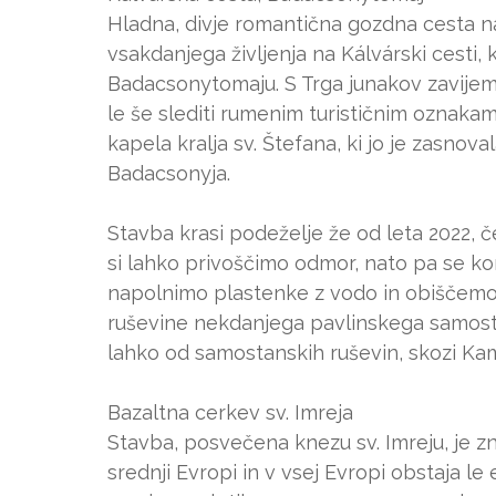
Hladna, divje romantična gozdna cesta
vsakdanjega življenja na Kálvárski cesti,
Badacsonytomaju. S Trga junakov zavij
le še slediti rumenim turističnim oznakam
kapela kralja sv. Štefana, ki jo je zasno
Badacsonyja.
Stavba krasi podeželje že od leta 2022, č
si lahko privoščimo odmor, nato pa se
napolnimo plastenke z vodo in obiščemo
ruševine nekdanjega pavlinskega samost
lahko od samostanskih ruševin, skozi Kam
Bazaltna cerkev sv. Imreja
Stavba, posvečena knezu sv. Imreju, je 
srednji Evropi in v vsej Evropi obstaja 