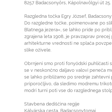
8257 Badacsonyörs, Kápolnavölgyi út 25.
Razgledna točka Egry József, Badacsony
Do razgledne točke, poimenovane po slika
Blatnega jezera«, se lahko pride po pribl
zgrajena leta 1908, je pravzaprav precej
arhitekturne vrednosti ne splača povzpeti
slike oživele.
Obrnjeni smo proti fonyódski puhličasti s
se v neskončno daljavo valovi peneča m
se lahko približamo po srednje zahtevni
priporočljivo, da sledimo modremu trikot
modri turni poti vse do razglednega stolp
Stavbena dediščina regije
Kálvárska cesta, Badacsonytomaj