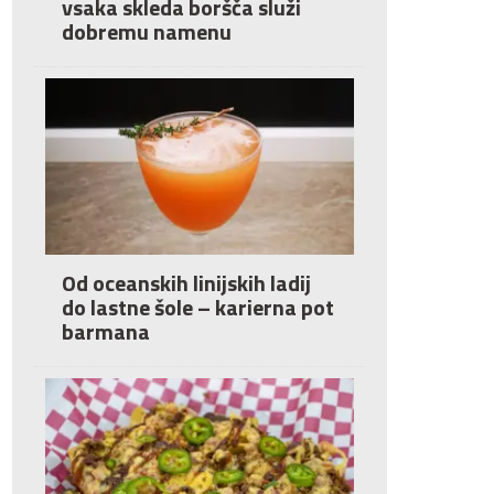
vsaka skleda boršča služi
dobremu namenu
Od oceanskih linijskih ladij
do lastne šole – karierna pot
barmana