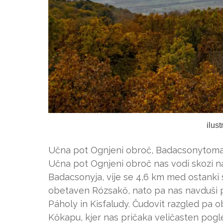
ilus
Učna pot Ognjeni obroč, Badacsonytoma
Učna pot Ognjeni obroč nas vodi skozi na
Badacsonyja, vije se 4,6 km med ostanki 
obetaven Rózsakő, nato pa nas navduši p
Páholy in Kisfaludy. Čudovit razgled pa o
Kőkapu, kjer nas pričaka veličasten pogle