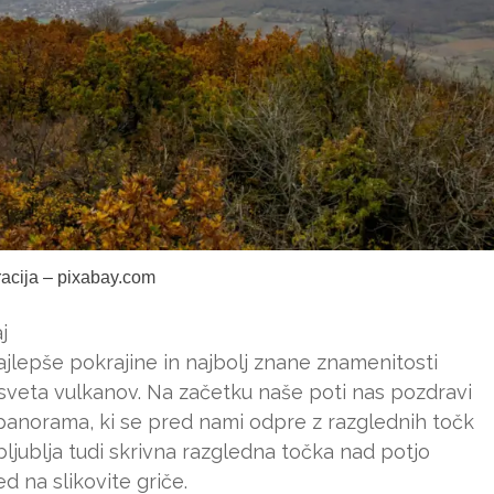
tracija – pixabay.com
j
jlepše pokrajine in najbolj znane znamenitosti
sveta vulkanov. Na začetku naše poti nas pozdravi
anorama, ki se pred nami odpre z razglednih točk
bljublja tudi skrivna razgledna točka nad potjo
d na slikovite griče.