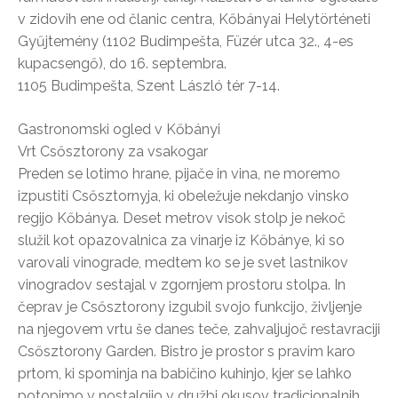
v zidovih ene od članic centra, Kőbányai Helytörténeti
Gyűjtemény (1102 Budimpešta, Füzér utca 32., 4-es
kupacsengő), do 16. septembra.
1105 Budimpešta, Szent László tér 7-14.
Gastronomski ogled v Kőbányi
Vrt Csősztorony za vsakogar
Preden se lotimo hrane, pijače in vina, ne moremo
izpustiti Csősztornyja, ki obeležuje nekdanjo vinsko
regijo Kőbánya. Deset metrov visok stolp je nekoč
služil kot opazovalnica za vinarje iz Kőbánye, ki so
varovali vinograde, medtem ko se je svet lastnikov
vinogradov sestajal v zgornjem prostoru stolpa. In
čeprav je Csősztorony izgubil svojo funkcijo, življenje
na njegovem vrtu še danes teče, zahvaljujoč restavraciji
Csősztorony Garden. Bistro je prostor s pravim karo
prtom, ki spominja na babičino kuhinjo, kjer se lahko
potopimo v nostalgijo v družbi okusov tradicionalnih