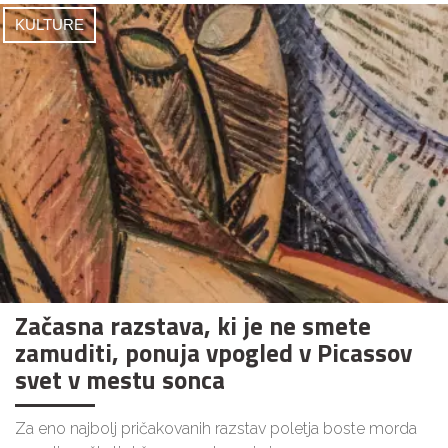
KULTURE
Začasna razstava, ki je ne smete
zamuditi, ponuja vpogled v Picassov
svet v mestu sonca
Za eno najbolj pričakovanih razstav poletja boste morda