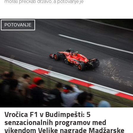
morali prečkati državo, a potovanje je
POTOVANJE
Vročica F1 v Budimpešti: 5
senzacionalnih programov med
vikendom Velike nagrade Madžarske