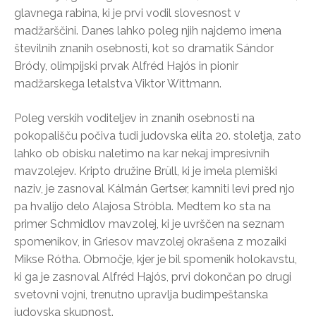
glavnega rabina, ki je prvi vodil slovesnost v
madžarščini. Danes lahko poleg njih najdemo imena
številnih znanih osebnosti, kot so dramatik Sándor
Bródy, olimpijski prvak Alfréd Hajós in pionir
madžarskega letalstva Viktor Wittmann.
Poleg verskih voditeljev in znanih osebnosti na
pokopališču počiva tudi judovska elita 20. stoletja, zato
lahko ob obisku naletimo na kar nekaj impresivnih
mavzolejev. Kripto družine Brüll, ki je imela plemiški
naziv, je zasnoval Kálmán Gertser, kamniti levi pred njo
pa hvalijo delo Alajosa Stróbla. Medtem ko sta na
primer Schmidlov mavzolej, ki je uvrščen na seznam
spomenikov, in Griesov mavzolej okrašena z mozaiki
Mikse Rótha. Območje, kjer je bil spomenik holokavstu,
ki ga je zasnoval Alfréd Hajós, prvi dokončan po drugi
svetovni vojni, trenutno upravlja budimpeštanska
judovska skupnost.