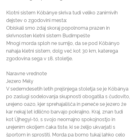
Klotni sistem Kőbánye skriva tudi veliko zanimivih
dejstev o zgodovini mesta:
Obiskali smo zdaj skoraj popolnoma prazen in
skrivnosten kletni sistem Budimpešte
Mnogi morda sploh ne sumijo, da se pod Kőbányo
nahaja kletni sistem, dolg več kot 30 km, katerega
zgodovina sega v 18. stoletje.
Naravne vrednote
Jezero Mély
V sedemdesetih letih prejšnjega stoletja se je Kőbánya
po zaslugi sodelovanja skupnosti obogatila s čudovito,
urejeno oazo, kjer sprehajališča in peneče se jezero že
kar nekaj let idilično barvajo pokrajino. Kraj, znan tudi
kot Újhegyi-tó, s svojo neomajno spokojnostjo in
urejenim okoljem čaka tiste, ki se želijo ukvarjati s
športom in sprostiti. Morda pa bomo tukaj lahko celo