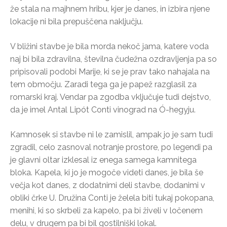
že stala na majhnem hribu, kjer je danes, in izbira njene
lokacije ni bila prepuščena naključju.
V bližini stavbe je bila morda nekoč jama, katere voda
naj bi bila zdravilna, številna čudežna ozdravljenja pa so
pripisovali podobi Marije, ki se je prav tako nahajala na
tem območju. Zaradi tega ga je papež razglasil za
romarski kraj. Vendar pa zgodba vključuje tudi dejstvo,
da je imel Antal Lipót Conti vinograd na Ó-hegyju.
Kamnosek si stavbe ni le zamislil, ampak jo je sam tudi
zgradil, celo zasnoval notranje prostore, po legendi pa
je glavni oltar izklesal iz enega samega kamnitega
bloka. Kapela, ki jo je mogoče videti danes, je bila še
večja kot danes, z dodatnimi deli stavbe, dodanimi v
obliki črke U. Družina Conti je želela biti tukaj pokopana,
menihi, ki so skrbeli za kapelo, pa bi živeli v ločenem
delu, v drugem pa bi bil gostilniški lokal.