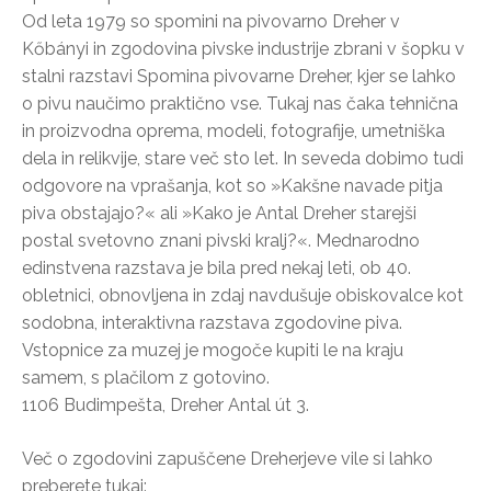
Od leta 1979 so spomini na pivovarno Dreher v
Kőbányi in zgodovina pivske industrije zbrani v šopku v
stalni razstavi Spomina pivovarne Dreher, kjer se lahko
o pivu naučimo praktično vse. Tukaj nas čaka tehnična
in proizvodna oprema, modeli, fotografije, umetniška
dela in relikvije, stare več sto let. In seveda dobimo tudi
odgovore na vprašanja, kot so »Kakšne navade pitja
piva obstajajo?« ali »Kako je Antal Dreher starejši
postal svetovno znani pivski kralj?«. Mednarodno
edinstvena razstava je bila pred nekaj leti, ob 40.
obletnici, obnovljena in zdaj navdušuje obiskovalce kot
sodobna, interaktivna razstava zgodovine piva.
Vstopnice za muzej je mogoče kupiti le na kraju
samem, s plačilom z gotovino.
1106 Budimpešta, Dreher Antal út 3.
Več o zgodovini zapuščene Dreherjeve vile si lahko
preberete tukaj: