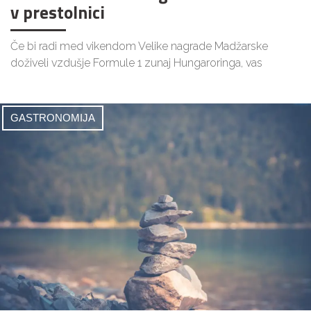
v prestolnici
Če bi radi med vikendom Velike nagrade Madžarske
doživeli vzdušje Formule 1 zunaj Hungaroringa, vas
GASTRONOMIJA