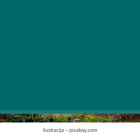
plavajoča železnica. Vendar se bomo zdaj podali
predvsem v sedanjost: pokazali vam bomo, katere
zaklade bi lahko našli, če bi se zapeljali v Kőbányo.
ilustracija – pixabay.com