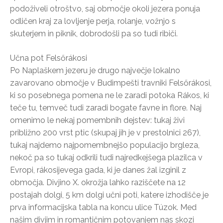
podoživeli otroštvo, saj območje okoli jezera ponuja
odličen kraj za lovljenje perja, rolanje, vožnjo s
skuterjem in piknik, dobrodošli pa so tudi ribiči.
Učna pot Felsőrákosi
Po Naplaškem jezeru je drugo največje lokalno
zavarovano območje v Budimpešti travniki Felsőrákosi,
ki so posebnega pomena ne le zaradi potoka Rákos, ki
teče tu, temveč tudi zaradi bogate favne in flore. Naj
omenimo le nekaj pomembnih dejstev: tukaj živi
približno 200 vrst ptic (skupaj jih je v prestolnici 267),
tukaj najdemo najpomembnejšo populacijo brgleza,
nekoč pa so tukaj odkrili tudi najredkejšega plazilca v
Evropi, rákosijevega gada, ki je danes žal izginil z
območja. Divjino X. okrožja lahko raziščete na 12
postajah dolgi, 5 km dolgi učni poti, katere izhodišče je
prva informacijska tabla na koncu ulice Túzok. Med
našim divjim in romantičnim potovanjem nas skozi