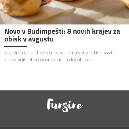
Novo v Budimpešti: 8 novih krajev za
obisk v avgustu
V zadnjem poletnem mesecu je na voljo veliko novih
krajev, ki jih lahko odkrijete in jih dodate na