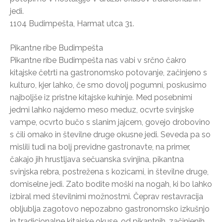
jedi.
1104 Budimpešta, Harmat utca 31.
Pikantne ribe Budimpešta
Pikantne ribe Budimpešta nas vabi v srčno čakro
kitajske četrti na gastronomsko potovanje, začinjeno s
kulturo, kjer lahko, če smo dovolj pogumni, poskusimo
najboljše iz pristne kitajske kuhinje. Med posebnimi
jedmi lahko najdemo meso meduz, ocvrte svinjske
vampe, ocvrto bučo s slanim jajcem, govejo drobovino
s čili omako in številne druge okusne jedi. Seveda pa so
mislili tudi na bolj previdne gastronavte, na primer,
čakajo jih hrustljava sečuanska svinjina, pikantna
svinjska rebra, postrežena s kozicami, in številne druge,
domiselne jedi. Zato bodite moški na nogah, ki bo lahko
izbiral med številnimi možnostmi. Čeprav restavracija
obljublja zagotovo nepozabno gastronomsko izkušnjo
in tradicionalne kitajske okuse, od pikantnih, začinjenih