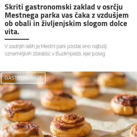
Skriti gastronomski zaklad v osrčju
Mestnega parka vas čaka z vzdušjem
ob obali in življenjskim slogom dolce
vita.
V zadnjih letih je Mestni park postal eno najbolj
vznemirljivih zbirališč v Budimpešti, kjer poleg
GASTRONOMIJA