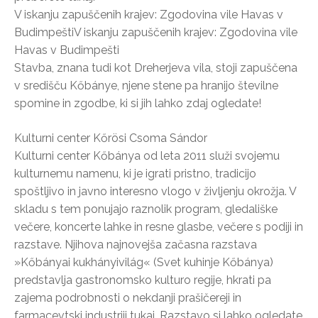
V iskanju zapuščenih krajev: Zgodovina vile Havas v
BudimpeštiV iskanju zapuščenih krajev: Zgodovina vile
Havas v Budimpešti
Stavba, znana tudi kot Dreherjeva vila, stoji zapuščena
v središču Kőbánye, njene stene pa hranijo številne
spomine in zgodbe, ki si jih lahko zdaj ogledate!
Kulturni center Kőrösi Csoma Sándor
Kulturni center Kőbánya od leta 2011 služi svojemu
kulturnemu namenu, ki je igrati pristno, tradicijo
spoštljivo in javno interesno vlogo v življenju okrožja. V
skladu s tem ponujajo raznolik program, gledališke
večere, koncerte lahke in resne glasbe, večere s podiji in
razstave. Njihova najnovejša začasna razstava
»Kőbányai kukhányivilág« (Svet kuhinje Kőbánya)
predstavlja gastronomsko kulturo regije, hkrati pa
zajema podrobnosti o nekdanji prašičereji in
farmacevtski industriji tukaj. Razstavo si lahko ogledate