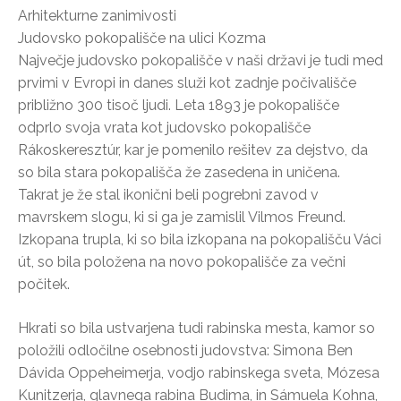
Arhitekturne zanimivosti
Judovsko pokopališče na ulici Kozma
Največje judovsko pokopališče v naši državi je tudi med
prvimi v Evropi in danes služi kot zadnje počivališče
približno 300 tisoč ljudi. Leta 1893 je pokopališče
odprlo svoja vrata kot judovsko pokopališče
Rákoskeresztúr, kar je pomenilo rešitev za dejstvo, da
so bila stara pokopališča že zasedena in uničena.
Takrat je že stal ikonični beli pogrebni zavod v
mavrskem slogu, ki si ga je zamislil Vilmos Freund.
Izkopana trupla, ki so bila izkopana na pokopališču Váci
út, so bila položena na novo pokopališče za večni
počitek.
Hkrati so bila ustvarjena tudi rabinska mesta, kamor so
položili odločilne osebnosti judovstva: Simona Ben
Dávida Oppeheimerja, vodjo rabinskega sveta, Mózesa
Kunitzerja, glavnega rabina Budima, in Sámuela Kohna,