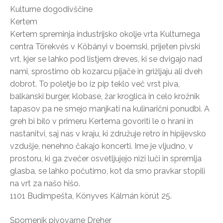
Kulturne dogodivščine
Kertem
Kertem spreminja industrijsko okolje vrta Kulturnega
centra Törekvés v Kőbányi v boemski, prijeten pivski
vrt, kjer se lahko pod listjem dreves, ki se dvigajo nad
nami, sprostimo ob kozarcu pijače in grižljaju ali dveh
dobrot. To poletje bo iz pip teklo več vrst piva,
balkanski burger, klobase, žar kroglica in celo krožnik
tapasov pa ne smejo manjkati na kulinarični ponudbi. A
greh bi bilo v primeru Kertema govoriti le o hrani in
nastanitvi, saj nas v kraju, ki združuje retro in hipijevsko
vzdušje, nenehno čakajo koncerti. Ime je vljudno, v
prostoru, ki ga zvečer osvetljujejo nizi luči in spremlja
glasba, se lahko počutimo, kot da smo pravkar stopili
na vrt za našo hišo.
1101 Budimpešta, Könyves Kálmán körút 25.
Spomenik pivovarne Dreher