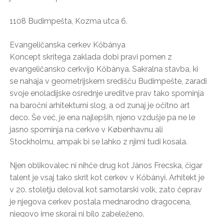
1108 Budimpešta, Kozma utca 6.
Evangeličanska cerkev Kőbánya
Koncept skritega zaklada dobi pravi pomen z
evangeličansko cerkvijo Kőbánya. Sakralna stavba, ki
se nahaja v geometrijskem središču Budimpešte, zaradi
svoje enoladijske osrednje ureditve prav tako spominja
na baročni arhitekturni slog, a od zunaj je očitno art
deco. Še več, je ena najlepših, njeno vzdušje pa ne le
jasno spominja na cerkve v Københavnu ali
Stockholmu, ampak bi se lahko z njimi tudi kosala.
Njen oblikovalec ni nihče drug kot János Frecska, čigar
talent je vsaj tako skrit kot cerkev v Kőbányi. Arhitekt je
v 20. stoletju deloval kot samotarski volk, zato čeprav
je njegova cerkev postala mednarodno dragocena,
njegovo ime skoraj ni bilo zabeleženo.