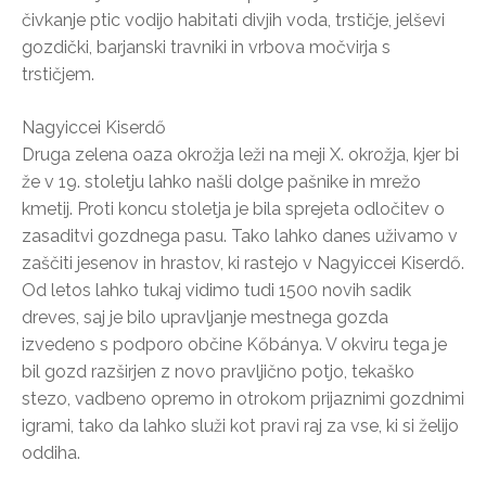
čivkanje ptic vodijo habitati divjih voda, trstičje, jelševi
gozdički, barjanski travniki in vrbova močvirja s
trstičjem.
Nagyiccei Kiserdő
Druga zelena oaza okrožja leži na meji X. okrožja, kjer bi
že v 19. stoletju lahko našli dolge pašnike in mrežo
kmetij. Proti koncu stoletja je bila sprejeta odločitev o
zasaditvi gozdnega pasu. Tako lahko danes uživamo v
zaščiti jesenov in hrastov, ki rastejo v Nagyiccei Kiserdő.
Od letos lahko tukaj vidimo tudi 1500 novih sadik
dreves, saj je bilo upravljanje mestnega gozda
izvedeno s podporo občine Kőbánya. V okviru tega je
bil gozd razširjen z novo pravljično potjo, tekaško
stezo, vadbeno opremo in otrokom prijaznimi gozdnimi
igrami, tako da lahko služi kot pravi raj za vse, ki si želijo
oddiha.