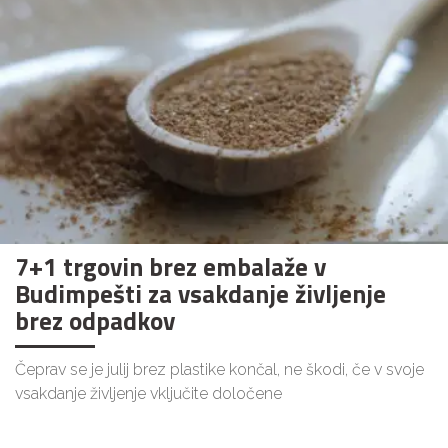
7+1 trgovin brez embalaže v
Budimpešti za vsakdanje življenje
brez odpadkov
Čeprav se je julij brez plastike končal, ne škodi, če v svoje
vsakdanje življenje vključite določene