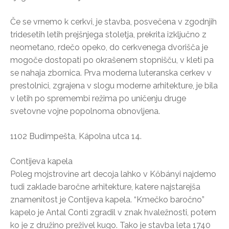
Če se vrnemo k cerkvi, je stavba, posvečena v zgodnjih
tridesetih letih prejšnjega stoletja, prekrita izključno z
neometano, rdečo opeko, do cerkvenega dvorišča je
mogoče dostopati po okrašenem stopnišču, v kleti pa
se nahaja zbornica. Prva moderna luteranska cerkev v
prestolnici, zgrajena v slogu moderne arhitekture, je bila
v letih po spremembi režima po uničenju druge
svetovne vojne popolnoma obnovljena.
1102 Budimpešta, Kápolna utca 14.
Contijeva kapela
Poleg mojstrovine art decoja lahko v Kőbányi najdemo
tudi zaklade baročne arhitekture, katere najstarejša
znamenitost je Contijeva kapela. “Kmečko baročno”
kapelo je Antal Conti zgradil v znak hvaležnosti, potem
ko je z družino preživel kugo. Tako je stavba leta 1740