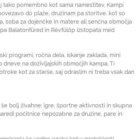
vsaj tako pomembno kot sama namestitev. Kampi
 povezavo do plaže, družinam pa storitve, kot so
ica, soba za dojenčke in matere ali senčna območja
kampa Balatonfüred in Révfülöp izstopata med
ski programi, ročna dela, iskanje zaklada, mini
jo dneve na doživljajskih območjih kampa. Ti
otroke kot za starše, saj odraslim ni treba vsak dan
e bolj živahne: igre, športne aktivnosti in skupna
 naredi počitnice nepozabne za družine, pare in
kampiranja še vedno enaka kot v preteklosti: