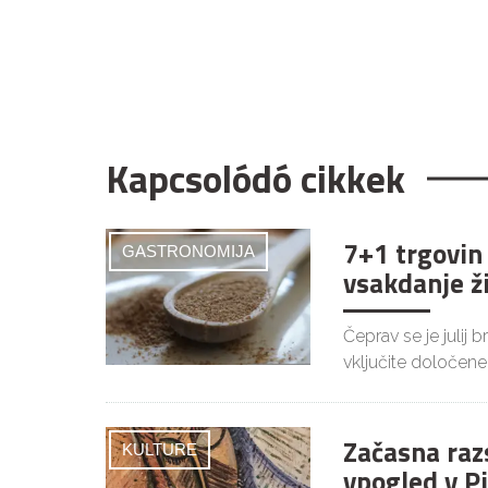
Kapcsolódó cikkek
7+1 trgovin
GASTRONOMIJA
vsakdanje ž
Čeprav se je julij 
vključite določene
Začasna raz
KULTURE
vpogled v P