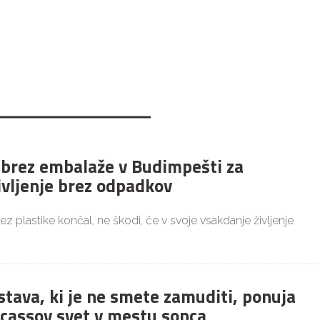
 brez embalaže v Budimpešti za
ivljenje brez odpadkov
brez plastike končal, ne škodi, če v svoje vsakdanje življenje
stava, ki je ne smete zamuditi, ponuja
icassov svet v mestu sonca