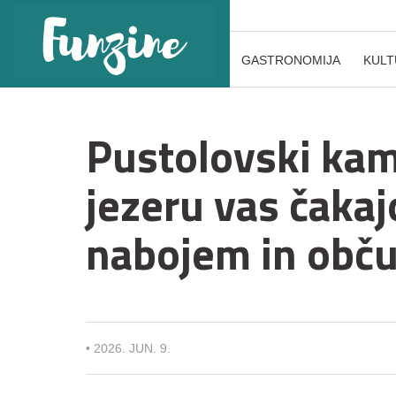
GASTRONOMIJA
KULT
Pustolovski ka
jezeru vas čaka
nabojem in obč
•
2026. JUN. 9.