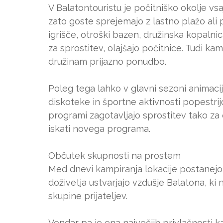
V Balatontouristu je počitniško okolje 
zato goste sprejemajo z lastno plažo ali
igrišče, otroški bazen, družinska kopaln
za sprostitev, olajšajo počitnice. Tudi 
družinam prijazno ponudbo.
Poleg tega lahko v glavni sezoni animacij
diskoteke in športne aktivnosti popestri
programi zagotavljajo sprostitev tako za 
iskati novega programa.
Občutek skupnosti na prostem
Med dnevi kampiranja lokacije postanejo š
doživetja ustvarjajo vzdušje Balatona, ki
skupine prijateljev.
Vendar pa je ena največjih privlačnosti 