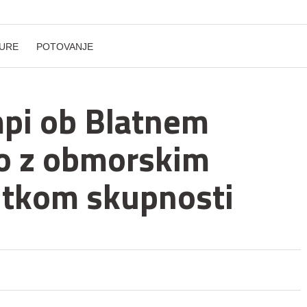
URE
POTOVANJE
mpi ob Blatnem
jo z obmorskim
utkom skupnosti