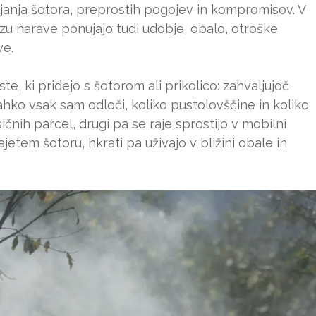
anja šotora, preprostih pogojev in kompromisov. V
u narave ponujajo tudi udobje, obalo, otroške
ve.
e, ki pridejo s šotorom ali prikolico: zahvaljujoč
lahko vsak sam odloči, koliko pustolovščine in koliko
sičnih parcel, drugi pa se raje sprostijo v mobilni
i najetem šotoru, hkrati pa uživajo v bližini obale in