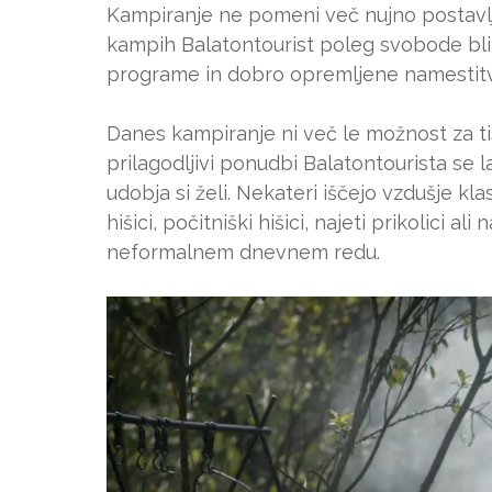
Kampiranje ne pomeni več nujno postavlj
kampih Balatontourist poleg svobode bliz
programe in dobro opremljene namestit
Danes kampiranje ni več le možnost za tist
prilagodljivi ponudbi Balatontourista se 
udobja si želi. Nekateri iščejo vzdušje kla
hišici, počitniški hišici, najeti prikolici al
neformalnem dnevnem redu.