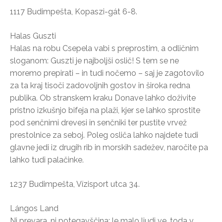
1117 Budimpešta, Kopaszi-gát 6-8.
Halas Guszti
Halas na robu Csepela vabi s preprostim, a odličnim
sloganom: Guszti je najboljši oslič! S tem se ne
moremo prepirati – in tudi nočemo – saj je zagotovilo
za ta kraj tisoči zadovoljnih gostov in široka redna
publika. Ob stranskem kraku Donave lahko doživite
pristno izkušnjo bifeja na plaži, kjer se lahko sprostite
pod senčnimi drevesi in senčniki ter pustite vrvež
prestolnice za seboj. Poleg osliča lahko najdete tudi
glavne jedi iz drugih rib in morskih sadežev, naročite pa
lahko tudi palačinke.
1237 Budimpešta, Vízisport utca 34.
Lángos Land
Ni prevara, ni potegavščina: le malo ljudi ve, toda v