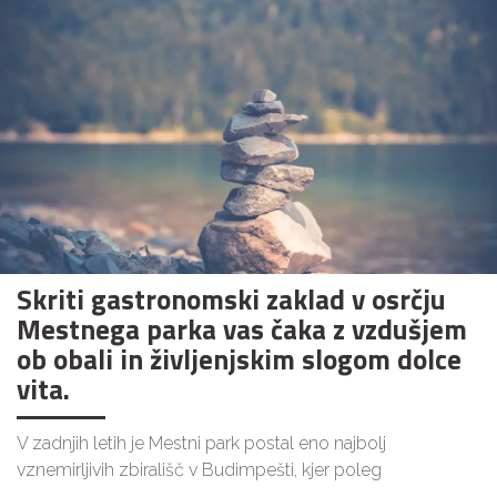
Skriti gastronomski zaklad v osrčju
Mestnega parka vas čaka z vzdušjem
ob obali in življenjskim slogom dolce
vita.
V zadnjih letih je Mestni park postal eno najbolj
vznemirljivih zbirališč v Budimpešti, kjer poleg