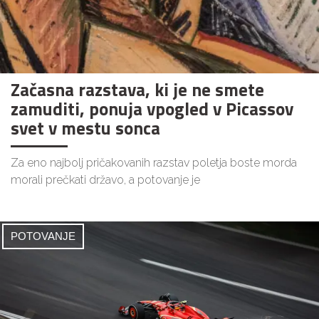
Začasna razstava, ki je ne smete
zamuditi, ponuja vpogled v Picassov
svet v mestu sonca
Za eno najbolj pričakovanih razstav poletja boste morda
morali prečkati državo, a potovanje je
POTOVANJE