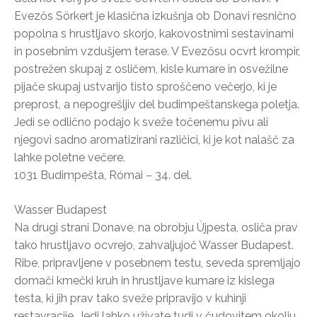
Evezős Sörkert je klasična izkušnja ob Donavi resnično
popolna s hrustljavo skorjo, kakovostnimi sestavinami
in posebnim vzdušjem terase. V Evezősu ocvrt krompir,
postrežen skupaj z osličem, kisle kumare in osvežilne
pijače skupaj ustvarijo tisto sproščeno večerjo, ki je
preprost, a nepogrešljiv del budimpeštanskega poletja.
Jedi se odlično podajo k sveže točenemu pivu ali
njegovi sadno aromatizirani različici, ki je kot nalašč za
lahke poletne večere.
1031 Budimpešta, Római – 34. del.
Wasser Budapest
Na drugi strani Donave, na obrobju Újpesta, osliča prav
tako hrustljavo ocvrejo, zahvaljujoč Wasser Budapest.
Ribe, pripravljene v posebnem testu, seveda spremljajo
domači kmečki kruh in hrustljave kumare iz kislega
testa, ki jih prav tako sveže pripravijo v kuhinji
restavracije. Jedi lahko uživate tudi v čudovitem okolju,