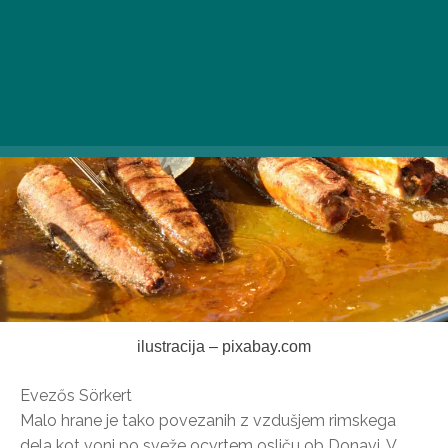
ilustracija – pixabay.com
Evezős Sörkert
Malo hrane je tako povezanih z vzdušjem rimskega
dela kot vonj po sveže ocvrtem osliču ob Donavi. V