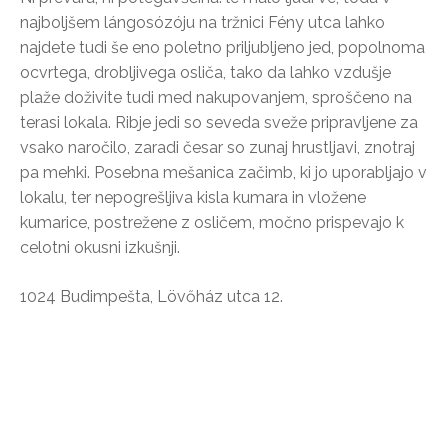
najboljšem lángosózóju na tržnici Fény utca lahko
najdete tudi še eno poletno priljubljeno jed, popolnoma
ocvrtega, drobljivega osliča, tako da lahko vzdušje
plaže doživite tudi med nakupovanjem, sproščeno na
terasi lokala. Ribje jedi so seveda sveže pripravljene za
vsako naročilo, zaradi česar so zunaj hrustljavi, znotraj
pa mehki. Posebna mešanica začimb, ki jo uporabljajo v
lokalu, ter nepogrešljiva kisla kumara in vložene
kumarice, postrežene z osličem, močno prispevajo k
celotni okusni izkušnji.
1024 Budimpešta, Lövőház utca 12.