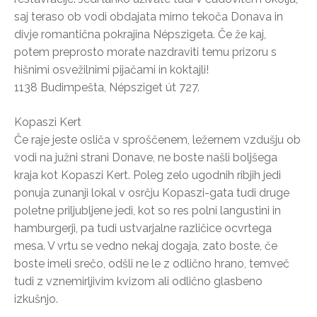
saj teraso ob vodi obdajata mirno tekoča Donava in
divje romantična pokrajina Népszigeta. Če že kaj,
potem preprosto morate nazdraviti temu prizoru s
hišnimi osvežilnimi pijačami in koktajli!
1138 Budimpešta, Népsziget út 727.
Kopaszi Kert
Če raje jeste osliča v sproščenem, ležernem vzdušju ob
vodi na južni strani Donave, ne boste našli boljšega
kraja kot Kopaszi Kert. Poleg zelo ugodnih ribjih jedi
ponuja zunanji lokal v osrčju Kopaszi-gata tudi druge
poletne priljubljene jedi, kot so res polni langustini in
hamburgerji, pa tudi ustvarjalne različice ocvrtega
mesa. V vrtu se vedno nekaj dogaja, zato boste, če
boste imeli srečo, odšli ne le z odlično hrano, temveč
tudi z vznemirljivim kvizom ali odlično glasbeno
izkušnjo.