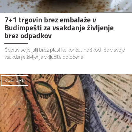
7+1 trgovin brez embalaže v
Budimpešti za vsakdanje življenje
brez odpadkov
Čeprav se je julij brez plastike končal, ne škodi, če v svoje
vsakdanje življenje vključite določene
KULTURE