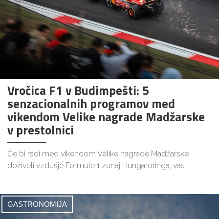
Vročica F1 v Budimpešti: 5
senzacionalnih programov med
vikendom Velike nagrade Madžarske
v prestolnici
Če bi radi med vikendom Velike nagrade Madžarske
doživeli vzdušje Formule 1 zunaj Hungaroringa, vas
GASTRONOMIJA