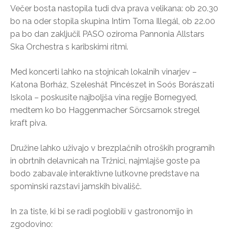
Večer bosta nastopila tudi dva prava velikana: ob 20.30
bo na oder stopila skupina Intim Torna Illegál, ob 22.00
pa bo dan zaključil PASO oziroma Pannonia Allstars
Ska Orchestra s karibskimi ritmi.
Med koncerti lahko na stojnicah lokalnih vinarjev –
Katona Borház, Szeleshát Pincészet in Soós Borászati
Iskola – poskusite najboljša vina regije Bornegyed,
medtem ko bo Haggenmacher Sörcsarnok stregel
kraft piva.
Družine lahko uživajo v brezplačnih otroških programih
in obrtnih delavnicah na Tržnici, najmlajše goste pa
bodo zabavale interaktivne lutkovne predstave na
spominski razstavi jamskih bivališč.
In za tiste, ki bi se radi poglobili v gastronomijo in
zgodovino: