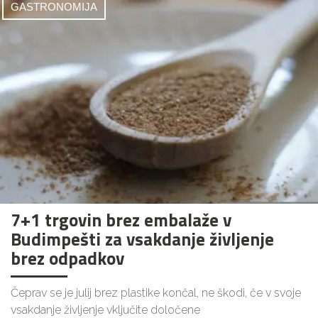
GASTRONOMIJA
7+1 trgovin brez embalaže v
Budimpešti za vsakdanje življenje
brez odpadkov
Čeprav se je julij brez plastike končal, ne škodi, če v svoje
vsakdanje življenje vključite določene