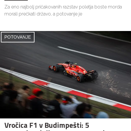
Za eno najbolj pričakovanih razstav poletja boste morda
morali prečkati državo, a potovanje je
POTOVANJE
Vročica F1 v Budimpešti: 5