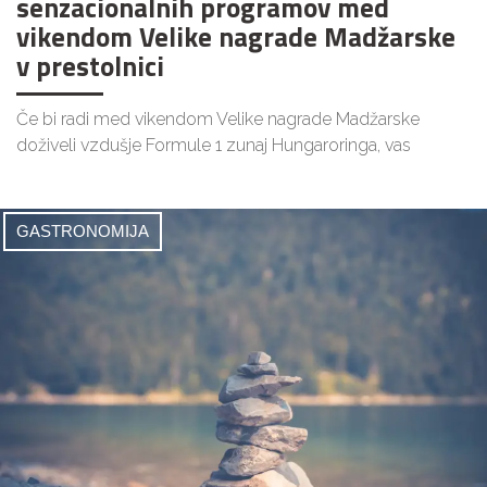
senzacionalnih programov med
vikendom Velike nagrade Madžarske
v prestolnici
Če bi radi med vikendom Velike nagrade Madžarske
doživeli vzdušje Formule 1 zunaj Hungaroringa, vas
GASTRONOMIJA