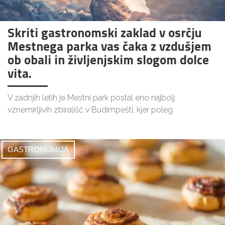
Skriti gastronomski zaklad v osrčju
Mestnega parka vas čaka z vzdušjem
ob obali in življenjskim slogom dolce
vita.
V zadnjih letih je Mestni park postal eno najbolj
vznemirljivih zbirališč v Budimpešti, kjer poleg
GASTRONOMIJA