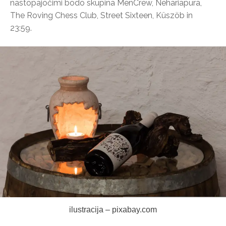
nastopajočimi bodo skupina MenCrew, Nehariapura,
The Roving Chess Club, Street Sixteen, Küszöb in
23:59.
ilustracija – pixabay.com