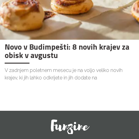
Novo v Budimpešti: 8 novih krajev za
obisk v avgustu
V zadnjem poletnem mesecu je na voljo veliko novih
krajev, ki jih lahko odkrijete in jih dodate na