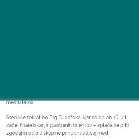
6. junija bodo ulice in kleti Budafoka znova živahne.
Ogled kleti, Klauzálova hiša in dan okrožja obljubljajo
eno najbolj atmosferskih poletnih otvoritvenih zabav v
mestu letos.
Središče tokrat bo Trg Budafoka, kjer se bo ob 16. uri
začel finale iskanja glasbenih talentov – splača se priti
zgodaj in odkriti skupine prihodnosti, saj med