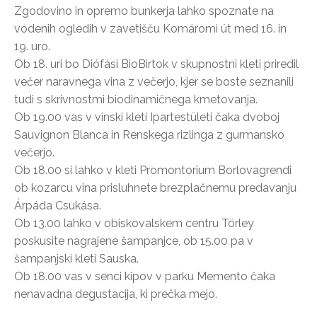
Zgodovino in opremo bunkerja lahko spoznate na
vodenih ogledih v zavetišču Komáromi út med 16. in
19. uro.
Ob 18. uri bo Diófási BioBirtok v skupnostni kleti priredil
večer naravnega vina z večerjo, kjer se boste seznanili
tudi s skrivnostmi biodinamičnega kmetovanja.
Ob 19.00 vas v vinski kleti Ipartestületi čaka dvoboj
Sauvignon Blanca in Renskega rizlinga z gurmansko
večerjo.
Ob 18.00 si lahko v kleti Promontorium Borlovagrendi
ob kozarcu vina prisluhnete brezplačnemu predavanju
Árpáda Csukása.
Ob 13.00 lahko v obiskovalskem centru Törley
poskusite nagrajene šampanjce, ob 15.00 pa v
šampanjski kleti Sauska.
Ob 18.00 vas v senci kipov v parku Memento čaka
nenavadna degustacija, ki prečka mejo.