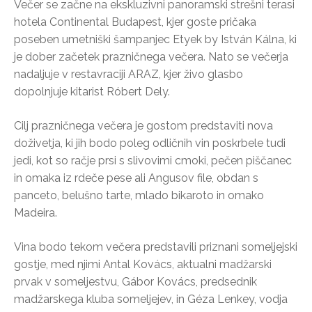
Večer se začne na ekskluzivni panoramski strešni terasi
hotela Continental Budapest, kjer goste pričaka
poseben umetniški šampanjec Etyek by István Kálna, ki
je dober začetek prazničnega večera. Nato se večerja
nadaljuje v restavraciji ARAZ, kjer živo glasbo
dopolnjuje kitarist Róbert Dely.
Cilj prazničnega večera je gostom predstaviti nova
doživetja, ki jih bodo poleg odličnih vin poskrbele tudi
jedi, kot so račje prsi s slivovimi cmoki, pečen piščanec
in omaka iz rdeče pese ali Angusov file, obdan s
panceto, belušno tarte, mlado bikaroto in omako
Madeira.
Vina bodo tekom večera predstavili priznani someljejski
gostje, med njimi Antal Kovács, aktualni madžarski
prvak v someljestvu, Gábor Kovács, predsednik
madžarskega kluba someljejev, in Géza Lenkey, vodja