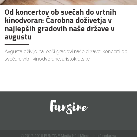
Od koncertov ob svečah do vrtnih
kinodvoran: Čarobna doživetja v
najlepših gradovih naše države v
avgustu
Avgusta oživijo najlepši gradovi naše države: koncerti ob
svečah, vrtni kinodvorane, aristokratske
© 2017-2018 FUNZINE Média Kft. | Minden jog fenntartva