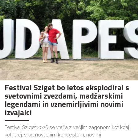
Festival Sziget bo letos eksplodiral s
svetovnimi zvezdami, madžarskimi
legendami in vznemirljivimi novimi
izvajalci
Festival Sziget 2026 se vrača z večjim zagonom kot kdaj
koli prej: s prenovljenim konceptom, novimi