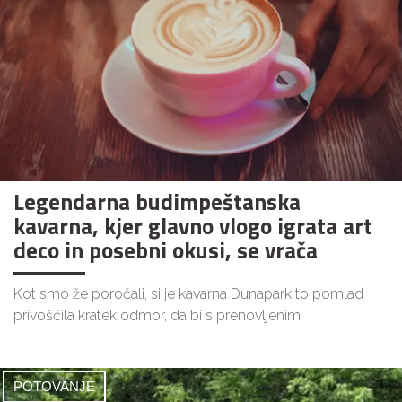
Legendarna budimpeštanska
kavarna, kjer glavno vlogo igrata art
deco in posebni okusi, se vrača
Kot smo že poročali, si je kavarna Dunapark to pomlad
privoščila kratek odmor, da bi s prenovljenim
POTOVANJE