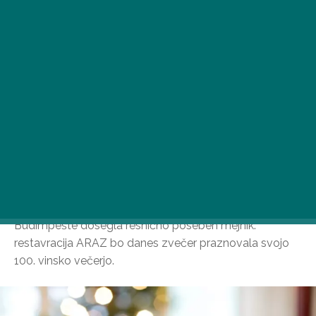
5. junija bo priljubljena restavracija v središču
Budimpešte dosegla resnično poseben mejnik:
restavracija ARAZ bo danes zvečer praznovala svojo
100. vinsko večerjo.