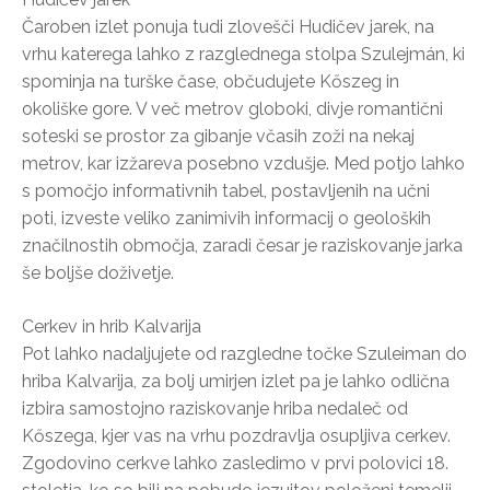
Čaroben izlet ponuja tudi zlovešči Hudičev jarek, na
vrhu katerega lahko z razglednega stolpa Szulejmán, ki
spominja na turške čase, občudujete Kőszeg in
okoliške gore. V več metrov globoki, divje romantični
soteski se prostor za gibanje včasih zoži na nekaj
metrov, kar izžareva posebno vzdušje. Med potjo lahko
s pomočjo informativnih tabel, postavljenih na učni
poti, izveste veliko zanimivih informacij o geoloških
značilnostih območja, zaradi česar je raziskovanje jarka
še boljše doživetje.
Cerkev in hrib Kalvarija
Pot lahko nadaljujete od razgledne točke Szuleiman do
hriba Kalvarija, za bolj umirjen izlet pa je lahko odlična
izbira samostojno raziskovanje hriba nedaleč od
Kőszega, kjer vas na vrhu pozdravlja osupljiva cerkev.
Zgodovino cerkve lahko zasledimo v prvi polovici 18.