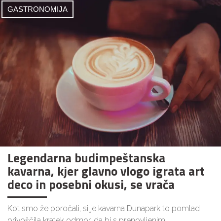
GASTRONOMIJA
Legendarna budimpeštanska
kavarna, kjer glavno vlogo igrata art
deco in posebni okusi, se vrača
Kot smo že poročali, si je kavarna Dunapark to pomlad
privoščila kratek odmor, da bi s prenovljenim