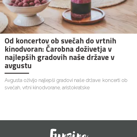
Od koncertov ob svečah do vrtnih
kinodvoran: Čarobna doživetja v
najlepših gradovih naše države v
avgustu
Avgusta oživijo najlepši gradovi naše države: koncerti ob
svečah, vrtni kinodvorane, aristokratske