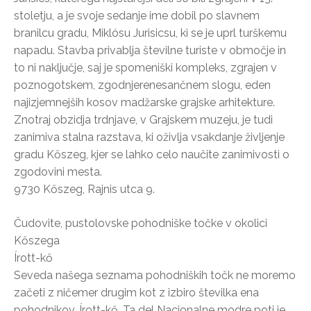
stoletju, a je svoje sedanje ime dobil po slavnem
branilcu gradu, Miklósu Jurisicsu, ki se je uprl turškemu
napadu. Stavba privablja številne turiste v območje in
to ni naključje, saj je spomeniški kompleks, zgrajen v
poznogotskem, zgodnjerenesančnem slogu, eden
najizjemnejših kosov madžarske grajske arhitekture.
Znotraj obzidja trdnjave, v Grajskem muzeju, je tudi
zanimiva stalna razstava, ki oživlja vsakdanje življenje
gradu Kőszeg, kjer se lahko celo naučite zanimivosti o
zgodovini mesta.
9730 Kőszeg, Rajnis utca 9.
Čudovite, pustolovske pohodniške točke v okolici
Kőszega
Írott-kő
Seveda našega seznama pohodniških točk ne moremo
začeti z ničemer drugim kot z izbiro številka ena
pohodnikov, Írott-kő. Ta del Nacionalne modre poti je