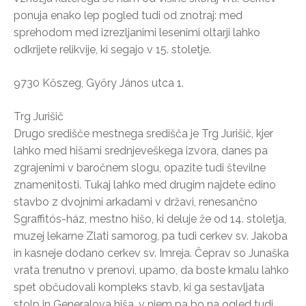
ponuja enako lep pogled tudi od znotraj: med
sprehodom med izrezljanimi lesenimi oltarji lahko
odkrijete relikvije, ki segajo v 15. stoletje.
9730 Kőszeg, Győry János utca 1.
Trg Jurišič
Drugo središče mestnega središča je Trg Jurišič, kjer
lahko med hišami srednjeveškega izvora, danes pa
zgrajenimi v baročnem slogu, opazite tudi številne
znamenitosti. Tukaj lahko med drugim najdete edino
stavbo z dvojnimi arkadami v državi, renesančno
Sgraffitós-ház, mestno hišo, ki deluje že od 14. stoletja,
muzej lekarne Zlati samorog, pa tudi cerkev sv. Jakoba
in kasneje dodano cerkev sv. Imreja. Čeprav so Junaška
vrata trenutno v prenovi, upamo, da boste kmalu lahko
spet občudovali kompleks stavb, ki ga sestavljata
stolp in Generalova hiša, v njem pa bo na ogled tudi