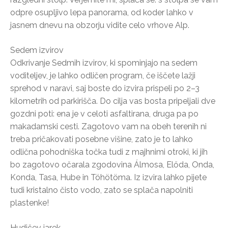
odpre osupljivo lepa panorama, od koder lahko v
jasnem dnevu na obzorju vidite celo vrhove Alp.
Sedem izvirov
Odkrivanje Sedmih izvirov, ki spominjajo na sedem
voditeljev, je lahko odličen program, če iščete lažji
sprehod v naravi, saj boste do izvira prispeli po 2–3
kilometrih od parkirišča. Do cilja vas bosta pripeljali dve
gozdni poti: ena je v celoti asfaltirana, druga pa po
makadamski cesti. Zagotovo vam na obeh terenih ni
treba pričakovati posebne višine, zato je to lahko
odlična pohodniška točka tudi z majhnimi otroki, ki jih
bo zagotovo očarala zgodovina Álmosa, Előda, Onda,
Konda, Tasa, Hube in Töhötöma. Iz izvira lahko pijete
tudi kristalno čisto vodo, zato se splača napolniti
plastenke!
Hudičev jarek