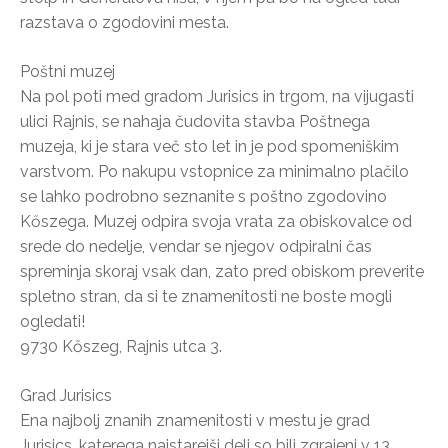
razstava o zgodovini mesta.
Poštni muzej
Na pol poti med gradom Jurisics in trgom, na vijugasti
ulici Rajnis, se nahaja čudovita stavba Poštnega
muzeja, ki je stara več sto let in je pod spomeniškim
varstvom. Po nakupu vstopnice za minimalno plačilo
se lahko podrobno seznanite s poštno zgodovino
Kőszega. Muzej odpira svoja vrata za obiskovalce od
srede do nedelje, vendar se njegov odpiralni čas
spreminja skoraj vsak dan, zato pred obiskom preverite
spletno stran, da si te znamenitosti ne boste mogli
ogledati!
9730 Kőszeg, Rajnis utca 3.
Grad Jurisics
Ena najbolj znanih znamenitosti v mestu je grad
Jurisics, katerega najstarejši deli so bili zgrajeni v 13.