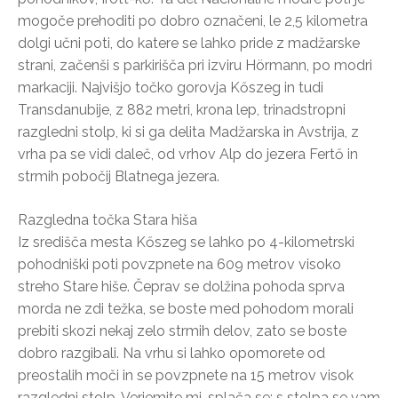
mogoče prehoditi po dobro označeni, le 2,5 kilometra
dolgi učni poti, do katere se lahko pride z madžarske
strani, začenši s parkirišča pri izviru Hörmann, po modri
markaciji. Najvišjo točko gorovja Kőszeg in tudi
Transdanubije, z 882 metri, krona lep, trinadstropni
razgledni stolp, ki si ga delita Madžarska in Avstrija, z
vrha pa se vidi daleč, od vrhov Alp do jezera Fertő in
strmih pobočij Blatnega jezera.
Razgledna točka Stara hiša
Iz središča mesta Kőszeg se lahko po 4-kilometrski
pohodniški poti povzpnete na 609 metrov visoko
streho Stare hiše. Čeprav se dolžina pohoda sprva
morda ne zdi težka, se boste med pohodom morali
prebiti skozi nekaj zelo strmih delov, zato se boste
dobro razgibali. Na vrhu si lahko opomorete od
preostalih moči in se povzpnete na 15 metrov visok
razgledni stolp. Verjemite mi, splača se: s stolpa se vam