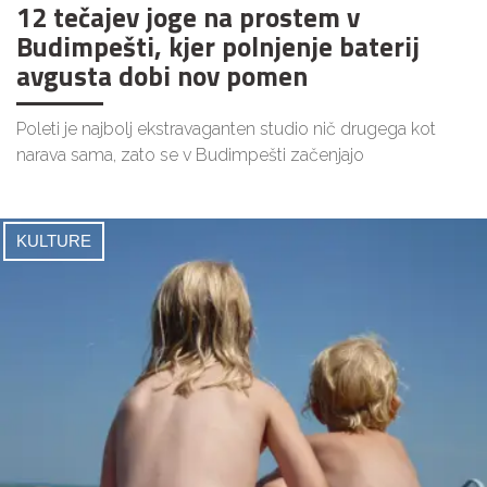
12 tečajev joge na prostem v
Budimpešti, kjer polnjenje baterij
avgusta dobi nov pomen
Poleti je najbolj ekstravaganten studio nič drugega kot
narava sama, zato se v Budimpešti začenjajo
KULTURE