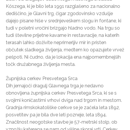
Kőszega, ki je bilo leta 1991 razglašeno za nacionalno
dediščino, je Glavni trg, čigar zgodovinsko vzdušje
dajejo pisane hiše v srednjeveškem slogu in fontane, ki
tudi v poletni vročini brizgajo hladno vodo. Na trgu so
tudi številne prijetne kavarne in restavracije, na katerih
terasah lahko doživite neprimerljiv mir in pristen
občutek sladkega življenja, medtem ko opazujete vrvež
pešpoti. Ni čudno, da je lokacija ena najpomembnejših
točk družabnega življenja mesta.
Župnijska cerkev Presvetega Srca
Dih jemajoči dragulj Glavnega trga je nedavno
obnovljena župnijska cerkev Presvetega Srca, ki se s
svojimi koničastimi vrhovi dviga nad trgom in mestom.
Gradnja rimskokatoliške cerkve se je začela leta 1892,
posvetitev pa je bila dve leti pozneje, leta 1894.
Značilnost neogotske stavbe je 57-metrski stolp, ob
vznožju katerega se nam od višine skoraj vrti. Cerkev