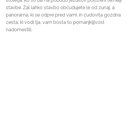
stoletja, ko so bili na pobudo jezuitov položeni temelji
stavbe. Žal lahko stavbo občudujete le od zunaj, a
panorama, ki se odpre pred vami, in čudovita gozdna
cesta, ki vodi tja, vam bosta to pomanjkljivost
nadomestili.