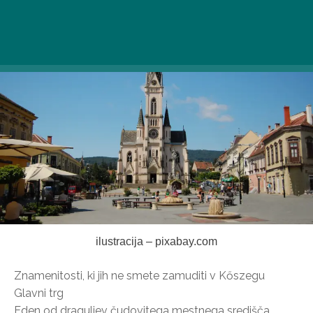
ilustracija – pixabay.com
Znamenitosti, ki jih ne smete zamuditi v Kőszegu
Glavni trg
Eden od draguljev čudovitega mestnega središča