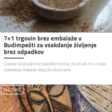
7+1 trgovin brez embalaže v
Budimpešti za vsakdanje življenje
brez odpadkov
Čeprav se je julij brez plastike končal, ne škodi, če v svoje
vsakdanje življenje vključite določene
KULTURE