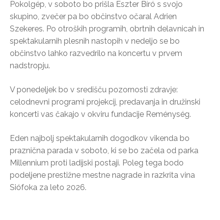
Pokolgép, v soboto bo prišla Eszter Bíró s svojo
skupino, zvečer pa bo občinstvo očaral Adrien
Szekeres. Po otroških programih, obrtnih delavnicah in
spektakularnih plesnih nastopih v nedeljo se bo
občinstvo lahko razvedrilo na koncertu v prvem
nadstropju.
V ponedeljek bo v središču pozornosti zdravje:
celodnevni programi projekcij, predavanja in družinski
koncerti vas čakajo v okviru fundacije Reménység.
Eden najbolj spektakularnih dogodkov vikenda bo
praznična parada v soboto, ki se bo začela od parka
Millennium proti ladijski postaji. Poleg tega bodo
podeljene prestižne mestne nagrade in razkrita vina
Siófoka za leto 2026.