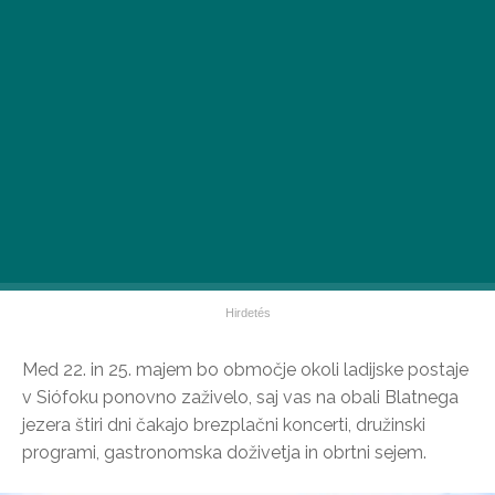
Med 22. in 25. majem bo območje okoli ladijske postaje
v Siófoku ponovno zaživelo, saj vas na obali Blatnega
jezera štiri dni čakajo brezplačni koncerti, družinski
programi, gastronomska doživetja in obrtni sejem.