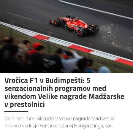
Vročica F1 v Budimpešti: 5
senzacionalnih programov med
vikendom Velike nagrade Madžarske
v prestolnici
Če bi radi med vikendom Velike nagrade Madžarske
doživeli vzdušje Formule 1 zunaj Hungaroringa, vas