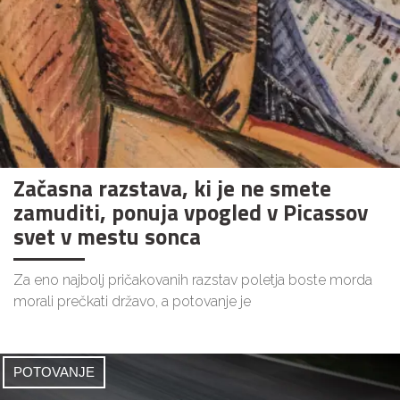
Začasna razstava, ki je ne smete
zamuditi, ponuja vpogled v Picassov
svet v mestu sonca
Za eno najbolj pričakovanih razstav poletja boste morda
morali prečkati državo, a potovanje je
POTOVANJE