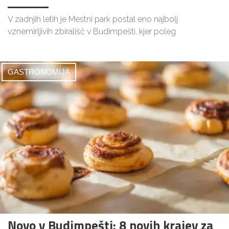
V zadnjih letih je Mestni park postal eno najbolj
vznemirljivih zbirališč v Budimpešti, kjer poleg
GASTRONOMIJA
Novo v Budimpešti: 8 novih krajev za