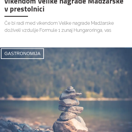
vikendom Velike nagrade Madžarske
v prestolnici
Če bi radi med vikendom Velike nagrade Madžarske
doživeli vzdušje Formule 1 zunaj Hungaroringa, vas
GASTRONOMIJA