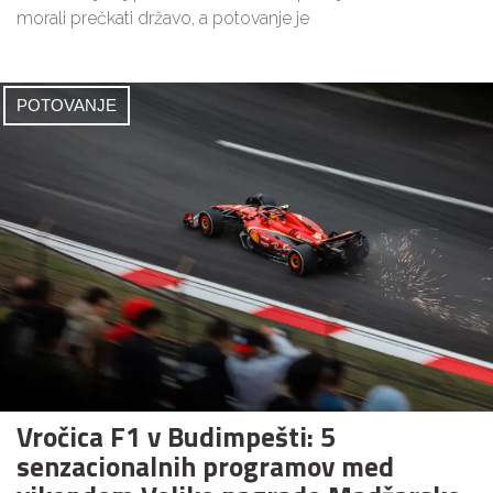
morali prečkati državo, a potovanje je
POTOVANJE
Vročica F1 v Budimpešti: 5
senzacionalnih programov med