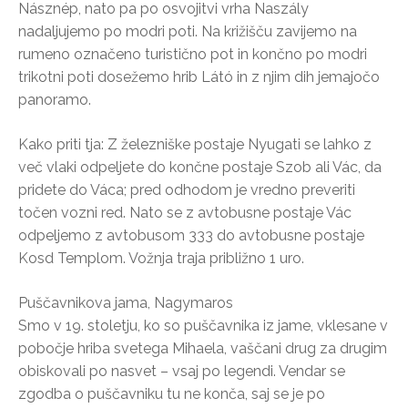
Násznép, nato pa po osvojitvi vrha Naszály
nadaljujemo po modri poti. Na križišču zavijemo na
rumeno označeno turistično pot in končno po modri
trikotni poti dosežemo hrib Látó in z njim dih jemajočo
panoramo.
Kako priti tja: Z železniške postaje Nyugati se lahko z
več vlaki odpeljete do končne postaje Szob ali Vác, da
pridete do Váca; pred odhodom je vredno preveriti
točen vozni red. Nato se z avtobusne postaje Vác
odpeljemo z avtobusom 333 do avtobusne postaje
Kosd Templom. Vožnja traja približno 1 uro.
Puščavnikova jama, Nagymaros
Smo v 19. stoletju, ko so puščavnika iz jame, vklesane v
pobočje hriba svetega Mihaela, vaščani drug za drugim
obiskovali po nasvet – vsaj po legendi. Vendar se
zgodba o puščavniku tu ne konča, saj se je po