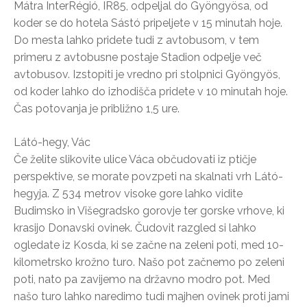
Mátra InterRégió, IR85, odpeljal do Gyöngyösa, od
koder se do hotela Sástó pripeljete v 15 minutah hoje.
Do mesta lahko pridete tudi z avtobusom, v tem
primeru z avtobusne postaje Stadion odpelje več
avtobusov. Izstopiti je vredno pri stolpnici Gyöngyös,
od koder lahko do izhodišča pridete v 10 minutah hoje.
Čas potovanja je približno 1,5 ure.
Látó-hegy, Vác
Če želite slikovite ulice Váca občudovati iz ptičje
perspektive, se morate povzpeti na skalnati vrh Látó-
hegyja. Z 534 metrov visoke gore lahko vidite
Budimsko in Višegradsko gorovje ter gorske vrhove, ki
krasijo Donavski ovinek. Čudovit razgled si lahko
ogledate iz Kosda, ki se začne na zeleni poti, med 10-
kilometrsko krožno turo. Našo pot začnemo po zeleni
poti, nato pa zavijemo na državno modro pot. Med
našo turo lahko naredimo tudi majhen ovinek proti jami