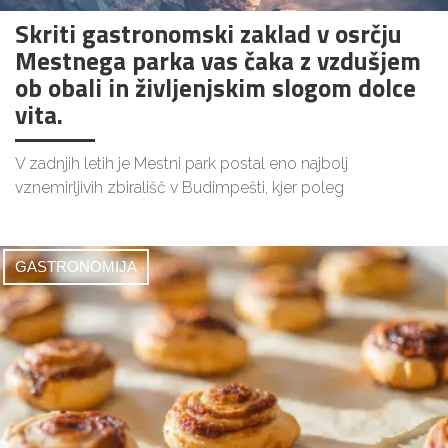
Skriti gastronomski zaklad v osrčju
Mestnega parka vas čaka z vzdušjem
ob obali in življenjskim slogom dolce
vita.
V zadnjih letih je Mestni park postal eno najbolj
vznemirljivih zbirališč v Budimpešti, kjer poleg
GASTRONOMIJA