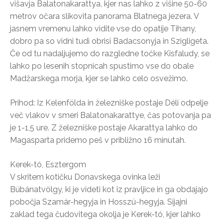
višavja Balatonakarattya, kjer nas lahko z višine 50-60
metrov očara slikovita panorama Blatnega jezera. V
jasnem vremenu lahko vidite vse do opatije Tihany,
dobro pa so vidni tudi obrisi Badacsonyja in Szigligeta.
Če od tu nadaljujemo do razgledne točke Kisfaludy, se
lahko po lesenih stopnicah spustimo vse do obale
Madžarskega morja, kjer se lahko celo osvežimo.
Prihod: Iz Kelenfölda in železniške postaje Déli odpelje
več vlakov v smeri Balatonakarattye, čas potovanja pa
je 1-1,5 ure. Z železniške postaje Akarattya lahko do
Magasparta pridemo peš v približno 16 minutah.
Kerek-tó, Esztergom
V skritem kotičku Donavskega ovinka leži
Búbánatvölgy, ki je videti kot iz pravljice in ga obdajajo
pobočja Szamár-hegyja in Hosszú-hegyja. Sijajni
zaklad tega čudovitega okolja je Kerek-tó, kjer lahko