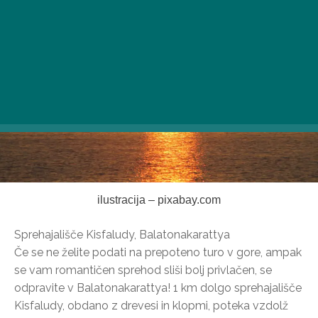
ilustracija – pixabay.com
Sprehajališče Kisfaludy, Balatonakarattya
Če se ne želite podati na prepoteno turo v gore, ampak
se vam romantičen sprehod sliši bolj privlačen, se
odpravite v Balatonakarattya! 1 km dolgo sprehajališče
Kisfaludy, obdano z drevesi in klopmi, poteka vzdolž