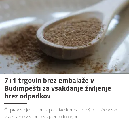
7+1 trgovin brez embalaže v
Budimpešti za vsakdanje življenje
brez odpadkov
Čeprav se je julij brez plastike končal, ne škodi, če v svoje
vsakdanje življenje vključite določene