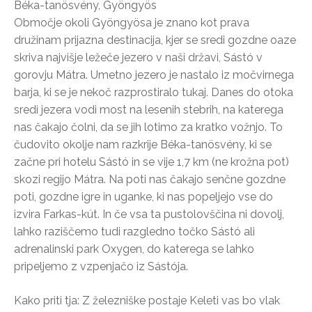
Béka-tanösvény, Gyöngyös
Območje okoli Gyöngyösa je znano kot prava
družinam prijazna destinacija, kjer se sredi gozdne oaze
skriva najvišje ležeče jezero v naši državi, Sástó v
gorovju Mátra. Umetno jezero je nastalo iz močvirnega
barja, ki se je nekoč razprostiralo tukaj. Danes do otoka
sredi jezera vodi most na lesenih stebrih, na katerega
nas čakajo čolni, da se jih lotimo za kratko vožnjo. To
čudovito okolje nam razkrije Béka-tanösvény, ki se
začne pri hotelu Sástó in se vije 1,7 km (ne krožna pot)
skozi regijo Mátra. Na poti nas čakajo senčne gozdne
poti, gozdne igre in uganke, ki nas popeljejo vse do
izvira Farkas-kút. In če vsa ta pustolovščina ni dovolj,
lahko raziščemo tudi razgledno točko Sástó ali
adrenalinski park Oxygen, do katerega se lahko
pripeljemo z vzpenjačo iz Sástója.
Kako priti tja: Z železniške postaje Keleti vas bo vlak