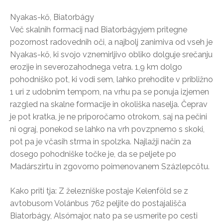
Nyakas-kő, Biatorbágy
Več skalnih formacij nad Biatorbágyjem pritegne
pozornost radovednih oči, a najbolj zanimiva od vseh je
Nyakas-kő, ki svojo vznemirljivo obliko dolguje srečanju
erozije in severozahodnega vetra. 1,9 km dolgo
pohodniško pot, ki vodi sem, lahko prehodite v približno
1 uri z udobnim tempom, na vrhu pa se ponuja izjemen
razgled na skalne formacije in okoliška naselja. Čeprav
je pot kratka, je ne priporočamo otrokom, saj na pečini
ni ograj, ponekod se lahko na vrh povzpnemo s skoki,
pot pa je včasih strma in spolzka. Najlažji način za
dosego pohodniške točke je, da se peljete po
Madárszirtu in zgovorno poimenovanem Százlepcőtu.
Kako priti tja: Z železniške postaje Kelenföld se z
avtobusom Volánbus 762 peljite do postajališča
Biatorbágy, Alsómajor, nato pa se usmerite po cesti