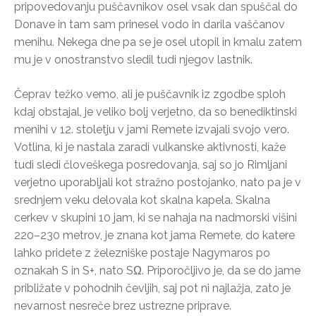
pripovedovanju puščavnikov osel vsak dan spuščal do
Donave in tam sam prinesel vodo in darila vaščanov
menihu. Nekega dne pa se je osel utopil in kmalu zatem
mu je v onostranstvo sledil tudi njegov lastnik.
Čeprav težko vemo, ali je puščavnik iz zgodbe sploh
kdaj obstajal, je veliko bolj verjetno, da so benediktinski
menihi v 12. stoletju v jami Remete izvajali svojo vero.
Votlina, ki je nastala zaradi vulkanske aktivnosti, kaže
tudi sledi človeškega posredovanja, saj so jo Rimljani
verjetno uporabljali kot stražno postojanko, nato pa je v
srednjem veku delovala kot skalna kapela. Skalna
cerkev v skupini 10 jam, ki se nahaja na nadmorski višini
220–230 metrov, je znana kot jama Remete, do katere
lahko pridete z železniške postaje Nagymaros po
oznakah S in S+, nato SΩ. Priporočljivo je, da se do jame
približate v pohodnih čevljih, saj pot ni najlažja, zato je
nevarnost nesreče brez ustrezne priprave.