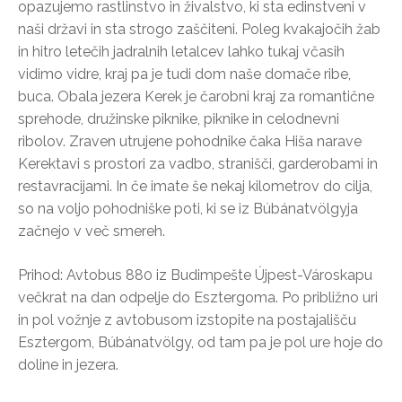
opazujemo rastlinstvo in živalstvo, ki sta edinstveni v
naši državi in sta strogo zaščiteni. Poleg kvakajočih žab
in hitro letečih jadralnih letalcev lahko tukaj včasih
vidimo vidre, kraj pa je tudi dom naše domače ribe,
buca. Obala jezera Kerek je čarobni kraj za romantične
sprehode, družinske piknike, piknike in celodnevni
ribolov. Zraven utrujene pohodnike čaka Hiša narave
Kerektavi s prostori za vadbo, stranišči, garderobami in
restavracijami. In če imate še nekaj kilometrov do cilja,
so na voljo pohodniške poti, ki se iz Búbánatvölgyja
začnejo v več smereh.
Prihod: Avtobus 880 iz Budimpešte Újpest-Városkapu
večkrat na dan odpelje do Esztergoma. Po približno uri
in pol vožnje z avtobusom izstopite na postajališču
Esztergom, Búbánatvölgy, od tam pa je pol ure hoje do
doline in jezera.