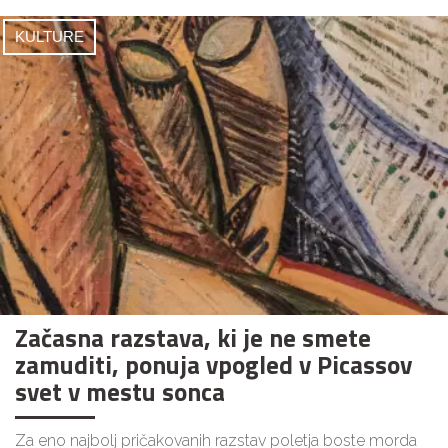
KULTURE
Začasna razstava, ki je ne smete
zamuditi, ponuja vpogled v Picassov
svet v mestu sonca
Za eno najbolj pričakovanih razstav poletja boste morda