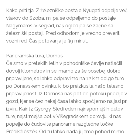
Kako priti tja: Z železniške postaje Nyugati odpelje več
vlakov do Szoba, mi pa se odpeljemo do postaje
Nagymaros-Visegrád, naš ogled pa se začne na
železniški postaji. Pred odhodom je vredno preveriti
vozni red. Čas potovanja je 39 minut.
Panoramska tura, Dömös
Če smo v preteklih letih v pohodniške čevlje natlačili
dovolj kilometrov in se imamo za še posebej dobro
pripravljene, se lahko odpravimo na 12 km dolgo turo
po Donavskem ovinku, ki bo preizkusila našo telesno
pripravljenost. Iz Dömösa nas pot ob potoku pripelje v
gozd, kjer se čez nekaj časa lahko spočijemo na jasi pri
izviru Kaintz György. Sledi eden najnapornejših delov
ture, najstrmejša pot v Višegradskem gorovju, ki nas
popelje do čudovite panorame razgledne točke
Prédikálószék. Od tu lahko nadaljujemo pohod mimo