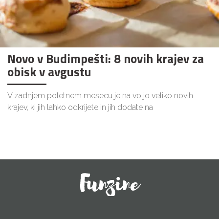
Novo v Budimpešti: 8 novih krajev za
obisk v avgustu
V zadnjem poletnem mesecu je na voljo veliko novih
krajev, ki jih lahko odkrijete in jih dodate na