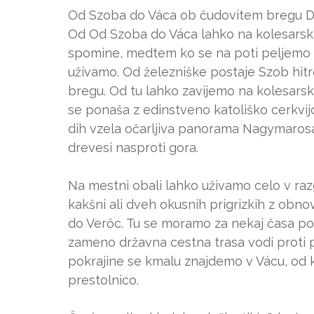
Od Szoba do Váca ob čudovitem bregu D
Od Od Szoba do Váca lahko na kolesarsk
spomine, medtem ko se na poti peljemo 
uživamo. Od železniške postaje Szob hi
bregu. Od tu lahko zavijemo na kolesarsko
se ponaša z edinstveno katoliško cerkvij
dih vzela očarljiva panorama Nagymarosa
drevesi nasproti gora.
Na mestni obali lahko uživamo celo v raz
kakšni ali dveh okusnih prigrizkih z ob
do Verőc. Tu se moramo za nekaj časa pos
zameno državna cestna trasa vodi proti
pokrajine se kmalu znajdemo v Vácu, od
prestolnico.