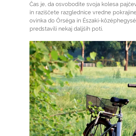
Čas je, da osvobodite svoja kolesa pajčevi
in raziščete razglednice vredne pokraji
ovinka do Őrséga in Északi-középhegység
predstavili nekaj daljših poti.