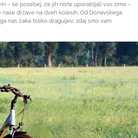
n – še posebej, če jih niste uporabljali vso zimo –
ne naše države na dveh kolesih. Od Donavskega
a nas čaka toliko draguljev: zdaj smo vam