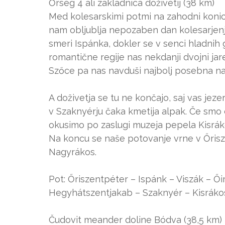
Őrség 4 ali zakladnica doživetij (38 km)
Med kolesarskimi potmi na zahodni konici 
nam obljublja nepozaben dan kolesarjenja
smeri Ispánka, dokler se v senci hladnih g
romantične regije nas nekdanji dvojni ja
Szőce pa nas navduši najbolj posebna na
A doživetja se tu ne končajo, saj vas jez
v Szaknyérju čaka kmetija alpak. Če smo d
okusimo po zaslugi muzeja pepela Kisrák
Na koncu se naše potovanje vrne v Őris
Nagyrákos.
Pot: Őriszentpéter – Ispánk – Viszák – 
Hegyhátszentjakab – Szaknyér – Kisráko
Čudovit meander doline Bódva (38,5 km)