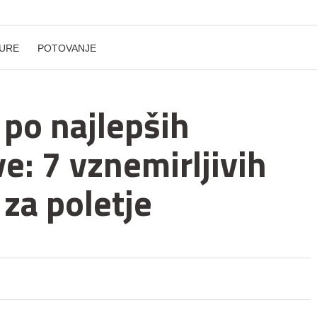
URE
POTOVANJE
 po najlepših
e: 7 vznemirljivih
 za poletje