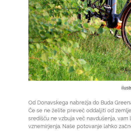
ilus
Od Donavskega nabrežja do Buda Greena
Če se ne želite preveč oddaljiti od zeml
središču ne vzbuja več navdušenja, vam l
vznemirjenja. Naše potovanje lahko za