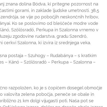
anj znana dolina Bódva, ki pritegne pozornost na
stimi gorami, in zaklade ljudske umetnosti. 38,5
Szendrőja, se vije po pobočjih neskončnih hribov,
bányai. Ko se poslovimo od bleščeče modre vode
 Kánó, Szőlősradó, Perkupa in Szalonna vrnemo v
 Muzeju zgodovine rudarstva, gradu Szendrő,
i cerkvi Szalonna, ki izvira iz srednjega veka.
sna postaja – Szuhogy – Rudabánya – s kratkim
s – Kánó – Szőlősradó – Perkupa – Szalonna –
ično razpoložen, ko je s čopičem dosegel območje
jo valovita zelena pobočja, peneče se obale in
 približno 21 km dolgi vijugasti poti. Naša pot se