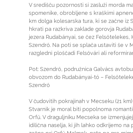
V središču pozornosti si zasluži morda m
spomenike, obrobljene s kraškimi apnenča
km dolga kolesarska tura, ki se začne iz 
hkrati pa razkriva zaklade gorovja Ruda
jezera Rudabányai, se čez Felsőtelekes,
Szendrő. Na poti se splača ustaviti še v
razgledni ploščadi Felsővári ali reformiran
Pot: Szendrő, podružnica Galvács avtobu
obvozom do Rudabányai-tó – Felsőteleke
Szendrő
V čudovitih pokrajinah v Mecseku (21 km)
Stvarnik je moral biti popolnoma romant
Orfű. V draguljniku Mecseka se izmenjuje
idilična naselja, ki jih lahko odkrijemo na