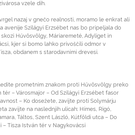
ivárosa vzele dih.
vrgel nazaj v gnečo realnosti, moramo le enkrat ali
 avenije Szilágyi Erzsébet nas bo pripeljala do
 skozi Hűvösvölgy, Máriaremeté, Adyliget in
i, kjer si bomo lahko privoščili odmor v
isza, obdanem s starodavnimi drevesi.
Sledite prometnim znakom proti Hűvösvölgy preko
n tér – Városmajor – Od Szilágyi Erzsébet fasor
ravnost – Ko dosežete, zavijte proti Solymárju
 zavijte na naslednjih ulicah: Hímes, Rigó,
mara, Táltos, Szent László, Kútföldi utca – Do
 – Tisza István tér v Nagykovácsi