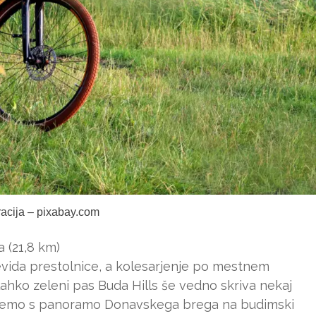
tracija – pixabay.com
 (21,8 km)
jevida prestolnice, a kolesarjenje po mestnem
ahko zeleni pas Buda Hills še vedno skriva nekaj
čnemo s panoramo Donavskega brega na budimski