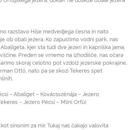
 Orfűjskega jezera, dokler ne doseže obale jezera
ivno razstavo Hiše medvedjega česna in nato
vije ob obali jezera. Ko zapustimo vodni park, nas
baligeta, kjer sta tudi dve jezeri in kapniška jama,
ivščine. Preden se vrnemo na izhodišče, nas očara
sarimo skoraj celotno pot vzdolž jezerske pokrajine,
rman Ottó, nato pa se skozi Tekeres spet
linih.
Pécsi – Abaliget – Kovácsszénája – Jezero
keres – Jezero Pécsi – Mlini Orfűi
 kot sinonim za mir. Tukaj nas čakajo valovita