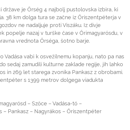
države je Őrség 4 najbolj pustolovska izbira, ki
. 38 km dolga tura se začne iz Őriszentpéterja v
ozdov ne nadaljuje proti Viszáku. Iz divje
rek popelje nazaj v turške čase v Őrimagyarósdu, v
ravna vrednota Őrséga, šotno barje.
ero Vadása vabi k osvežilnemu kopanju, nato pa nas
o sedaj zamudili kulturne zaklade regije, jih lahko
os in 269 let starega zvonika Pankasz z obrobami.
zentpéter s 1399 metrov dolgega viadukta
Őimagyarósd – Szőce – Vadása-tó –
s – Pankasz – Nagyrákos – Őriszentpéter