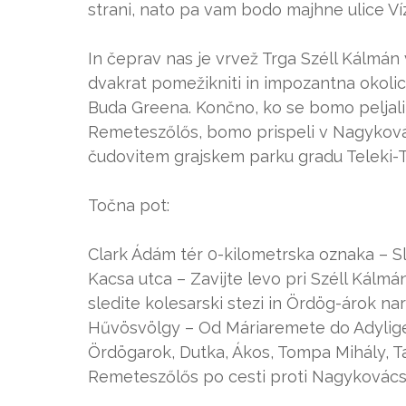
strani, nato pa vam bodo majhne ulice Víz
In čeprav nas je vrvež Trga Széll Kálmán 
dvakrat pomežikniti in impozantna okolica
Buda Greena. Končno, ko se bomo peljali
Remeteszőlős, bomo prispeli v Nagykovács
čudovitem grajskem parku gradu Teleki-T
Točna pot:
Clark Ádám tér 0-kilometrska oznaka – 
Kacsa utca – Zavijte levo pri Széll Kálmá
sledite kolesarski stezi in Ördög-árok na
Hűvösvölgy – Od Máriaremete do Adyligeta
Ördögarok, Dutka, Ákos, Tompa Mihály, Ta
Remeteszőlős po cesti proti Nagykovácsi