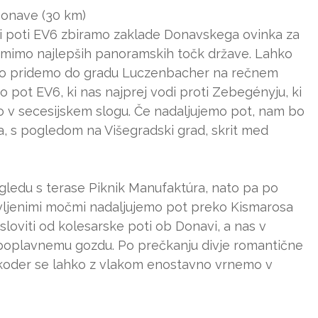
onave (30 km)
i poti EV6 zbiramo zaklade Donavskega ovinka za
mimo najlepših panoramskih točk države. Lahko
tro pridemo do gradu Luczenbacher na rečnem
 pot EV6, ki nas najprej vodi proti Zebegényju, ki
o v secesijskem slogu. Če nadaljujemo pot, nam bo
, s pogledom na Višegradski grad, skrit med
gledu s terase Piknik Manufaktúra, nato pa po
novljenimi močmi nadaljujemo pot preko Kismarosa
loviti od kolesarske poti ob Donavi, a nas v
 poplavnemu gozdu. Po prečkanju divje romantične
 koder se lahko z vlakom enostavno vrnemo v