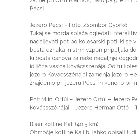
začne pri Orfű Malmok, nato pa gre mimo
Pécsi.
Jezero Pécsi – Foto: Zsombor Györkő
Tukaj se morda splača ogledati interakt
nadaljevati pot po kolesarski poti, ki se 
bosta oznaka in strm vzpon pripeljala do A
ki bosta osnova za naše nadaljnje dogod
idilična vasica Kovácsszénája. Od tu kole
jezero Kovácsszénájai zamenja jezero He
znajdemo pri jezeru Pécsi in končno pri m
Pot: Mlini Orfűi – Jezero Orfűi – Jezero 
Kovácsszénájai – Jezero Herman Ottó – Te
Biser kotline Kali (40,5 km)
Območje kotline Kali bi lahko opisali tudi