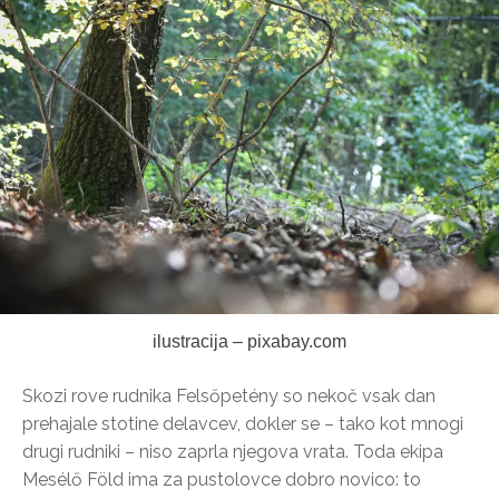
ilustracija – pixabay.com
Skozi rove rudnika Felsőpetény so nekoč vsak dan
prehajale stotine delavcev, dokler se – tako kot mnogi
drugi rudniki – niso zaprla njegova vrata. Toda ekipa
Mesélő Föld ima za pustolovce dobro novico: to