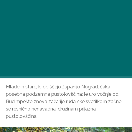
Mlade in stare, ki obiščejo županijo Nógrád, čaka
posebna podzemna pustolovščina: le uro vožnje od
Budimpešte znova zažarijo rudarske svetilke in začne
se resnično nenavadna, družinam prijazna
pustolovščina.