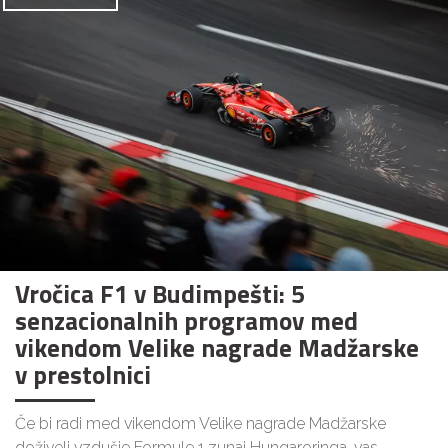
Vročica F1 v Budimpešti: 5
senzacionalnih programov med
vikendom Velike nagrade Madžarske
v prestolnici
Če bi radi med vikendom Velike nagrade Madžarske
doživeli vzdušje Formule 1 zunaj Hungaroringa, vas