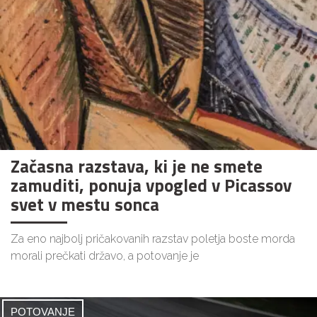
Začasna razstava, ki je ne smete
zamuditi, ponuja vpogled v Picassov
svet v mestu sonca
Za eno najbolj pričakovanih razstav poletja boste morda
morali prečkati državo, a potovanje je
POTOVANJE