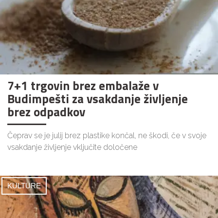
7+1 trgovin brez embalaže v
Budimpešti za vsakdanje življenje
brez odpadkov
Čeprav se je julij brez plastike končal, ne škodi, če v svoje
vsakdanje življenje vključite določene
KULTURE