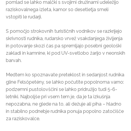
pomlad se lahko malčki s svojimi družinami udeležijo
raziskovalnega izleta, kamor so desetletja smeli
vstopiti le rudarji.
S pomočjo strokovnih turističnih vodnikov se razkrijejo
skrivnosti rudnika, rudarsko vrvež vsakdanjega življenja
in potovanje skozi čas pa spremljajo posebni geološki
zakladi in kamnine, ki pod UV-svetlobo žarijo v neonskih
barvah.
Medtem ko spoznavate preteklost in sedanjost rudnika
gline Felsőpetény, se lahko počutite popolnoma varno:
podzemni pustolovščini se lahko pridružijo tudi 5-6-
letniki. Najboljše pri vsem tem je, da je ta izkušnja
nepozabna, ne glede na to, ali dežuje ali piha – hladno
in stabilno podnebje rudnika ponuja popolno zatočišče
za raziskovalce.