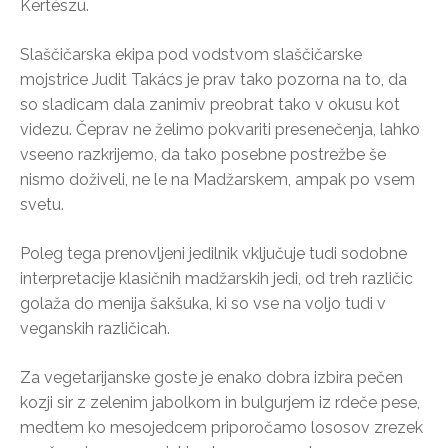
Kertészu.
Slaščičarska ekipa pod vodstvom slaščičarske
mojstrice Judit Takács je prav tako pozorna na to, da
so sladicam dala zanimiv preobrat tako v okusu kot
videzu. Čeprav ne želimo pokvariti presenečenja, lahko
vseeno razkrijemo, da tako posebne postrežbe še
nismo doživeli, ne le na Madžarskem, ampak po vsem
svetu.
Poleg tega prenovljeni jedilnik vključuje tudi sodobne
interpretacije klasičnih madžarskih jedi, od treh različic
golaža do menija šakšuka, ki so vse na voljo tudi v
veganskih različicah.
Za vegetarijanske goste je enako dobra izbira pečen
kozji sir z zelenim jabolkom in bulgurjem iz rdeče pese,
medtem ko mesojedcem priporočamo lososov zrezek