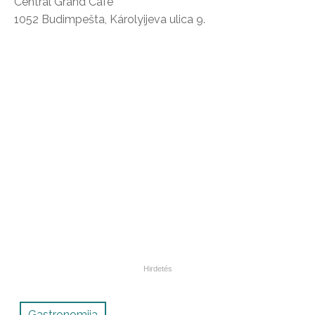
Central Grand Café
1052 Budimpešta, Károlyijeva ulica 9.
Gastronomija