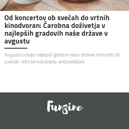
Od koncertov ob svečah do vrtnih
kinodvoran: Čarobna doživetja v
najlepših gradovih naše države v
avgustu
Avgusta oživijo najlepši gradovi naše države: koncerti ob
svečah, vrtni kinodvorane, aristokratske