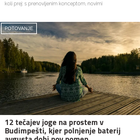
koli prej: s prenovljenim konceptom, novimi
POTOVANJE
12 tečajev joge na prostem v
Budimpešti, kjer polnjenje baterij
avgusta dobi nov pomen