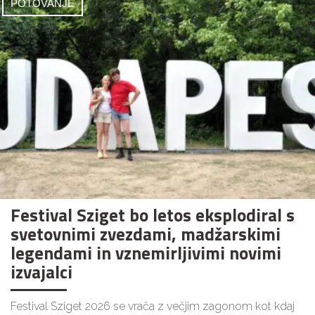
POTOVANJE
Festival Sziget bo letos eksplodiral s
svetovnimi zvezdami, madžarskimi
legendami in vznemirljivimi novimi
izvajalci
Festival Sziget 2026 se vrača z večjim zagonom kot kdaj