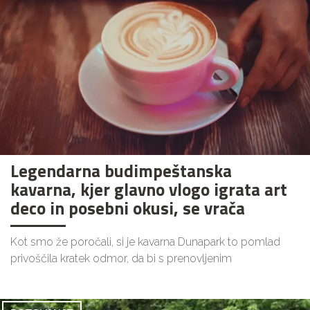
Legendarna budimpeštanska
kavarna, kjer glavno vlogo igrata art
deco in posebni okusi, se vrača
Kot smo že poročali, si je kavarna Dunapark to pomlad
privoščila kratek odmor, da bi s prenovljenim