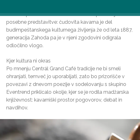
Literarni pomen Centrál Grand Café ne potrebuje
posebne predstavitve: čudovita kavarna je del
budimpeštanskega kulturnega življenja že od leta 1887,
generacija Zahoda pa je v njeni zgodovini odigrala
odločilno vlogo.
Kjer kultura ni okras
Po mnenju Centrál Grand Café tradicije ne bi smeli
ohranjati, temveč jo uporabljati, zato bo prizorišče v
povezavi z dnevom poezije v sodelovanju s skupino
Eventrend priklicalo okolje, kjer se je rodila madžarska
književnost: kavarniški prostor pogovorov, debat in
navdihov.