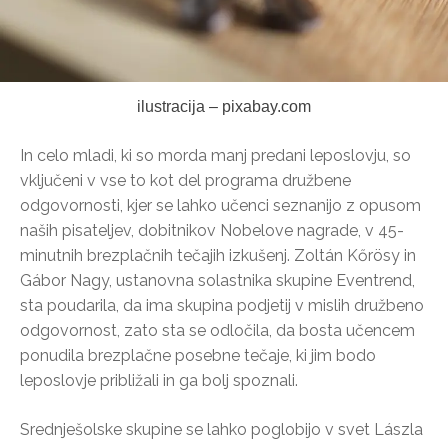
ilustracija – pixabay.com
In celo mladi, ki so morda manj predani leposlovju, so
vključeni v vse to kot del programa družbene
odgovornosti, kjer se lahko učenci seznanijo z opusom
naših pisateljev, dobitnikov Nobelove nagrade, v 45-
minutnih brezplačnih tečajih izkušenj. Zoltán Kőrösy in
Gábor Nagy, ustanovna solastnika skupine Eventrend,
sta poudarila, da ima skupina podjetij v mislih družbeno
odgovornost, zato sta se odločila, da bosta učencem
ponudila brezplačne posebne tečaje, ki jim bodo
leposlovje približali in ga bolj spoznali.
Srednješolske skupine se lahko poglobijo v svet Lászla