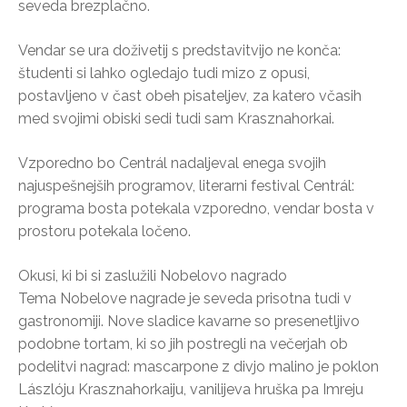
seveda brezplačno.
Vendar se ura doživetij s predstavitvijo ne konča:
študenti si lahko ogledajo tudi mizo z opusi,
postavljeno v čast obeh pisateljev, za katero včasih
med svojimi obiski sedi tudi sam Krasznahorkai.
Vzporedno bo Centrál nadaljeval enega svojih
najuspešnejših programov, literarni festival Centrál:
programa bosta potekala vzporedno, vendar bosta v
prostoru potekala ločeno.
Okusi, ki bi si zaslužili Nobelovo nagrado
Tema Nobelove nagrade je seveda prisotna tudi v
gastronomiji. Nove sladice kavarne so presenetljivo
podobne tortam, ki so jih postregli na večerjah ob
podelitvi nagrad: mascarpone z divjo malino je poklon
Lászlóju Krasznahorkaiju, vanilijeva hruška pa Imreju