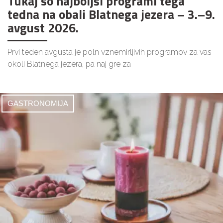
Tukaj so najboljši programi tega
tedna na obali Blatnega jezera – 3.–9.
avgust 2026.
Prvi teden avgusta je poln vznemirljivih programov za vas
okoli Blatnega jezera, pa naj gre za
GASTRONOMIJA