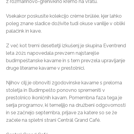
z rožmarinovo-grenivkino kremo na vratu.
Vsekakor poskusite kolekcijo crème brûlée, kjer lahko
poleg znane sladice doživite tudi okuse vanilije v obliki
palačink in kave.
Z več kot tremi desetletji izkušenj je skupina Eventrend
leta 2021 napovedala prevzem najstarejše
budimpeštanske kavarne in s tem prevzela upravljanje
druge literarne kavarne v prestolnici.
Njihov cilj je obnoviti zgodovinske kavarne s preloma
stoletja in Budimpešto ponovno spremeniti v
prestolnico ikoničnih kavarn. Pomembna faza tega je
serija programov, ki temeljijo na družbeni odgovornosti
in se začnejo septembra, prijave za katere so se že
začele na spletni strani Centrál Grand Café.