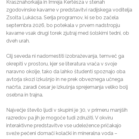
Krasznahorkaija in Imreja Kertésza v stenah
zgodovinske kavarne v predstavitvi radijskega voditelja
Zsolta Lukácsa. Serija programov, ki se bo začela
septembra 2026, bo potekala v prvem nadstropju
kavarne vsak drugi torek zjutraj med šolskimi tedni, ob
dveh urah.
Cilj seveda ni nadomestiti izobraževanja, temveč ga
okrepiti v prostoru, kjer se literatura vrača v svoje
naravno okolje, tako da lahko študenti spoznajo oba
avtorja skozi izkušnjo in ne prek obveznega učnega
načrta, zaradi česar je izkušnja sprejemanja veliko bolj
osebna in trajna.
Največje število ljudi v skupini je 30, v primeru manjših
razredov pa jih je mogoče tudi združiti. V okviru
interaktivne predstavitve vse udeležence pričakajo
sveže pečeni domači kolački in mineralna voda –