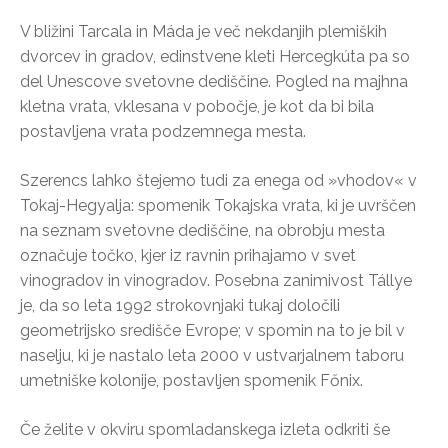
V bližini Tarcala in Máda je več nekdanjih plemiških
dvorcev in gradov, edinstvene kleti Hercegkúta pa so
del Unescove svetovne dediščine. Pogled na majhna
kletna vrata, vklesana v pobočje, je kot da bi bila
postavljena vrata podzemnega mesta.
Szerencs lahko štejemo tudi za enega od »vhodov« v
Tokaj-Hegyalja: spomenik Tokajska vrata, ki je uvrščen
na seznam svetovne dediščine, na obrobju mesta
označuje točko, kjer iz ravnin prihajamo v svet
vinogradov in vinogradov. Posebna zanimivost Tállye
je, da so leta 1992 strokovnjaki tukaj določili
geometrijsko središče Evrope; v spomin na to je bil v
naselju, ki je nastalo leta 2000 v ustvarjalnem taboru
umetniške kolonije, postavljen spomenik Főnix.
Če želite v okviru spomladanskega izleta odkriti še