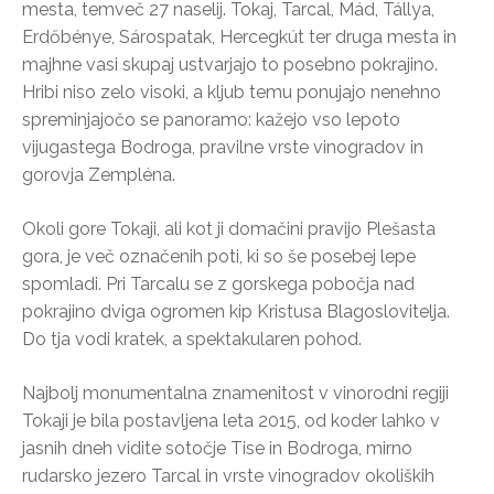
mesta, temveč 27 naselij. Tokaj, Tarcal, Mád, Tállya,
Erdőbénye, Sárospatak, Hercegkút ter druga mesta in
majhne vasi skupaj ustvarjajo to posebno pokrajino.
Hribi niso zelo visoki, a kljub temu ponujajo nenehno
spreminjajočo se panoramo: kažejo vso lepoto
vijugastega Bodroga, pravilne vrste vinogradov in
gorovja Zempléna.
Okoli gore Tokaji, ali kot ji domačini pravijo Plešasta
gora, je več označenih poti, ki so še posebej lepe
spomladi. Pri Tarcalu se z gorskega pobočja nad
pokrajino dviga ogromen kip Kristusa Blagoslovitelja.
Do tja vodi kratek, a spektakularen pohod.
Najbolj monumentalna znamenitost v vinorodni regiji
Tokaji je bila postavljena leta 2015, od koder lahko v
jasnih dneh vidite sotočje Tise in Bodroga, mirno
rudarsko jezero Tarcal in vrste vinogradov okoliških