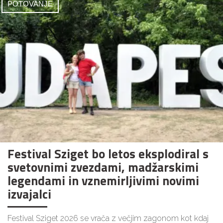
POTOVANJE
Festival Sziget bo letos eksplodiral s
svetovnimi zvezdami, madžarskimi
legendami in vznemirljivimi novimi
izvajalci
Festival Sziget 2026 se vrača z večjim zagonom kot kdaj