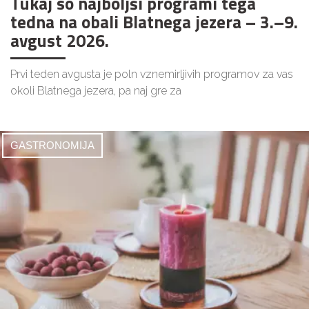
Tukaj so najboljši programi tega
tedna na obali Blatnega jezera – 3.–9.
avgust 2026.
Prvi teden avgusta je poln vznemirljivih programov za vas
okoli Blatnega jezera, pa naj gre za
GASTRONOMIJA