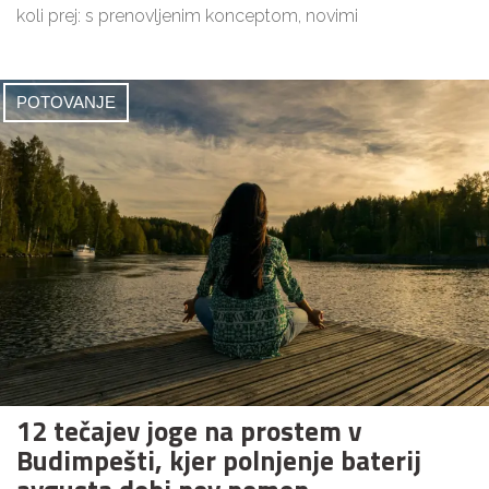
koli prej: s prenovljenim konceptom, novimi
POTOVANJE
12 tečajev joge na prostem v
Budimpešti, kjer polnjenje baterij