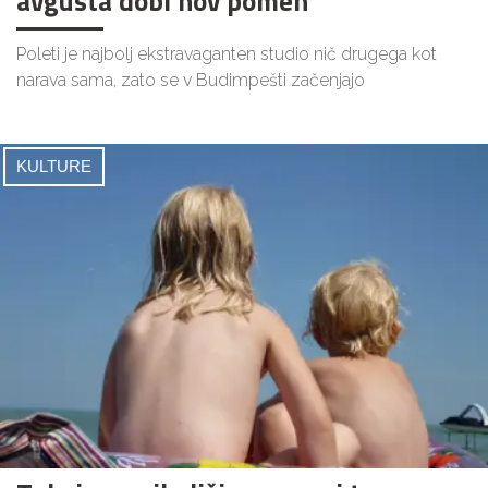
avgusta dobi nov pomen
Poleti je najbolj ekstravaganten studio nič drugega kot
narava sama, zato se v Budimpešti začenjajo
KULTURE