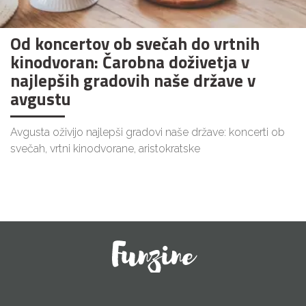
Od koncertov ob svečah do vrtnih
kinodvoran: Čarobna doživetja v
najlepših gradovih naše države v
avgustu
Avgusta oživijo najlepši gradovi naše države: koncerti ob
svečah, vrtni kinodvorane, aristokratske