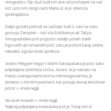
vinogradov. Kip služi tudi kot ena od postojank na več
kot 1400 km dolgi cesti Mária út, ki jo obkroža
sprehajališče.
Daljši gozdni pohodi se začnejo tudi iz vasi na robu
gorovja Zemplén – kot sta Erdőbénye ali Tállya.
Vinogradniške poti pogosto sledijo poteh starih
trgovskih ali romarskih poti, zato je pohod tukaj vedno
nekoliko zgodovinski sprehod.
Jezero Megyer-hegyi v bližini Sárospataka je prav tako
priljubljena izletniška točka. Jezero, ki je nastalo na
mestu starega kamnoloma mlinskega kamna, je
obdano s strmimi pečinami, kar ponuja skoraj eksotičen
prizor v vinski regiji.
Na dveh kolesih v vinski regiji
Najbolj priljubljena kolesarska pot je Tokaj-kör, ki