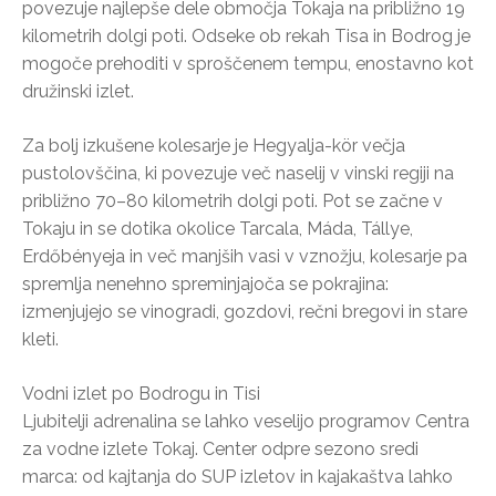
povezuje najlepše dele območja Tokaja na približno 19
kilometrih dolgi poti. Odseke ob rekah Tisa in Bodrog je
mogoče prehoditi v sproščenem tempu, enostavno kot
družinski izlet.
Za bolj izkušene kolesarje je Hegyalja-kör večja
pustolovščina, ki povezuje več naselij v vinski regiji na
približno 70–80 kilometrih dolgi poti. Pot se začne v
Tokaju in se dotika okolice Tarcala, Máda, Tállye,
Erdőbényeja in več manjših vasi v vznožju, kolesarje pa
spremlja nenehno spreminjajoča se pokrajina:
izmenjujejo se vinogradi, gozdovi, rečni bregovi in stare
kleti.
Vodni izlet po Bodrogu in Tisi
Ljubitelji adrenalina se lahko veselijo programov Centra
za vodne izlete Tokaj. Center odpre sezono sredi
marca: od kajtanja do SUP izletov in kajakaštva lahko