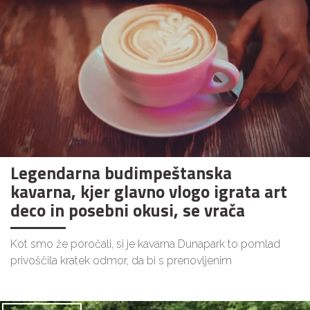
Legendarna budimpeštanska
kavarna, kjer glavno vlogo igrata art
deco in posebni okusi, se vrača
Kot smo že poročali, si je kavarna Dunapark to pomlad
privoščila kratek odmor, da bi s prenovljenim