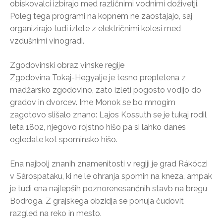
obiskovalci izbirajo med različnimi vodnimi doživetji.
Poleg tega programi na kopnem ne zaostajajo, saj
organizirajo tudi izlete z električnimi kolesi med
vzdušnimi vinogradi.
Zgodovinski obraz vinske regije
Zgodovina Tokaj-Hegyalje je tesno prepletena z
madžarsko zgodovino, zato izleti pogosto vodijo do
gradov in dvorcev. Ime Monok se bo mnogim
zagotovo slišalo znano: Lajos Kossuth se je tukaj rodil
leta 1802, njegovo rojstno hišo pa si lahko danes
ogledate kot spominsko hišo.
Ena najbolj znanih znamenitosti v regiji je grad Rákóczi
v Sárospataku, ki ne le ohranja spomin na kneza, ampak
je tudi ena najlepših poznorenesančnih stavb na bregu
Bodroga. Z grajskega obzidja se ponuja čudovit
razgled na reko in mesto.