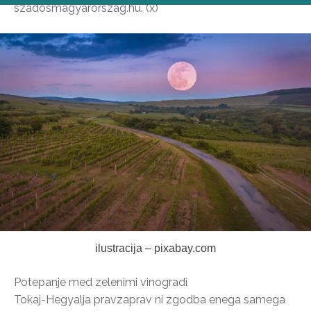
szádosmagyarország.hu. (x)
ilustracija – pixabay.com
Potepanje med zelenimi vinogradi
Tokaj-Hegyalja pravzaprav ni zgodba enega samega