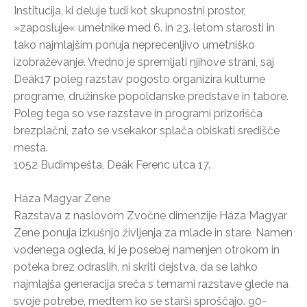
Institucija, ki deluje tudi kot skupnostni prostor,
»zaposluje« umetnike med 6. in 23. letom starosti in
tako najmlajšim ponuja neprecenljivo umetniško
izobraževanje. Vredno je spremljati njihove strani, saj
Deák17 poleg razstav pogosto organizira kulturne
programe, družinske popoldanske predstave in tabore.
Poleg tega so vse razstave in programi prizorišča
brezplačni, zato se vsekakor splača obiskati središče
mesta.
1052 Budimpešta, Deák Ferenc utca 17.
Háza Magyar Zene
Razstava z naslovom Zvočne dimenzije Háza Magyar
Zene ponuja izkušnjo življenja za mlade in stare. Namen
vodenega ogleda, ki je posebej namenjen otrokom in
poteka brez odraslih, ni skriti dejstva, da se lahko
najmlajša generacija sreča s temami razstave glede na
svoje potrebe, medtem ko se starši sproščajo. 90-