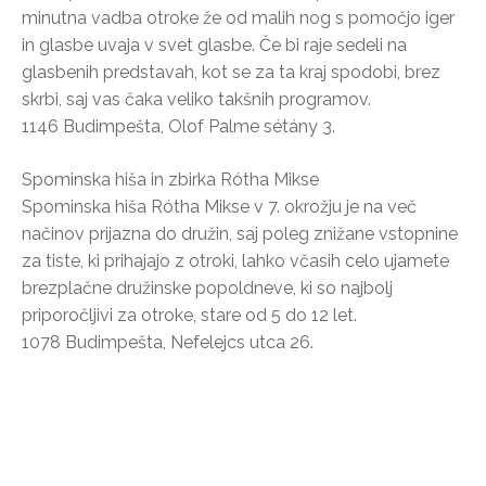
minutna vadba otroke že od malih nog s pomočjo iger
in glasbe uvaja v svet glasbe. Če bi raje sedeli na
glasbenih predstavah, kot se za ta kraj spodobi, brez
skrbi, saj vas čaka veliko takšnih programov.
1146 Budimpešta, Olof Palme sétány 3.
Spominska hiša in zbirka Rótha Mikse
Spominska hiša Rótha Mikse v 7. okrožju je na več
načinov prijazna do družin, saj poleg znižane vstopnine
za tiste, ki prihajajo z otroki, lahko včasih celo ujamete
brezplačne družinske popoldneve, ki so najbolj
priporočljivi za otroke, stare od 5 do 12 let.
1078 Budimpešta, Nefelejcs utca 26.