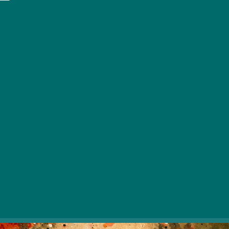
Tokrat smo zbrali kopico otrokom prijaznih muzejev, ki
obljubljajo odlične razstave in zabavno zabavo, kjer
nobenemu članu družine ne bo dolgčas.