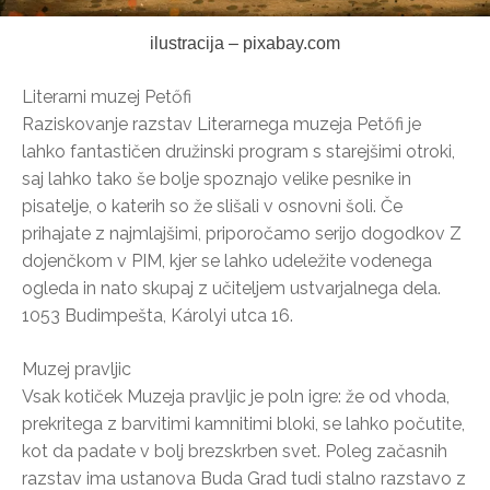
ilustracija – pixabay.com
Literarni muzej Petőfi
Raziskovanje razstav Literarnega muzeja Petőfi je
lahko fantastičen družinski program s starejšimi otroki,
saj lahko tako še bolje spoznajo velike pesnike in
pisatelje, o katerih so že slišali v osnovni šoli. Če
prihajate z najmlajšimi, priporočamo serijo dogodkov Z
dojenčkom v PIM, kjer se lahko udeležite vodenega
ogleda in nato skupaj z učiteljem ustvarjalnega dela.
1053 Budimpešta, Károlyi utca 16.
Muzej pravljic
Vsak kotiček Muzeja pravljic je poln igre: že od vhoda,
prekritega z barvitimi kamnitimi bloki, se lahko počutite,
kot da padate v bolj brezskrben svet. Poleg začasnih
razstav ima ustanova Buda Grad tudi stalno razstavo z