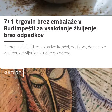
7+1 trgovin brez embalaže v
Budimpešti za vsakdanje življenje
brez odpadkov
Čeprav se je julij brez plastike končal, ne škodi, če v svoje
vsakdanje življenje vključite določene
KULTURE