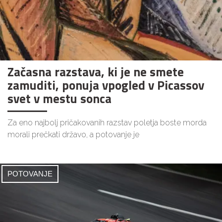
Začasna razstava, ki je ne smete
zamuditi, ponuja vpogled v Picassov
svet v mestu sonca
Za eno najbolj pričakovanih razstav poletja boste morda
morali prečkati državo, a potovanje je
POTOVANJE