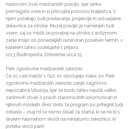
naslovom Svet madžarskih pravljic, kjer lahko
premagate ovire in si prisvojite polovico kraljestva. V
njem potekajo tudi predavanja, projekcije in ustvarjalne
delavnice za otroke. Muzej pravljic je namenjen tudi
vsem, saj so mislili še posebej na otroke z avtizmom:
zanje imajo ob ponedeljkih rezerviran poseben termin, v
katerem lahko sodelujete s prijavo.
1013 Budimpešta, Döbrentei utca 15.
Park zgodovine madžarskih železnic
Če so vaši malčki v fazi, ko obožujejo vlake, bo Park
zgodovine madžarskih železnic zanje zagotovo
nepozabna izkušnja, kjer se bodo lahko naučili veliko
zanimivih stvari o pravih staromodnih lokomotivah in
njihovih modelih. Brez skrbi, ta program bo pritegnil tudi
odrasle – vsaj mi še nismo slišali za starša, ki se ne bi s
širokim nasmehom skočil na miniaturno železnico, ki
poteka skozi park!