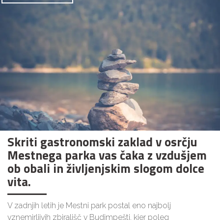
Skriti gastronomski zaklad v osrčju
Mestnega parka vas čaka z vzdušjem
ob obali in življenjskim slogom dolce
vita.
V zadnjih letih je Mestni park postal eno najbolj
vznemirljivih zbirališč v Budimpešti, kjer poleg