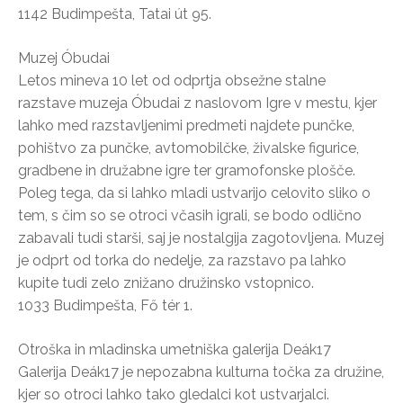
1142 Budimpešta, Tatai út 95.
Muzej Óbudai
Letos mineva 10 let od odprtja obsežne stalne
razstave muzeja Óbudai z naslovom Igre v mestu, kjer
lahko med razstavljenimi predmeti najdete punčke,
pohištvo za punčke, avtomobilčke, živalske figurice,
gradbene in družabne igre ter gramofonske plošče.
Poleg tega, da si lahko mladi ustvarijo celovito sliko o
tem, s čim so se otroci včasih igrali, se bodo odlično
zabavali tudi starši, saj je nostalgija zagotovljena. Muzej
je odprt od torka do nedelje, za razstavo pa lahko
kupite tudi zelo znižano družinsko vstopnico.
1033 Budimpešta, Fő tér 1.
Otroška in mladinska umetniška galerija Deák17
Galerija Deák17 je nepozabna kulturna točka za družine,
kjer so otroci lahko tako gledalci kot ustvarjalci.