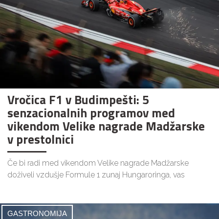
Vročica F1 v Budimpešti: 5
senzacionalnih programov med
vikendom Velike nagrade Madžarske
v prestolnici
Če bi radi med vikendom Velike nagrade Madžarske
doživeli vzdušje Formule 1 zunaj Hungaroringa, vas
GASTRONOMIJA