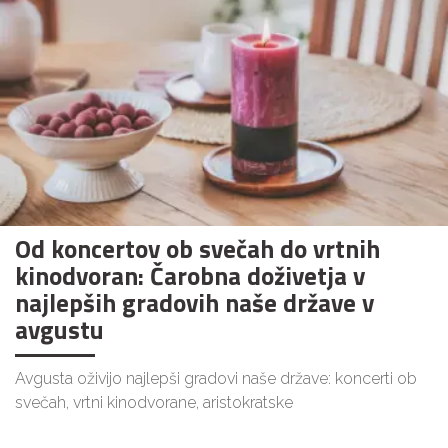
Od koncertov ob svečah do vrtnih
kinodvoran: Čarobna doživetja v
najlepših gradovih naše države v
avgustu
Avgusta oživijo najlepši gradovi naše države: koncerti ob
svečah, vrtni kinodvorane, aristokratske