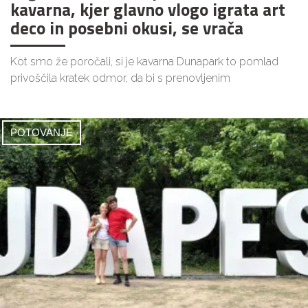
kavarna, kjer glavno vlogo igrata art
deco in posebni okusi, se vrača
Kot smo že poročali, si je kavarna Dunapark to pomlad
privoščila kratek odmor, da bi s prenovljenim
POTOVANJE