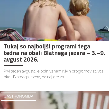
Tukaj so najboljši programi tega
tedna na obali Blatnega jezera – 3.–9.
avgust 2026.
Prvi teden avgusta je poln vznemirljivih programov za vas
okoli Blatnega jezera, pa naj gre za
GASTRONOMIJA