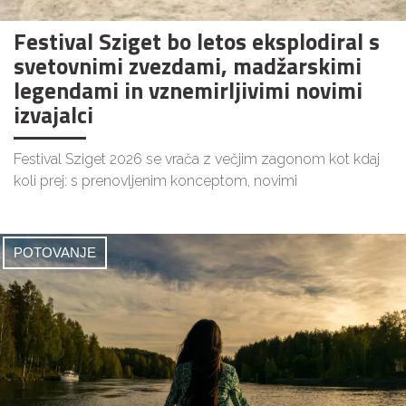
Festival Sziget bo letos eksplodiral s
svetovnimi zvezdami, madžarskimi
legendami in vznemirljivimi novimi
izvajalci
Festival Sziget 2026 se vrača z večjim zagonom kot kdaj
koli prej: s prenovljenim konceptom, novimi
POTOVANJE