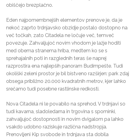
obiščejo brezplačno.
Eden najpomembnejših elementov prenove je, da je
nekoč zaprto trdnjavsko obzidje postalo dostopno na
več točkah, zato Citadela ne ločuje več, temveč
povezuje. Zahvaljujoč novim vhodom je lažje hoditi
med obema stranema hriba, medtem ko se s
sprehajalnih poti in razglednih teras še naprej
razprostira ena najlepših panoram Budimpešte. Tudi
okoliški zeleni prostor je bil bistveno razširjen: park zdaj
obsega približno 20.000 kvadratnih metrov, kjer lahko
srečamo tudi posebne rastlinske redkosti.
Nova Citadela ni le povabilo na sprehod. V trdnjavi so
tudi kavarna, sladoledarna in trgovina s spominki,
zahvaljujoč dostopnosti in novim dvigalom pa lahko
vsakdo udobno raziskuje različna nadstropja.
Prenovljeni Kip svobode in trdnjava sta dobila