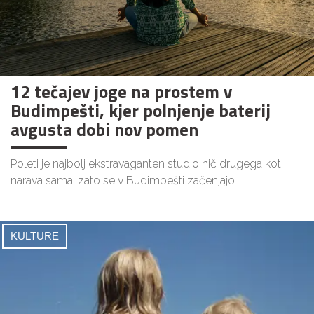
12 tečajev joge na prostem v
Budimpešti, kjer polnjenje baterij
avgusta dobi nov pomen
Poleti je najbolj ekstravaganten studio nič drugega kot
narava sama, zato se v Budimpešti začenjajo
KULTURE