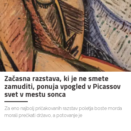
Začasna razstava, ki je ne smete
zamuditi, ponuja vpogled v Picassov
svet v mestu sonca
Za eno najbolj pričakovanih razstav poletja boste morda
morali prečkati državo, a potovanje je