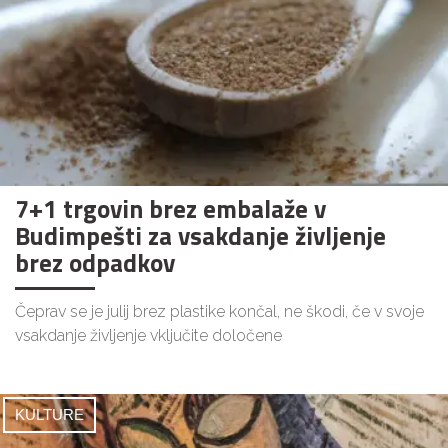
7+1 trgovin brez embalaže v
Budimpešti za vsakdanje življenje
brez odpadkov
Čeprav se je julij brez plastike končal, ne škodi, če v svoje
vsakdanje življenje vključite določene
KULTURE