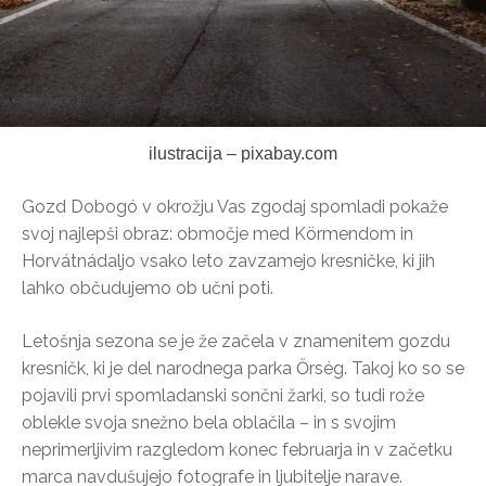
ilustracija – pixabay.com
Gozd Dobogó v okrožju Vas zgodaj spomladi pokaže
svoj najlepši obraz: območje med Körmendom in
Horvátnádaljo vsako leto zavzamejo kresničke, ki jih
lahko občudujemo ob učni poti.
Letošnja sezona se je že začela v znamenitem gozdu
kresničk, ki je del narodnega parka Őrség. Takoj ko so se
pojavili prvi spomladanski sončni žarki, so tudi rože
oblekle svoja snežno bela oblačila – in s svojim
neprimerljivim razgledom konec februarja in v začetku
marca navdušujejo fotografe in ljubitelje narave.