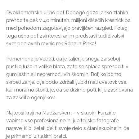
Dvokilometrsko učno pot Dobogó gozd lahko zlahka
prehodite peš v 40 minutah, milijoni dišečih kresničk pa
med pohodom zagotavljajo pravljičen razgled. Poleg
tega učna pot zainteresiranim predstavi tudi živalski
svet poplavnih ravnic rek Rába in Pinka!
Pomembno je vedeti, da je taljenje snega za seboj
pustilo luže in veliko blata, zato se splača sprehoditi v
gumijastih ali nepremočljivih škornjih. Bolj ko bomo
skrbeli zanje, dlje bodo zdržali ljubki mali cvetovi: vse,
kar moramo storiti, je, da se držimo poti, ki je zasnovana
za zaščito ogenjčkov.
Najlepši kraji na Madžarskem – v skupini Funzine
vabimo vse profesionalne in ljubiteljske fotografe
narave, ki bi želeli deliti svoje delo s člani skupine in, če
je primerno, z našimi bralci.