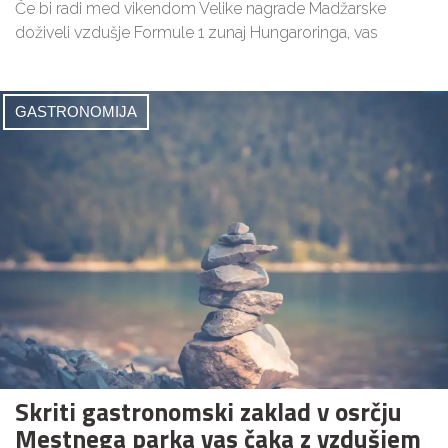
Če bi radi med vikendom Velike nagrade Madžarske
doživeli vzdušje Formule 1 zunaj Hungaroringa, vas
GASTRONOMIJA
Skriti gastronomski zaklad v osrčju
Mestnega parka vas čaka z vzdušjem