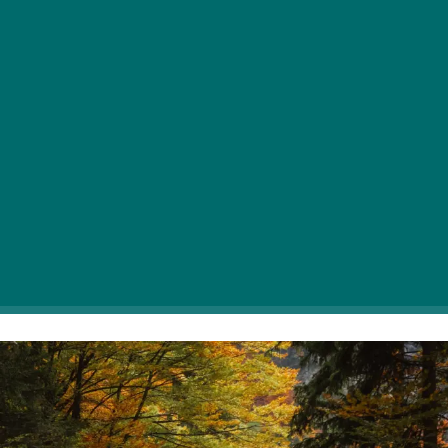
Pohodnike na zahodnih vratih naše države čaka
spomladanska senzacija: najbolj priljubljeno polje
kresničk v Őrségu je v polnem razcvetu!