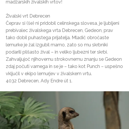
madžarskih živalskih vrtov!
Živalski vrt Debrecen
Čeprav si (še) ni pridobil celinskega slovesa, je ljubljeni
prebivalec živalskega vrta Debrecen, Gedeon, prav
tako dobil puhastega prijatelja. Mladič obročaste
lemurke je žal izgubil mamo, zato so mu skrbniki
podarili plišasto žival – in veliko ljubezni ter skrbi.
Zahvaljujoč njihovemu strokovnemu znanju se Gedeon
zdaj počuti varnega in se je – tako kot Punch – uspešno
vključil v ekipo lemurjev v živalskem vrtu.
4032 Debrecen, Ady Endre út 1.