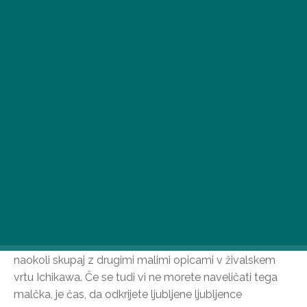
Pred kratkim je svetovni splet osvojil prikupen majhen
kosmatinec: Punch, osiroteli makak, ki se sprehaja s
plišasto živaljo, je v hipu ukradel srca milijonov po vsem
svetu. Čeprav njegov začetek v življenju še zdaleč ni bil
lahek, ima zgodba srečen konec – Punch končno teče
naokoli skupaj z drugimi malimi opicami v živalskem
vrtu Ichikawa. Če se tudi vi ne morete naveličati tega
malčka, je čas, da odkrijete ljubljene ljubljence