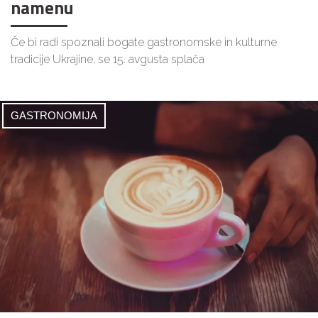
namenu
Če bi radi spoznali bogate gastronomske in kulturne
tradicije Ukrajine, se 15. avgusta splača
GASTRONOMIJA