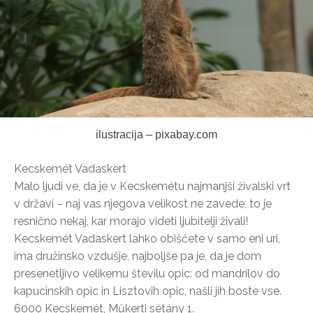
ilustracija – pixabay.com
Kecskemét Vadaskert
Malo ljudi ve, da je v Kecskemétu najmanjši živalski vrt
v državi – naj vas njegova velikost ne zavede, to je
resnično nekaj, kar morajo videti ljubitelji živali!
Kecskemét Vadaskert lahko obiščete v samo eni uri,
ima družinsko vzdušje, najboljše pa je, da je dom
presenetljivo velikemu številu opic: od mandrilov do
kapucinskih opic in Lisztovih opic, našli jih boste vse.
6000 Kecskemét, Műkerti sétány 1.