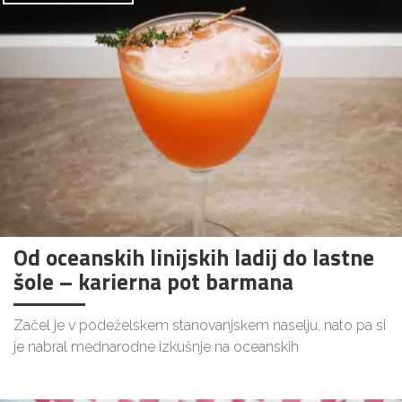
Od oceanskih linijskih ladij do lastne
šole – karierna pot barmana
Začel je v podeželskem stanovanjskem naselju, nato pa si
je nabral mednarodne izkušnje na oceanskih