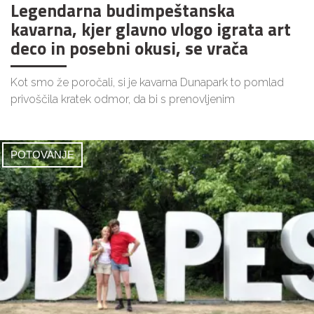
Legendarna budimpeštanska
kavarna, kjer glavno vlogo igrata art
deco in posebni okusi, se vrača
Kot smo že poročali, si je kavarna Dunapark to pomlad
privoščila kratek odmor, da bi s prenovljenim
POTOVANJE