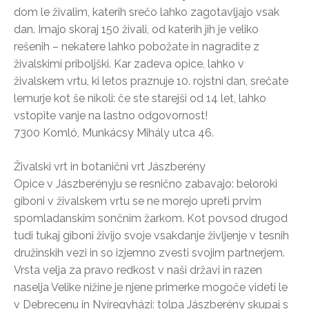
dom le živalim, katerih srečo lahko zagotavljajo vsak
dan. Imajo skoraj 150 živali, od katerih jih je veliko
rešenih – nekatere lahko pobožate in nagradite z
živalskimi priboljški. Kar zadeva opice, lahko v
živalskem vrtu, ki letos praznuje 10. rojstni dan, srečate
lemurje kot še nikoli: če ste starejši od 14 let, lahko
vstopite vanje na lastno odgovornost!
7300 Komló, Munkácsy Mihály utca 46.
Živalski vrt in botanični vrt Jászberény
Opice v Jászberényju se resnično zabavajo: beloroki
giboni v živalskem vrtu se ne morejo upreti prvim
spomladanskim sončnim žarkom. Kot povsod drugod
tudi tukaj giboni živijo svoje vsakdanje življenje v tesnih
družinskih vezi in so izjemno zvesti svojim partnerjem.
Vrsta velja za pravo redkost v naši državi in razen
naselja Velike nižine je njene primerke mogoče videti le
v Debrecenu in Nyíregyházi: tolpa Jászberény skupaj s