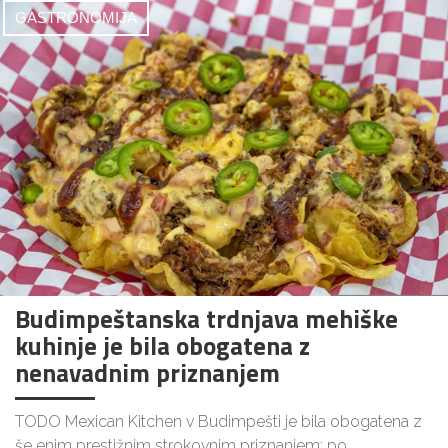
GASTRONOMIJA
Budimpeštanska trdnjava mehiške
kuhinje je bila obogatena z
nenavadnim priznanjem
TODO Mexican Kitchen v Budimpešti je bila obogatena z
še enim prestižnim strokovnim priznanjem: po