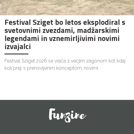
Festival Sziget bo letos eksplodiral s
svetovnimi zvezdami, madžarskimi
legendami in vznemirljivimi novimi
izvajalci
Festival Sziget 2026 se vrača z večjim zagonom kot kdaj
koli prej: s prenovljenim konceptom, novimi