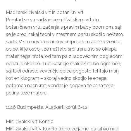
Madžarski živalski vrt in botanični vrt
Pomlad se v madžarskem živalskem vrtu in
botaničnem vrtu začenja s pravim baby boomom, saj
se je pred nekaj tedni v mestnem parku skotilo nešteto
sadik. Vrsto novorojenčkov krepi tudi mladič veveričje
opice, ki je osvojil že nešteto src: trenutno se oklepa
materinega hrbta, od tam pa z radovednim pogledom
opazuje okolico. Tudi kasneje malček ne bo ogromen,
saj tudi odrasle veveričje opice pogosto tehtajo manj
kot en kilogram – skoraj vedno skotijo le enega
potomca naenkrat, vendar je njegova telesna teža
petina teže matere.
1146 Budimpešta, Állatkerti körút 6-12.
Mini živalski vrt Komló
Mini živalski vrt v Komló trdno verjame, da lahko nudi