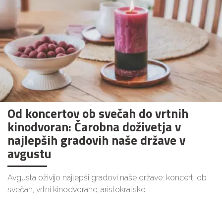
Od koncertov ob svečah do vrtnih
kinodvoran: Čarobna doživetja v
najlepših gradovih naše države v
avgustu
Avgusta oživijo najlepši gradovi naše države: koncerti ob
svečah, vrtni kinodvorane, aristokratske