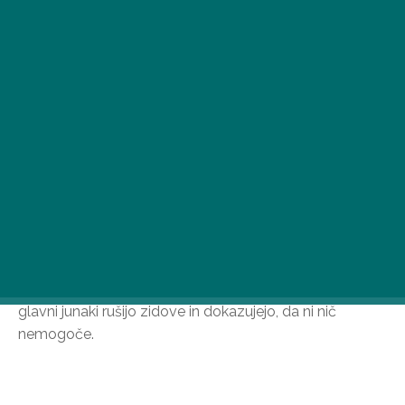
V čast mednarodnega dneva žena smo zbrali
navdihujoče zgodbe – resnične ali izmišljene – v katerih
glavni junaki rušijo zidove in dokazujejo, da ni nič
nemogoče.