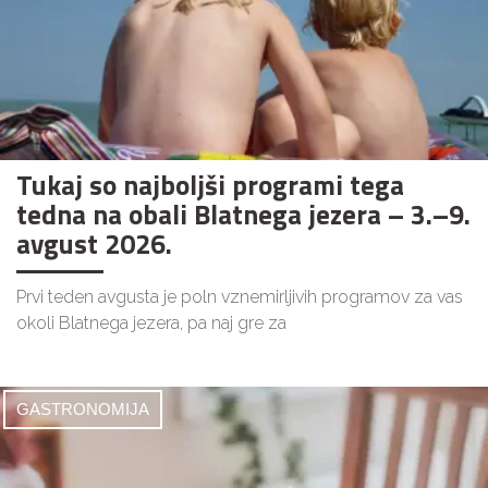
Tukaj so najboljši programi tega
tedna na obali Blatnega jezera – 3.–9.
avgust 2026.
Prvi teden avgusta je poln vznemirljivih programov za vas
okoli Blatnega jezera, pa naj gre za
GASTRONOMIJA