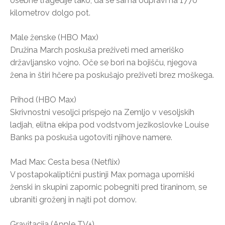
osebne tragedije tako, da se sama odpravi na 1770
kilometrov dolgo pot.
Male ženske (HBO Max)
Družina March poskuša preživeti med ameriško
državljansko vojno. Oče se bori na bojišču, njegova
žena in štiri hčere pa poskušajo preživeti brez moškega.
Prihod (HBO Max)
Skrivnostni vesoljci prispejo na Zemljo v vesoljskih
ladjah, elitna ekipa pod vodstvom jezikoslovke Louise
Banks pa poskuša ugotoviti njihove namere.
Mad Max: Cesta besa (Netflix)
V postapokaliptični pustinji Max pomaga uporniški
ženski in skupini zapornic pobegniti pred tiraninom, se
ubraniti groženj in najti pot domov.
Gravitacija (Apple TV+)