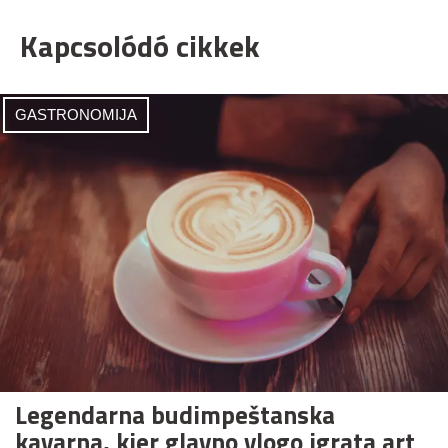
Kapcsolódó cikkek
GASTRONOMIJA
Legendarna budimpeštanska
kavarna, kjer glavno vlogo igrata art