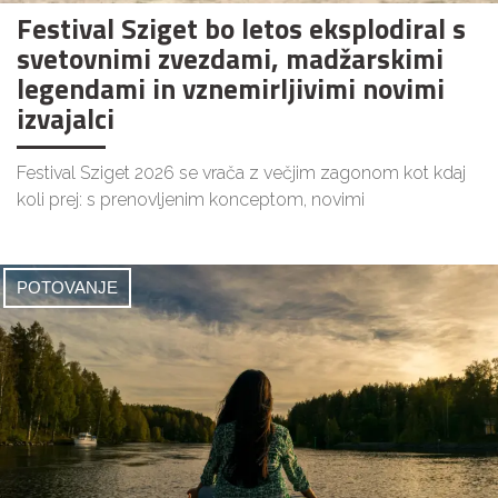
Festival Sziget bo letos eksplodiral s
svetovnimi zvezdami, madžarskimi
legendami in vznemirljivimi novimi
izvajalci
Festival Sziget 2026 se vrača z večjim zagonom kot kdaj
koli prej: s prenovljenim konceptom, novimi
POTOVANJE