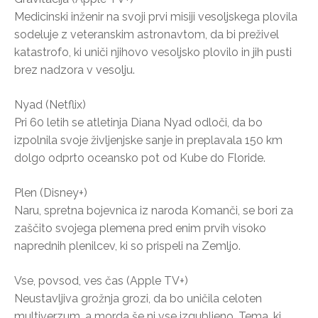
Medicinski inženir na svoji prvi misiji vesoljskega plovila
sodeluje z veteranskim astronavtom, da bi preživel
katastrofo, ki uniči njihovo vesoljsko plovilo in jih pusti
brez nadzora v vesolju.
Nyad (Netflix)
Pri 60 letih se atletinja Diana Nyad odloči, da bo
izpolnila svoje življenjske sanje in preplavala 150 km
dolgo odprto oceansko pot od Kube do Floride.
Plen (Disney+)
Naru, spretna bojevnica iz naroda Komanči, se bori za
zaščito svojega plemena pred enim prvih visoko
naprednih plenilcev, ki so prispeli na Zemljo.
Vse, povsod, ves čas (Apple TV+)
Neustavljiva grožnja grozi, da bo uničila celoten
multiverzum, a morda še ni vse izgubljeno. Tema, ki