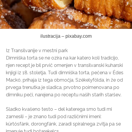
ilustracija – pixabay.com
Iz Transilvanije v mestni park
Dimniška torta se ne ozira na kar katero koli tradicijo,
njen recept je bil prvič omenjen v transilvanski kuharski
knjigi iz 18. stoletja. Tudi dimniška torta, pečena v Édes
Mackó, prihaja iz tega območja, Székelyfölda, in že od
prvega trenutka je sladica, prvotno poimenovana po
dimniku peči, narejena po receptu naših starih staršev.
Sladko kvašeno testo – del katerega smo tudi mi
zamesili – je znano tudi pod različnimi imeni:
kürtősfánk, dorongfánk, zaradi spiralnega zvitja pa se
imenuje tudi botarekelcs.