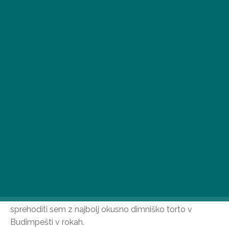
Zdaj, ko se eden največjih javnih parkov v prestolnici,
Mestni park, počasi, a vztrajno prebuja iz zimskega
spanca, se splača eno popoldne ali konec tedna
sprehoditi sem z najbolj okusno dimniško torto v
Budimpešti v rokah.