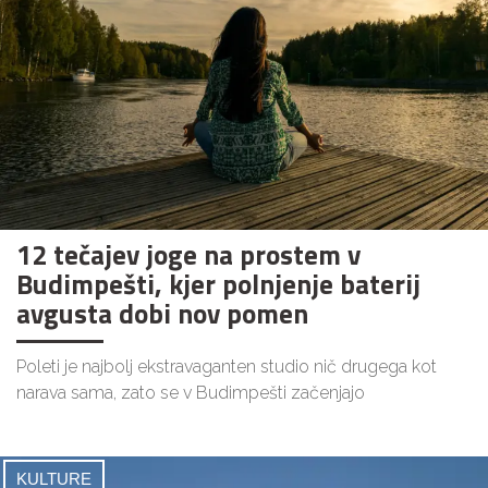
12 tečajev joge na prostem v
Budimpešti, kjer polnjenje baterij
avgusta dobi nov pomen
Poleti je najbolj ekstravaganten studio nič drugega kot
narava sama, zato se v Budimpešti začenjajo
KULTURE