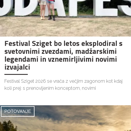
Festival Sziget bo letos eksplodiral s
svetovnimi zvezdami, madžarskimi
legendami in vznemirljivimi novimi
izvajalci
Festival Sziget 2026 se vrača z večjim zagonom kot kdaj
koli prej: s prenovljenim konceptom, novimi
POTOVANJE