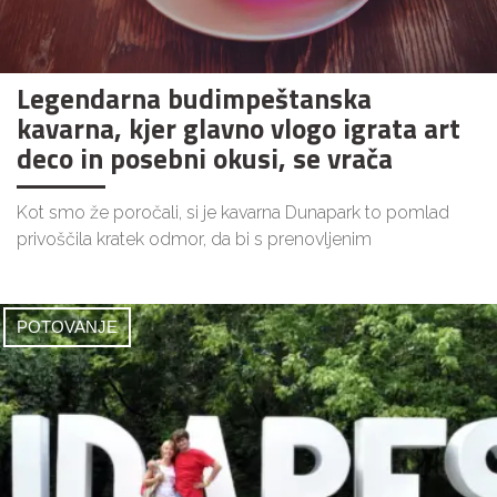
Legendarna budimpeštanska
kavarna, kjer glavno vlogo igrata art
deco in posebni okusi, se vrača
Kot smo že poročali, si je kavarna Dunapark to pomlad
privoščila kratek odmor, da bi s prenovljenim
POTOVANJE