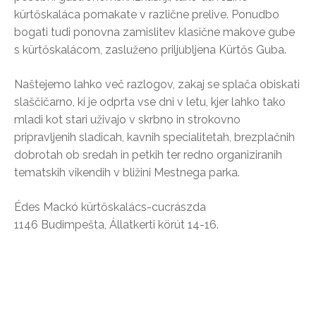
kürtőskaláca pomakate v različne prelive. Ponudbo
bogati tudi ponovna zamislitev klasične makove gube
s kürtőskalácom, zasluženo priljubljena Kürtős Guba.
Naštejemo lahko več razlogov, zakaj se splača obiskati
slaščičarno, ki je odprta vse dni v letu, kjer lahko tako
mladi kot stari uživajo v skrbno in strokovno
pripravljenih sladicah, kavnih specialitetah, brezplačnih
dobrotah ob sredah in petkih ter redno organiziranih
tematskih vikendih v bližini Mestnega parka.
Édes Mackó kürtőskalács-cucrászda
1146 Budimpešta, Állatkerti körút 14-16.