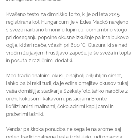
Kvašeno testo za dimniško torto, ki je od leta 2015
registrirana kot Hungaricum, je v Édes Mackó narejeno
s sveže naribano limonino lupinico, pomembno vlogo
pri doseganju popolne okusne izkušnje pa ima bukovo
oglje, ki žari rdeče, včasih pri 800 °C. Glazura, ki se nad
vročim žerjavjem hrustljavo zapeče, je še sveža in topla
in posuta z različnimi dodatki.
Med tradicionalnimi okusi je najbolj priljubljen cimet,
lahko pa bi rekli tudi, da je edina omejitev okusov tukaj
vaša domišljija: sladkarije Székelyföld lahko naročite z
orehi, kokosom, kakavom, pistacijami Bronte,
liofiliziranimi malinami, čokoladnimi kapljicami in
praženimi lešniki.
Vendar pa široka ponudba ne sega le na arome, saj
poleg tradicionalnega testa izdelujejo tudi posebna