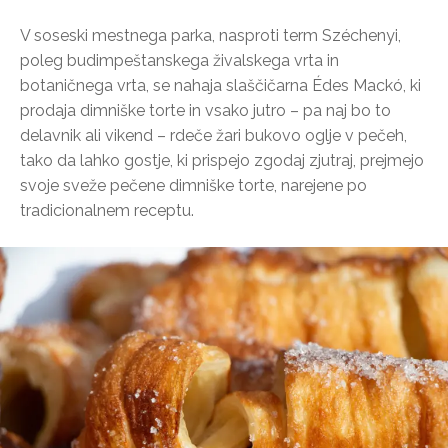
V soseski mestnega parka, nasproti term Széchenyi,
poleg budimpeštanskega živalskega vrta in
botaničnega vrta, se nahaja slaščičarna Édes Mackó, ki
prodaja dimniške torte in vsako jutro – pa naj bo to
delavnik ali vikend – rdeče žari bukovo oglje v pečeh,
tako da lahko gostje, ki prispejo zgodaj zjutraj, prejmejo
svoje sveže pečene dimniške torte, narejene po
tradicionalnem receptu.