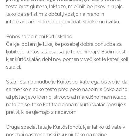
testa brez glutena, laktoze, mlečnih beljakovin in jajc,
tako da se tistim z občutljivostjo na hrano in
intolerancami ni treba odpovedati sladkemu užitku.
Ponovno polnjeni kürtőskalác
Če kje, potem je tukaj še posebej dobra ponudba za
ljubitelje kürtőskalácsa, saj je to edini kraj v Budimpešti,
kjer kürtőskalác dobi nov pomen v več kot le kateri koli
sladici.
Stalni član ponudbe je Kürtősbo, katerega bistvo je, da
se mehko sladko testo pred peko napolni s čokoladno
ali pistacijevo kremo, slivovo ali marelično marmelado,
nato pa se, tako kot tradicionalni kürtőskalác, posuje s
prelivi, ki se ujemajo z nadevom.
Druga specialiteta je Kürtősfondü, kjer lahko uživate v
posebni gastronomski izkušnji, tako da rezine