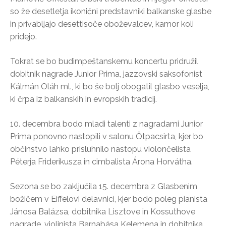
so že desetletja ikonični predstavniki balkanske glasbe
in privabljajo desettisoče oboževalcev, kamor koli
pridejo.
Tokrat se bo budimpeštanskemu koncertu pridružil
dobitnik nagrade Junior Prima, jazzovski saksofonist
Kálmán Oláh ml., ki bo še bolj obogatil glasbo veselja,
ki črpa iz balkanskih in evropskih tradicij.
10. decembra bodo mladi talenti z nagradami Junior
Prima ponovno nastopili v salonu Ötpacsirta, kjer bo
občinstvo lahko prisluhnilo nastopu violončelista
Péterja Friderikusza in cimbalista Árona Horvátha.
Sezona se bo zaključila 15. decembra z Glasbenim
božičem v Eiffelovi delavnici, kjer bodo poleg pianista
Jánosa Balázsa, dobitnika Lisztove in Kossuthove
nagrade, violinista Barnabása Kelemena in dobitnika