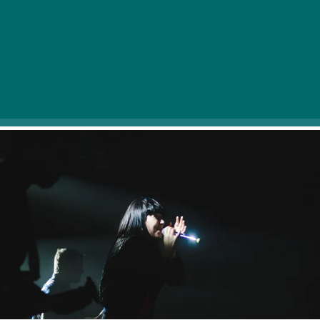
poleg čeških glasbenih klasik na koncertu z naslovom
“Čarobne melodije Bohemije” zaživela ena najbolj
posebnih osebnosti češke glasbe 20. stoletja – bodo
do decembra na različnih prizoriščih in programih
nastopali izjemni domači in mednarodni glasbeni
talenti, manjka pa tudi praznični koncert ob koncu leta.