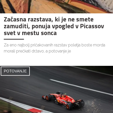
Začasna razstava, ki je ne smete
zamuditi, ponuja vpogled v Picassov
svet v mestu sonca
Za eno najbolj pričakovanih razstav poletja boste morda
morali prečkati državo, a potovanje je
POTOVANJE