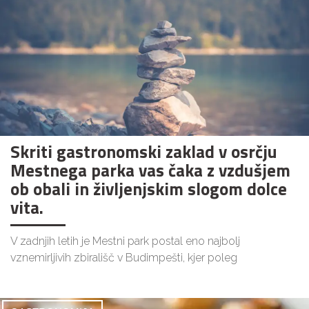
Skriti gastronomski zaklad v osrčju
Mestnega parka vas čaka z vzdušjem
ob obali in življenjskim slogom dolce
vita.
V zadnjih letih je Mestni park postal eno najbolj
vznemirljivih zbirališč v Budimpešti, kjer poleg