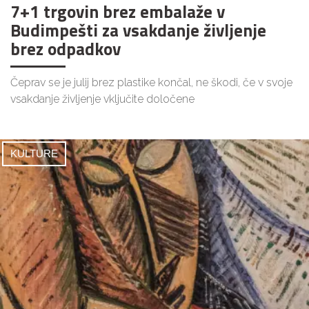
7+1 trgovin brez embalaže v
Budimpešti za vsakdanje življenje
brez odpadkov
Čeprav se je julij brez plastike končal, ne škodi, če v svoje
vsakdanje življenje vključite določene
KULTURE