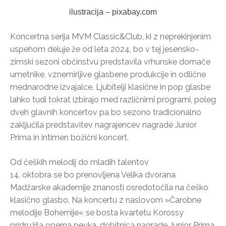
ilustracija – pixabay.com
Koncertna serija MVM Classic&Club, ki z neprekinjenim
uspehom deluje že od leta 2024, bo v tej jesensko-
zimski sezoni občinstvu predstavila vrhunske domače
umetnike, vznemirljive glasbene produkcije in odlične
mednarodne izvajalce. Ljubitelji klasične in pop glasbe
lahko tudi tokrat izbirajo med različnimi programi, poleg
dveh glavnih koncertov pa bo sezono tradicionalno
zaključila predstavitev nagrajencev nagrade Junior
Prima in intimen božični koncert.
Od čeških melodij do mladih talentov
14. oktobra se bo prenovljena Velika dvorana
Madžarske akademije znanosti osredotočila na češko
klasično glasbo. Na koncertu z naslovom »Čarobne
melodije Bohemije« se bosta kvartetu Korossy
pridružila operna pevka, dobitnica nagrade Junior Prima,