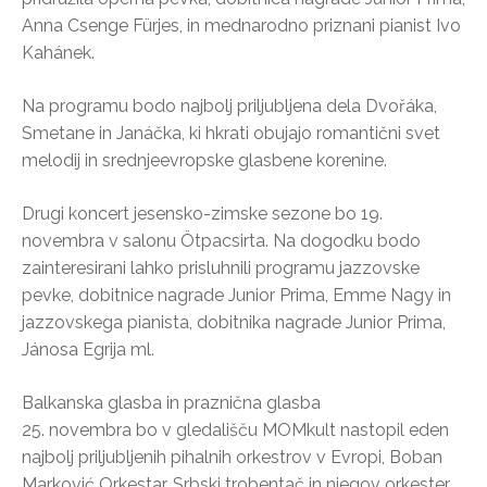
Anna Csenge Fürjes, in mednarodno priznani pianist Ivo
Kahánek.
Na programu bodo najbolj priljubljena dela Dvořáka,
Smetane in Janáčka, ki hkrati obujajo romantični svet
melodij in srednjeevropske glasbene korenine.
Drugi koncert jesensko-zimske sezone bo 19.
novembra v salonu Ötpacsirta. Na dogodku bodo
zainteresirani lahko prisluhnili programu jazzovske
pevke, dobitnice nagrade Junior Prima, Emme Nagy in
jazzovskega pianista, dobitnika nagrade Junior Prima,
Jánosa Egrija ml.
Balkanska glasba in praznična glasba
25. novembra bo v gledališču MOMkult nastopil eden
najbolj priljubljenih pihalnih orkestrov v Evropi, Boban
Marković Orkestar. Srbski trobentač in njegov orkester