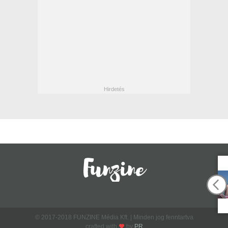
© 2017-2018 FUNZINE Média Kft. | Minden jog fenntartva
crafted with
by
PR