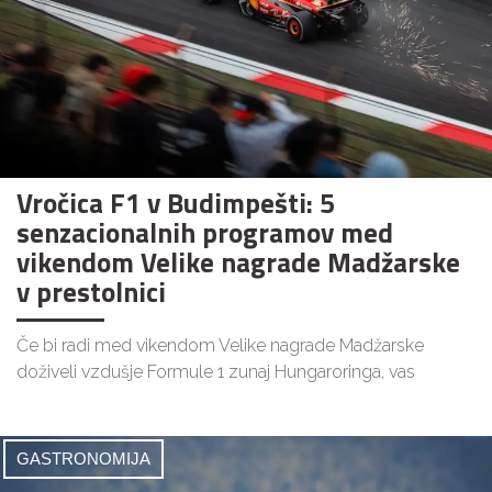
Vročica F1 v Budimpešti: 5
senzacionalnih programov med
vikendom Velike nagrade Madžarske
v prestolnici
Če bi radi med vikendom Velike nagrade Madžarske
doživeli vzdušje Formule 1 zunaj Hungaroringa, vas
GASTRONOMIJA