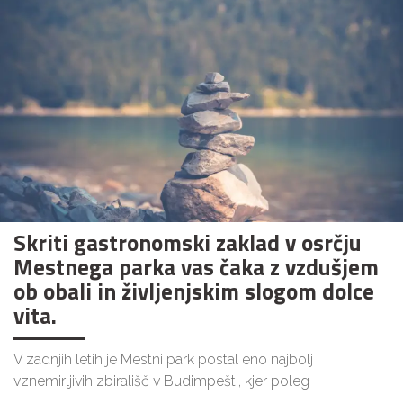
Skriti gastronomski zaklad v osrčju
Mestnega parka vas čaka z vzdušjem
ob obali in življenjskim slogom dolce
vita.
V zadnjih letih je Mestni park postal eno najbolj
vznemirljivih zbirališč v Budimpešti, kjer poleg