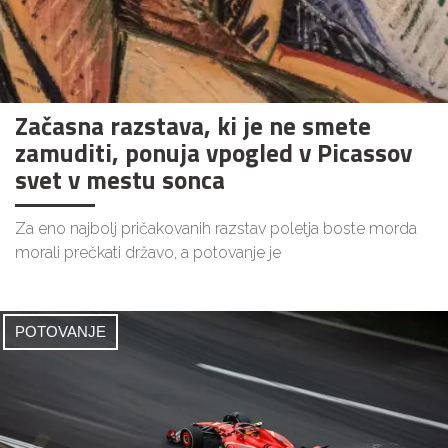
Začasna razstava, ki je ne smete
zamuditi, ponuja vpogled v Picassov
svet v mestu sonca
Za eno najbolj pričakovanih razstav poletja boste morda
morali prečkati državo, a potovanje je
POTOVANJE