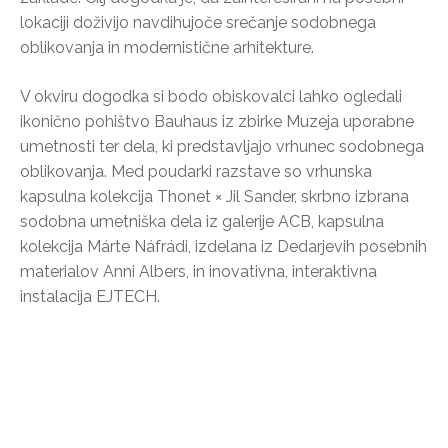
lokaciji doživijo navdihujoče srečanje sodobnega
oblikovanja in modernistične arhitekture.
V okviru dogodka si bodo obiskovalci lahko ogledali
ikonično pohištvo Bauhaus iz zbirke Muzeja uporabne
umetnosti ter dela, ki predstavljajo vrhunec sodobnega
oblikovanja. Med poudarki razstave so vrhunska
kapsulna kolekcija Thonet × Jil Sander, skrbno izbrana
sodobna umetniška dela iz galerije ACB, kapsulna
kolekcija Márte Náfrádi, izdelana iz Dedarjevih posebnih
materialov Anni Albers, in inovativna, interaktivna
instalacija EJTECH.