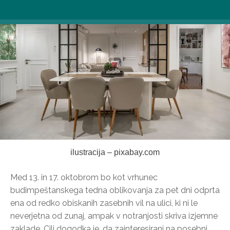
ilustracija – pixabay.com
Med 13. in 17. oktobrom bo kot vrhunec
budimpeštanskega tedna oblikovanja za pet dni odprta
ena od redko obiskanih zasebnih vil na ulici, ki ni le
neverjetna od zunaj, ampak v notranjosti skriva izjemne
zaklade. Cilj dogodka je, da zainteresirani na posebni