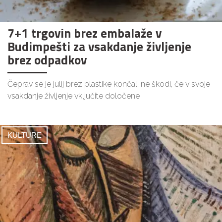
7+1 trgovin brez embalaže v
Budimpešti za vsakdanje življenje
brez odpadkov
Čeprav se je julij brez plastike končal, ne škodi, če v svoje
vsakdanje življenje vključite določene
KULTURE