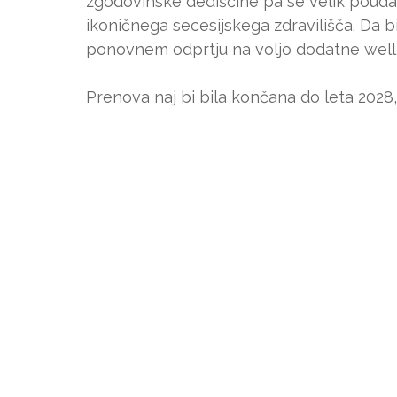
zgodovinske dediščine pa se velik pouda
ikoničnega secesijskega zdravilišča. Da bi
ponovnem odprtju na voljo dodatne wellne
Prenova naj bi bila končana do leta 2028,