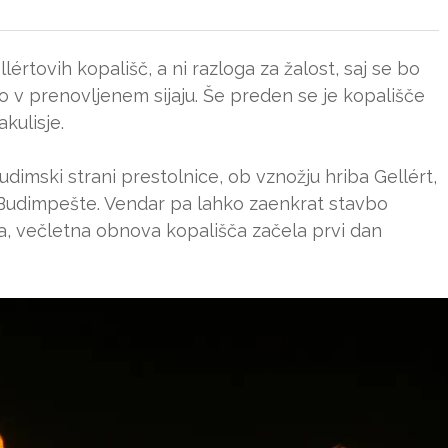
értovih kopališč, a ni razloga za žalost, saj se bo
 v prenovljenem sijaju. Še preden se je kopališče
kulisje.
dimski strani prestolnice, ob vznožju hriba Gellért,
 Budimpešte. Vendar pa lahko zaenkrat stavbo
a, večletna obnova kopališča začela prvi dan