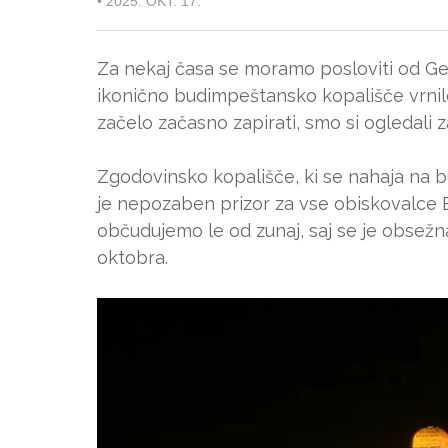
•
2025. OKT. 17.
Za nekaj časa se moramo posloviti od Gell
ikonično budimpeštansko kopališče vrnilo
začelo začasno zapirati, smo si ogledali za
Zgodovinsko kopališče, ki se nahaja na bu
je nepozaben prizor za vse obiskovalce
občudujemo le od zunaj, saj se je obsežn
oktobra.