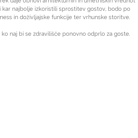
rek daje obnovi arhitekturnih in umetniških vrednot
 kar najbolje izkoristili sprostitev gostov, bodo po
ss in doživljajske funkcije ter vrhunske storitve.
 ko naj bi se zdravilišče ponovno odprlo za goste.