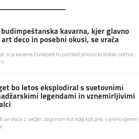
budimpeštanska kavarna, kjer glavno
 art deco in posebni okusi, se vrača
i, si je kavarna Dunapark to pomlad privoščila kratek odmor,
im
get bo letos eksplodiral s svetovnimi
adžarskimi legendami in vznemirljivimi
alci
26 se vrača z večjim zagonom kot kdaj koli prej: s prenovljenim
i