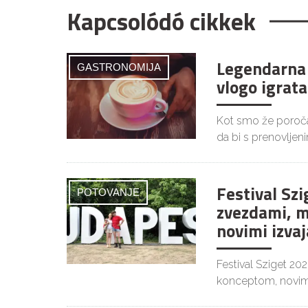
Kapcsolódó cikkek
Legendarna 
GASTRONOMIJA
vlogo igrata
Kot smo že poročal
da bi s prenovljen
Festival Szi
POTOVANJE
zvezdami, m
novimi izvaj
Festival Sziget 20
konceptom, novim