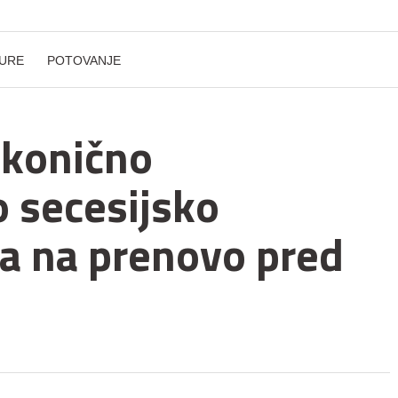
URE
POTOVANJE
ikonično
 secesijsko
ka na prenovo pred