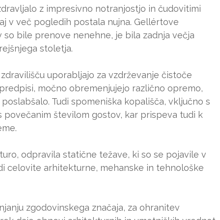
ravljalo z impresivno notranjostjo in čudovitimi
daj v več pogledih postala nujna. Gellértove
v so bile prenove nenehne, je bila zadnja večja
jšnjega stoletja.
 zdravilišču uporabljajo za vzdrževanje čistoče
 predpisi, močno obremenjujejo različno opremo,
 poslabšalo. Tudi spomeniška kopališča, vključno s
 s povečanim številom gostov, kar prispeva tudi k
reme.
uro, odpravila statične težave, ki so se pojavile v
udi celovite arhitekturne, mehanske in tehnološke
janju zgodovinskega značaja, za ohranitev