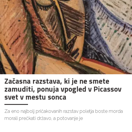
Začasna razstava, ki je ne smete
zamuditi, ponuja vpogled v Picassov
svet v mestu sonca
Za eno najbolj pričakovanih razstav poletja boste morda
morali prečkati državo, a potovanje je