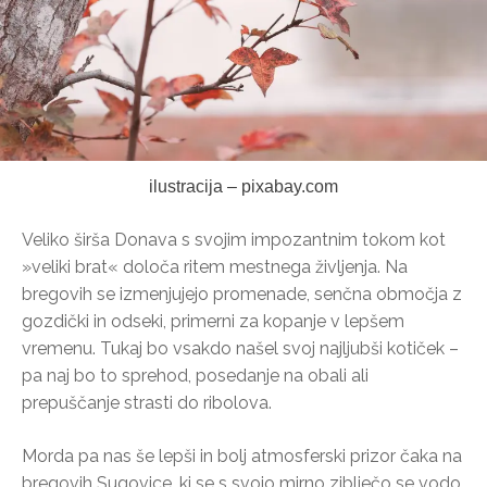
ilustracija – pixabay.com
Veliko širša Donava s svojim impozantnim tokom kot
»veliki brat« določa ritem mestnega življenja. Na
bregovih se izmenjujejo promenade, senčna območja z
gozdički in odseki, primerni za kopanje v lepšem
vremenu. Tukaj bo vsakdo našel svoj najljubši kotiček –
pa naj bo to sprehod, posedanje na obali ali
prepuščanje strasti do ribolova.
Morda pa nas še lepši in bolj atmosferski prizor čaka na
bregovih Sugovice, ki se s svojo mirno ziblječo se vodo