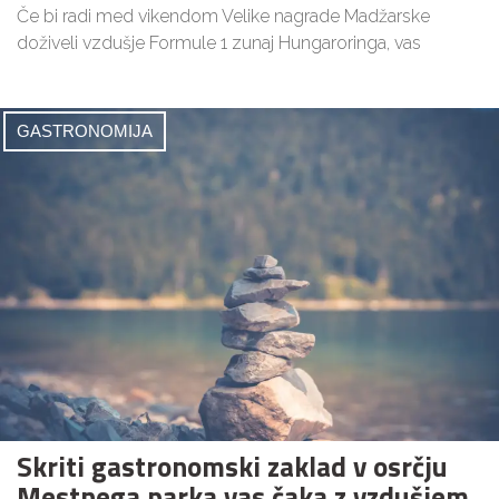
Če bi radi med vikendom Velike nagrade Madžarske
doživeli vzdušje Formule 1 zunaj Hungaroringa, vas
GASTRONOMIJA
Skriti gastronomski zaklad v osrčju
Mestnega parka vas čaka z vzdušjem