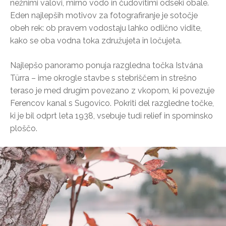
nežnimi valovi, mirno vodo in čudovitimi odseki obale.
Eden najlepših motivov za fotografiranje je sotočje
obeh rek: ob pravem vodostaju lahko odlično vidite,
kako se oba vodna toka združujeta in ločujeta.
Najlepšo panoramo ponuja razgledna točka Istvána
Türra – ime okrogle stavbe s stebriščem in strešno
teraso je med drugim povezano z vkopom, ki povezuje
Ferencov kanal s Sugovico. Pokriti del razgledne točke,
ki je bil odprt leta 1938, vsebuje tudi relief in spominsko
ploščo.