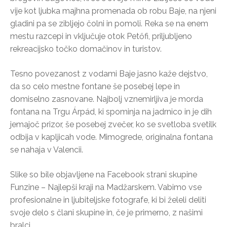
vije kot ljubka majhna promenada ob robu Baje, na njeni
gladini pa se zibljejo čolni in pomoli. Reka se na enem
mestu razcepi in vključuje otok Petőfi, priljubljeno
rekreacijsko točko domačinov in turistov.
Tesno povezanost z vodami Baje jasno kaže dejstvo,
da so celo mestne fontane še posebej lepe in
domiselno zasnovane. Najbolj vznemirljiva je morda
fontana na Trgu Árpád, ki spominja na jadrnico in je dih
jemajoč prizor, še posebej zvečer, ko se svetloba svetilk
odbija v kapljicah vode. Mimogrede, originalna fontana
se nahaja v Valencii.
Slike so bile objavljene na Facebook strani skupine
Funzine – Najlepši kraji na Madžarskem. Vabimo vse
profesionalne in ljubiteljske fotografe, ki bi želeli deliti
svoje delo s člani skupine in, če je primerno, z našimi
bralci.