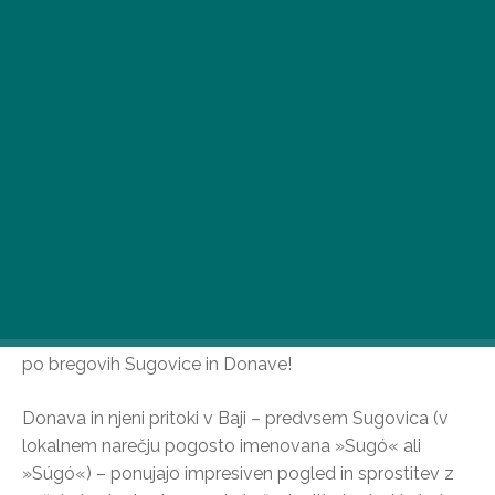
V Baji ni le okusna ribja juha, temveč se v mestu skriva
tudi nekaj zanimivih znamenitosti. Še posebej se splača
videti, od kod prihajajo te posebne ribe: sprehodite se
po bregovih Sugovice in Donave!
Donava in njeni pritoki v Baji – predvsem Sugovica (v
lokalnem narečju pogosto imenovana »Sugó« ali
»Súgó«) – ponujajo impresiven pogled in sprostitev z