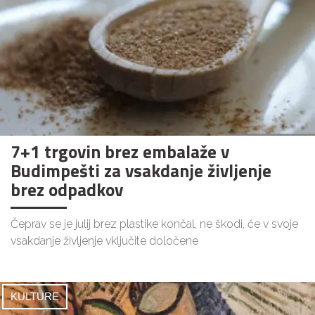
7+1 trgovin brez embalaže v
Budimpešti za vsakdanje življenje
brez odpadkov
Čeprav se je julij brez plastike končal, ne škodi, če v svoje
vsakdanje življenje vključite določene
KULTURE