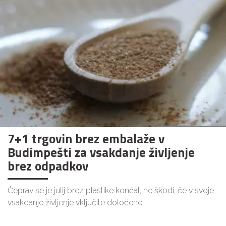
7+1 trgovin brez embalaže v
Budimpešti za vsakdanje življenje
brez odpadkov
Čeprav se je julij brez plastike končal, ne škodi, če v svoje
vsakdanje življenje vključite določene