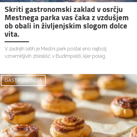
Skriti gastronomski zaklad v osrčju
Mestnega parka vas čaka z vzdušjem
ob obali in življenjskim slogom dolce
vita.
V zadnjih letih je Mestni park postal eno najbolj
vznemirljivih zbirališč v Budimpešti, kjer poleg
GASTRONOMIJA