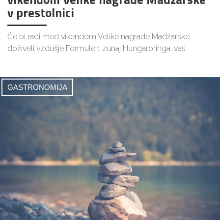
v prestolnici
Če bi radi med vikendom Velike nagrade Madžarske
doživeli vzdušje Formule 1 zunaj Hungaroringa, vas
GASTRONOMIJA