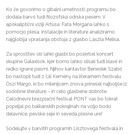
Ko že govorimo o gibalni umetnosti: programu bo
dodala barvo tudi filozofska odrska pesem. V
apokaliptični viziji Artusa: Fata Morgana lahko s
pomočjo plesa, instalacije in literature analiziramo
najgloblja vprašanja obstoja z glasbo Lászla Melisa.
Za sprostitev ob lahki glasbi bo poskrbel koncert
skupine Galaxisok, kjer bomo lahko slišali tudi klavir in
redko igrane pesmi. Njihov kantavtor Benedek Szabó
bo nastopil tudi z Lili Kemény na literarnem festivalu
Őszi Margó, ki bo milenijcem znova prinesel najboljše iz
sodobne literature – in celo glasbene dobrote.
Celodnevni brezplačni festival PONT vas bo tokrat
popeljal po balkanskih pokrajinah: na voljo bodo
delavnice, pevske seje in seveda plesne ure!
Sodelujte v barvitih programih Lisztovega festivala in