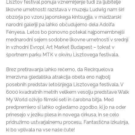
Lisztov festival ponuja vznemirjenje tudi za ljubitelje
likovne umetnosti: razstava v muzeju Ludwig nam širi
obzorja po vzoru japonskega kintsugija, v madžarski
narodni galeriji pa lahko občudujemo dela Adolfa
Fényesa. Letos bo ponovno potekal najpomembnejši
mednarodni sejem sodobne likovne umetnosti v srednji
in vzhodni Evropi, Art Market Budapest – tokrat v
športnem parku MTK v okviru Lisztovega festivala.
Brez pretiravanja lahko rečemo, da Recirquelova
imerzivna gledališka atrakcija obeta eno najbolj
posebnih predstav letošnjega Lisztovega festivala. V
6000 kvadratnih metrih velikem vesolju predstave Walk
My World oživijo filmski seti in čarobna bitja. Med
predpremiero si lahko ogledamo zgodbo, ki jo na oder
prinesejo v jeziku plesa in novega cirkusa, in se celo
pridružimo ustvarjalnemu procesu. Fantastična izkušnja,
ki bo vplivala na vse naše čute!