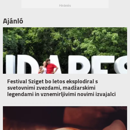
Ajánló
Festival Sziget bo letos eksplodiral s
svetovnimi zvezdami, madžarskimi
legendami in vznemirljivimi novimi izvajalci