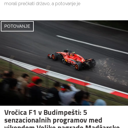
morali prečkati državo, a potovanje je
POTOVANJE
Vročica F1 v Budimpešti: 5
senzacionalnih programov med
vikendom Velike nagrade Madžarske