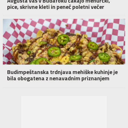
Avgusta vas v Budafoku čakajo mehurčki,
pice, skrivne kleti in peneč poletni večer
Budimpeštanska trdnjava mehiške kuhinje je
bila obogatena z nenavadnim priznanjem