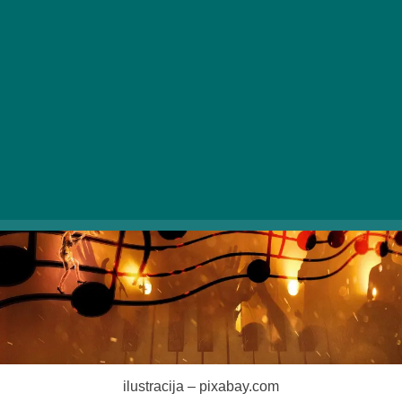
na programih Liszt Festivala. Glasbeno praznovanje bo
letos potekalo že petič, da bi pokazalo vso strast in
ustvarjalnost, ki jo odraža živahni duh virtuoza.
ilustracija – pixabay.com