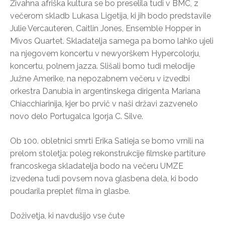
Živahna afriška kultura se bo preselila tudi v BMC, z
večerom skladb Lukasa Ligetija, ki jih bodo predstavile
Julie Vercauteren, Caitlin Jones, Ensemble Hopper in
Mivos Quartet. Skladatelja samega pa bomo lahko ujeli
na njegovem koncertu v newyorškem Hypercolorju,
koncertu, polnem jazza. Slišali bomo tudi melodije
Južne Amerike, na nepozabnem večeru v izvedbi
orkestra Danubia in argentinskega dirigenta Mariana
Chiacchiarinija, kjer bo prvič v naši državi zazvenelo
novo delo Portugalca Igorja C. Silve.
Ob 100. obletnici smrti Erika Satieja se bomo vrnili na
prelom stoletja: poleg rekonstrukcije filmske partiture
francoskega skladatelja bodo na večeru UMZE
izvedena tudi povsem nova glasbena dela, ki bodo
poudarila preplet filma in glasbe.
Doživetja, ki navdušijo vse čute