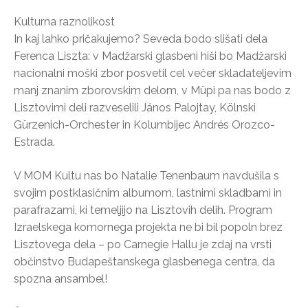
Kulturna raznolikost
In kaj lahko pričakujemo? Seveda bodo slišati dela
Ferenca Liszta: v Madžarski glasbeni hiši bo Madžarski
nacionalni moški zbor posvetil cel večer skladateljevim
manj znanim zborovskim delom, v Müpi pa nas bodo z
Lisztovimi deli razveselili János Palojtay, Kölnski
Gürzenich-Orchester in Kolumbijec Andrés Orozco-
Estrada.
V MOM Kultu nas bo Natalie Tenenbaum navdušila s
svojim postklasičnim albumom, lastnimi skladbami in
parafrazami, ki temeljijo na Lisztovih delih. Program
Izraelskega komornega projekta ne bi bil popoln brez
Lisztovega dela – po Carnegie Hallu je zdaj na vrsti
občinstvo Budapeštanskega glasbenega centra, da
spozna ansambel!