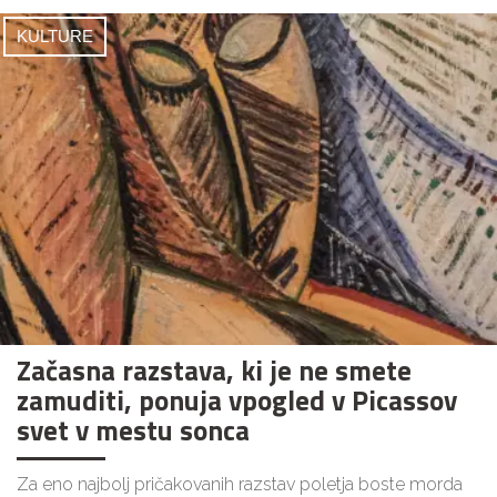
KULTURE
Začasna razstava, ki je ne smete
zamuditi, ponuja vpogled v Picassov
svet v mestu sonca
Za eno najbolj pričakovanih razstav poletja boste morda