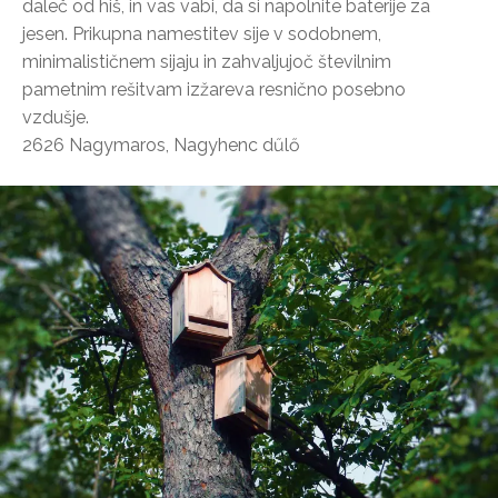
daleč od hiš, in vas vabi, da si napolnite baterije za
jesen. Prikupna namestitev sije v sodobnem,
minimalističnem sijaju in zahvaljujoč številnim
pametnim rešitvam izžareva resnično posebno
vzdušje.
2626 Nagymaros, Nagyhenc dűlő