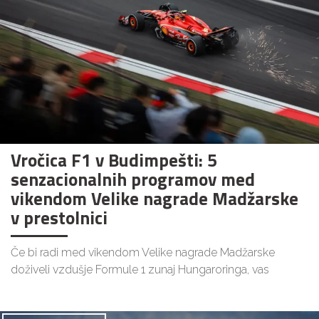
Vročica F1 v Budimpešti: 5
senzacionalnih programov med
vikendom Velike nagrade Madžarske
v prestolnici
Če bi radi med vikendom Velike nagrade Madžarske
doživeli vzdušje Formule 1 zunaj Hungaroringa, vas