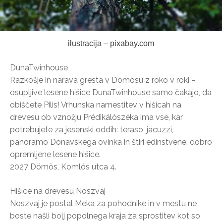
ilustracija – pixabay.com
DunaTwinhouse
Razkošje in narava gresta v Dömösu z roko v roki –
osupljive lesene hišice DunaTwinhouse samo čakajo, da
obiščete Pilis! Vrhunska namestitev v hišicah na
drevesu ob vznožju Prédikálószéka ima vse, kar
potrebujete za jesenski oddih: teraso, jacuzzi,
panoramo Donavskega ovinka in štiri edinstvene, dobro
opremljene lesene hišice.
2027 Dömös, Komlós utca 4.
Hišice na drevesu Noszvaj
Noszvaj je postal Meka za pohodnike in v mestu ne
boste našli bolj popolnega kraja za sprostitev kot so