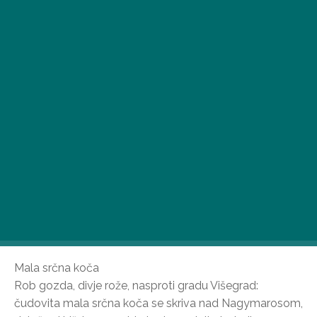
Jesen je tu, spet je tu, in ob tej priložnosti smo vam
predstavili šest pravljičnih koč in hišic na drevesu, ki
ponujajo sproščujoča doživetja na najlepših lokacijah v
državi med zgodnjim jesenskim umikom.
Mala srčna koča
Rob gozda, divje rože, nasproti gradu Višegrad:
čudovita mala srčna koča se skriva nad Nagymarosom,