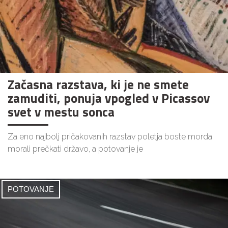
Začasna razstava, ki je ne smete
zamuditi, ponuja vpogled v Picassov
svet v mestu sonca
Za eno najbolj pričakovanih razstav poletja boste morda
morali prečkati državo, a potovanje je
POTOVANJE