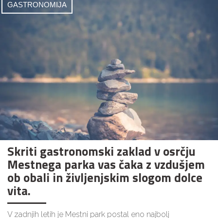
GASTRONOMIJA
Skriti gastronomski zaklad v osrčju
Mestnega parka vas čaka z vzdušjem
ob obali in življenjskim slogom dolce
vita.
V zadnjih letih je Mestni park postal eno najbolj