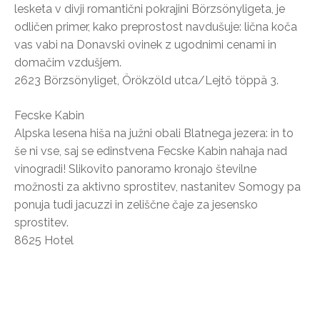
lesketa v divji romantični pokrajini Börzsönyligeta, je
odličen primer, kako preprostost navdušuje: lična koča
vas vabi na Donavski ovinek z ugodnimi cenami in
domačim vzdušjem.
2623 Börzsönyliget, Örökzöld utca/Lejtő töppä 3.
Fecske Kabin
Alpska lesena hiša na južni obali Blatnega jezera: in to
še ni vse, saj se edinstvena Fecske Kabin nahaja nad
vinogradi! Slikovito panoramo kronajo številne
možnosti za aktivno sprostitev, nastanitev Somogy pa
ponuja tudi jacuzzi in zeliščne čaje za jesensko
sprostitev.
8625 Hotel