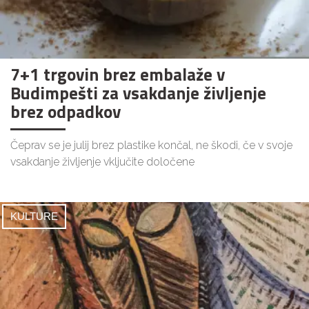
7+1 trgovin brez embalaže v
Budimpešti za vsakdanje življenje
brez odpadkov
Čeprav se je julij brez plastike končal, ne škodi, če v svoje
vsakdanje življenje vključite določene
KULTURE