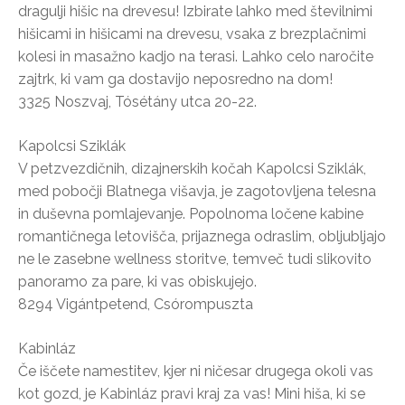
dragulji hišic na drevesu! Izbirate lahko med številnimi
hišicami in hišicami na drevesu, vsaka z brezplačnimi
kolesi in masažno kadjo na terasi. Lahko celo naročite
zajtrk, ki vam ga dostavijo neposredno na dom!
3325 Noszvaj, Tósétány utca 20-22.
Kapolcsi Sziklák
V petzvezdičnih, dizajnerskih kočah Kapolcsi Sziklák,
med pobočji Blatnega višavja, je zagotovljena telesna
in duševna pomlajevanje. Popolnoma ločene kabine
romantičnega letovišča, prijaznega odraslim, obljubljajo
ne le zasebne wellness storitve, temveč tudi slikovito
panoramo za pare, ki vas obiskujejo.
8294 Vigántpetend, Csórompuszta
Kabinláz
Če iščete namestitev, kjer ni ničesar drugega okoli vas
kot gozd, je Kabinláz pravi kraj za vas! Mini hiša, ki se