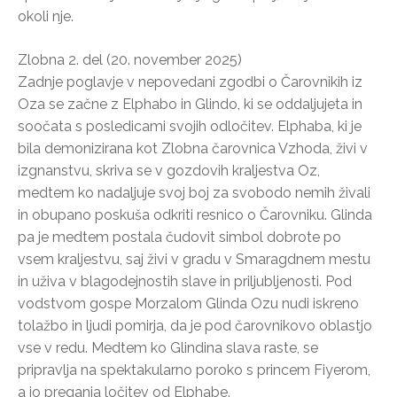
okoli nje.
Zlobna 2. del (20. november 2025)
Zadnje poglavje v nepovedani zgodbi o Čarovnikih iz
Oza se začne z Elphabo in Glindo, ki se oddaljujeta in
soočata s posledicami svojih odločitev. Elphaba, ki je
bila demonizirana kot Zlobna čarovnica Vzhoda, živi v
izgnanstvu, skriva se v gozdovih kraljestva Oz,
medtem ko nadaljuje svoj boj za svobodo nemih živali
in obupano poskuša odkriti resnico o Čarovniku. Glinda
pa je medtem postala čudovit simbol dobrote po
vsem kraljestvu, saj živi v gradu v Smaragdnem mestu
in uživa v blagodejnostih slave in priljubljenosti. Pod
vodstvom gospe Morzalom Glinda Ozu nudi iskreno
tolažbo in ljudi pomirja, da je pod čarovnikovo oblastjo
vse v redu. Medtem ko Glindina slava raste, se
pripravlja na spektakularno poroko s princem Fiyerom,
a jo preganja ločitev od Elphabe.