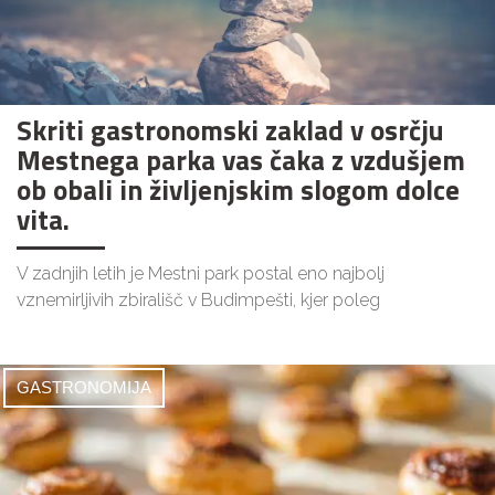
Skriti gastronomski zaklad v osrčju
Mestnega parka vas čaka z vzdušjem
ob obali in življenjskim slogom dolce
vita.
V zadnjih letih je Mestni park postal eno najbolj
vznemirljivih zbirališč v Budimpešti, kjer poleg
GASTRONOMIJA