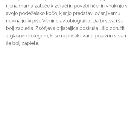
njena mama zateče k zvijači in povabi hčer in vnukinjo v
svojo podeželsko kočo, kjer jo predstavi očarljivemu
novinarju, ki piše Vilmino avtobiografijo. Da bi stvari še
bolj zapletla, Zsófijeva prijateljica poskuša Lillo združiti
z glasnim kolegom, ki se nepričakovano pojavi in stvari
še bolj zaplete.