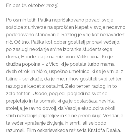
En pes (2. oktober 2025)
Po osmih letih Patika nepričakovano povabi svoje
sošolce z univerze na sproščen klepet v svoje nedavno
podedovano stanovanje. Razlog je več kot nenavaden:
nič. Očitno. Patika kot dober gostitelj pripravi večerjo,
po zaslugi nekdanje srčne izbranke študentskega
doma, Honde, pa je na mizi vino. Veliko vina. Ko je
družba popolna – z Vico, ki je postala turbo mama
dveh otrok, in Nóro, uspešno umetnico, ki se je vrnila iz
tujine – se izkaže, da je imel njihov gostitelj svoj tehten
razlog za klepet z ostalimi. Zelo tehten razlog, in to
zelo tehten. Usode, pogledi, pogledi na svet se
prepletajo in ta somrak, ki ga je poslabšala nevihta
stoletja, je ravno dovolj, da Vesolje eksplodira okoli
štirih nekdanjih prijateljev in se ne preoblikuje. Vendar je
ta večer vprašanje življenja in smrti, ali se bodo
razumeli. Film oskarjevskega režiserja Kristófa Deáka.