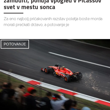
zamuditi, ponuja vpogled v Picassov
svet v mestu sonca
Za eno najbolj pričakovanih razstav poletja boste morda
morali prečkati državo, a potovanje je
POTOVANJE