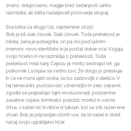
znano, dolgočasno, magije brez sedanjosti, lahko
razmislila, ali želita nadaljevati potovanje skupaj.
Ena bitka za drugo (25. september 2025)
Bob je bil slab človek. Slab človek. Toda preteklost je
minila, žena je pobegnila, on pa živi pod lažnim
imenom, novo identiteto in je postal dober oče. Vzgaja
svojo hčerko in ne razmišlja o preteklosti. Toda
preteklost misli nanj. Čeprav je minilo šestnajst let, ga
polkovnik Lockjaw še vedno lovi. Že dolgo jo preiskuje
in če ne more ujeti očeta, se bo zadovoljil z deklico. V
tej nenavadni, pustolovski, vznemirljivi in zelo zabavni
zgodbi se prepletajo tajni revolucionarji, podzemne
zasebne vojske, kriminalci, policisti, morilci in večne
žrtve, v kateri nič in nihče ni takšen, kot se zdi, razen ene
stvari: Bob je pripravljen storiti vse, da bi našel in dobil
nazaj svojo ugrabljeno hčer.