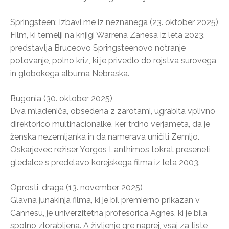
Springsteen: Izbavi me iz neznanega (23. oktober 2025)
Film, ki temelji na knjigi Warrena Zanesa iz leta 2023,
predstavlja Bruceovo Springsteenovo notranje
potovanje, polno kriz, ki je privedlo do rojstva surovega
in globokega albuma Nebraska.
Bugonia (30. oktober 2025)
Dva mladeniča, obsedena z zarotami, ugrabita vplivno
direktorico multinacionalke, ker trdno verjameta, da je
ženska nezemljanka in da namerava uničiti Zemljo.
Oskarjevec režiser Yorgos Lanthimos tokrat preseneti
gledalce s predelavo korejskega filma iz leta 2003.
Oprosti, draga (13. november 2025)
Glavna junakinja filma, ki je bil premierno prikazan v
Cannesu, je univerzitetna profesorica Agnes, ki je bila
spolno zlorabljena. A življenje gre naprej, vsaj za tiste