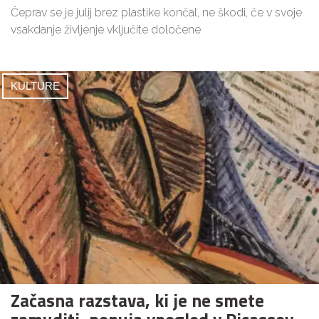
Čeprav se je julij brez plastike končal, ne škodi, če v svoje
vsakdanje življenje vključite določene
KULTURE
Začasna razstava, ki je ne smete