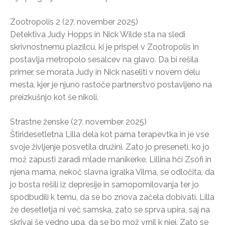
Zootropolis 2 (27. november 2025)
Detektiva Judy Hopps in Nick Wilde sta na sledi
skrivnostnemu plazilcu, ki je prispel v Zootropolis in
postavlja metropolo sesalcev na glavo. Da bi rešila
primer, se morata Judy in Nick naseliti v novem delu
mesta, kjer je njuno rastoče partnerstvo postavljeno na
preizkušnjo kot še nikoli.
Strastne ženske (27. november 2025)
Štiridesetletna Lilla dela kot parna terapevtka in je vse
svoje življenje posvetila družini. Zato jo preseneti, ko jo
mož zapusti zaradi mlade manikerke. Lillina hči Zsófi in
njena mama, nekoč slavna igralka Vilma, se odločita, da
jo bosta rešili iz depresije in samopomilovanja ter jo
spodbudili k temu, da se bo znova začela dobivati. Lilla
že desetletja ni več samska, zato se sprva upira, saj na
skrivaj še vedno upa, da se bo mož vrnil k njej. Zato se