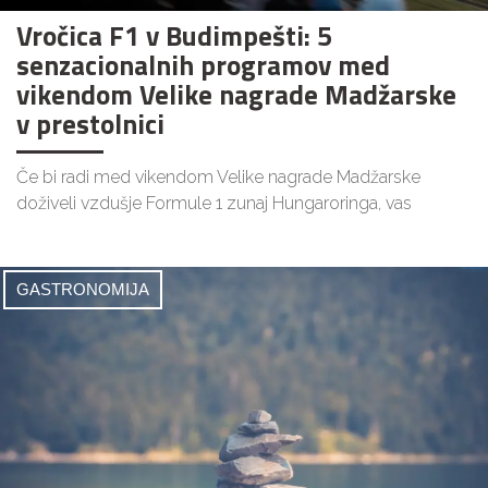
Vročica F1 v Budimpešti: 5
senzacionalnih programov med
vikendom Velike nagrade Madžarske
v prestolnici
Če bi radi med vikendom Velike nagrade Madžarske
doživeli vzdušje Formule 1 zunaj Hungaroringa, vas
GASTRONOMIJA