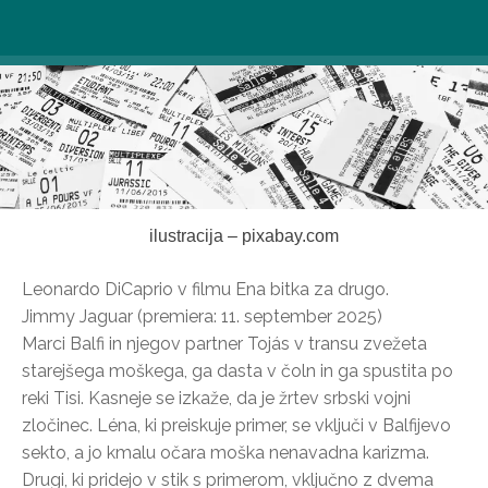
ilustracija – pixabay.com
Leonardo DiCaprio v filmu Ena bitka za drugo.
Jimmy Jaguar (premiera: 11. september 2025)
Marci Balfi in njegov partner Tojás v transu zvežeta
starejšega moškega, ga dasta v čoln in ga spustita po
reki Tisi. Kasneje se izkaže, da je žrtev srbski vojni
zločinec. Léna, ki preiskuje primer, se vključi v Balfijevo
sekto, a jo kmalu očara moška nenavadna karizma.
Drugi, ki pridejo v stik s primerom, vključno z dvema