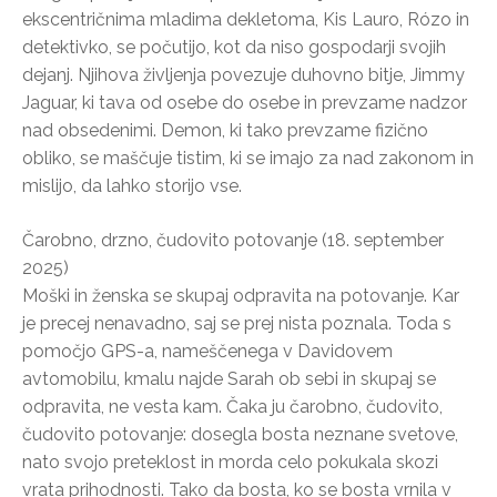
ekscentričnima mladima dekletoma, Kis Lauro, Rózo in
detektivko, se počutijo, kot da niso gospodarji svojih
dejanj. Njihova življenja povezuje duhovno bitje, Jimmy
Jaguar, ki tava od osebe do osebe in prevzame nadzor
nad obsedenimi. Demon, ki tako prevzame fizično
obliko, se maščuje tistim, ki se imajo za nad zakonom in
mislijo, da lahko storijo vse.
Čarobno, drzno, čudovito potovanje (18. september
2025)
Moški in ženska se skupaj odpravita na potovanje. Kar
je precej nenavadno, saj se prej nista poznala. Toda s
pomočjo GPS-a, nameščenega v Davidovem
avtomobilu, kmalu najde Sarah ob sebi in skupaj se
odpravita, ne vesta kam. Čaka ju čarobno, čudovito,
čudovito potovanje: dosegla bosta neznane svetove,
nato svojo preteklost in morda celo pokukala skozi
vrata prihodnosti. Tako da bosta, ko se bosta vrnila v