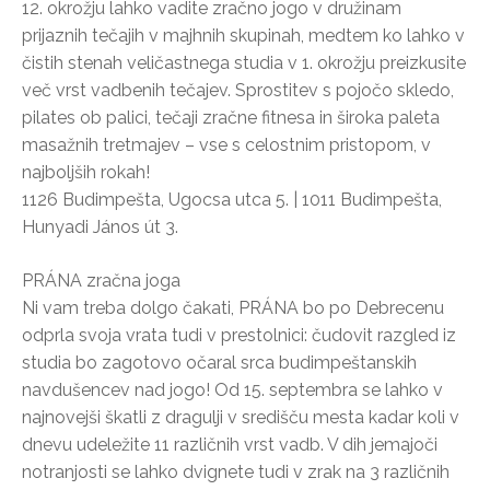
12. okrožju lahko vadite zračno jogo v družinam
prijaznih tečajih v majhnih skupinah, medtem ko lahko v
čistih stenah veličastnega studia v 1. okrožju preizkusite
več vrst vadbenih tečajev. Sprostitev s pojočo skledo,
pilates ob palici, tečaji zračne fitnesa in široka paleta
masažnih tretmajev – vse s celostnim pristopom, v
najboljših rokah!
1126 Budimpešta, Ugocsa utca 5. | 1011 Budimpešta,
Hunyadi János út 3.
PRÁNA zračna joga
Ni vam treba dolgo čakati, PRÁNA bo po Debrecenu
odprla svoja vrata tudi v prestolnici: čudovit razgled iz
studia bo zagotovo očaral srca budimpeštanskih
navdušencev nad jogo! Od 15. septembra se lahko v
najnovejši škatli z dragulji v središču mesta kadar koli v
dnevu udeležite 11 različnih vrst vadb. V dih jemajoči
notranjosti se lahko dvignete tudi v zrak na 3 različnih