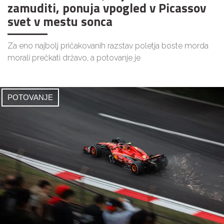
zamuditi, ponuja vpogled v Picassov
svet v mestu sonca
Za eno najbolj pričakovanih razstav poletja boste morda
morali prečkati državo, a potovanje je
POTOVANJE