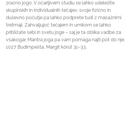
zračno jogo. V očarljivem studiu se lahko udeležite
skupinskih in individualnih tečajev, svoje fizično in
duševno počutje pa lahko podprete tudi z masažnimi
tretmaji. Zahvaljujoč tečajem in umikom se lahko
približate sebi in svetu joge – saj je ta oblika vadbe za
vsakogar, Mantra joga pa vam pomaga najti pot do nje.
1027 Budimpešta, Margit körút 31–33.