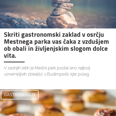
Skriti gastronomski zaklad v osrčju
Mestnega parka vas čaka z vzdušjem
ob obali in življenjskim slogom dolce
vita.
V zadnjih letih je Mestni park postal eno najbolj
vznemirljivih zbirališč v Budimpešti, kjer poleg
GASTRONOMIJA