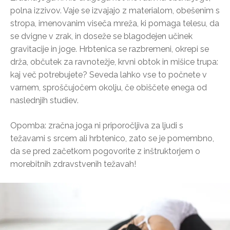
polna izzivov. Vaje se izvajajo z materialom, obešenim s
stropa, imenovanim viseča mreža, ki pomaga telesu, da
se dvigne v zrak, in doseže se blagodejen učinek
gravitacije in joge. Hrbtenica se razbremeni, okrepi se
drža, občutek za ravnotežje, krvni obtok in mišice trupa:
kaj več potrebujete? Seveda lahko vse to počnete v
varnem, sproščujočem okolju, če obiščete enega od
naslednjih studiev.
Opomba: zračna joga ni priporočljiva za ljudi s
težavami s srcem ali hrbtenico, zato se je pomembno,
da se pred začetkom pogovorite z inštruktorjem o
morebitnih zdravstvenih težavah!