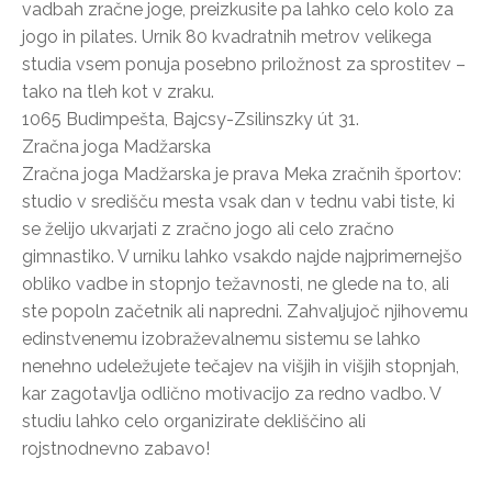
vadbah zračne joge, preizkusite pa lahko celo kolo za
jogo in pilates. Urnik 80 kvadratnih metrov velikega
studia vsem ponuja posebno priložnost za sprostitev –
tako na tleh kot v zraku.
1065 Budimpešta, Bajcsy-Zsilinszky út 31.
Zračna joga Madžarska
Zračna joga Madžarska je prava Meka zračnih športov:
studio v središču mesta vsak dan v tednu vabi tiste, ki
se želijo ukvarjati z zračno jogo ali celo zračno
gimnastiko. V urniku lahko vsakdo najde najprimernejšo
obliko vadbe in stopnjo težavnosti, ne glede na to, ali
ste popoln začetnik ali napredni. Zahvaljujoč njihovemu
edinstvenemu izobraževalnemu sistemu se lahko
nenehno udeležujete tečajev na višjih in višjih stopnjah,
kar zagotavlja odlično motivacijo za redno vadbo. V
studiu lahko celo organizirate dekliščino ali
rojstnodnevno zabavo!