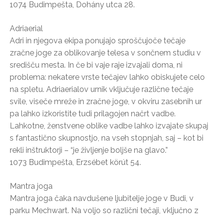
1074 Budimpešta, Dohány utca 28.
Adriaerial
Adri in njegova ekipa ponujajo sproščujoče tečaje
zračne joge za oblikovanje telesa v sončnem studiu v
središču mesta. In če bi vaje raje izvajali doma, ni
problema: nekatere vrste tečajev lahko obiskujete celo
na spletu. Adriaerialov urnik vključuje različne tečaje
svile, viseče mreže in zračne joge, v okviru zasebnih ur
pa lahko izkoristite tudi prilagojen načrt vadbe.
Lahkotne, ženstvene oblike vadbe lahko izvajate skupaj
s fantastično skupnostjo, na vseh stopnjah, saj – kot bi
rekli inštruktorji – “je življenje boljše na glavo.”
1073 Budimpešta, Erzsébet körút 54.
Mantra joga
Mantra joga čaka navdušene ljubitelje joge v Budi, v
parku Mechwart. Na voljo so različni tečaji, vključno z