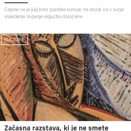
Čeprav se je julij brez plastike končal, ne škodi, če v svoje
vsakdanje življenje vključite določene
KULTURE
Začasna razstava, ki je ne smete