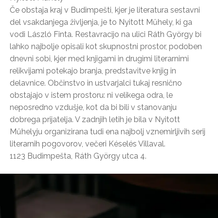
Če obstaja kraj v Budimpešti, kjer je literatura sestavni
del vsakdanjega življenja, je to Nyitott Műhely, ki ga
vodi László Finta. Restavracijo na ulici Ráth György bi
lahko najbolje opisali kot skupnostni prostor, podoben
dnevni sobi, kjer med knjigami in drugimi literarnimi
relikvijami potekajo branja, predstavitve knjig in
delavnice. Občinstvo in ustvarjalci tukaj resnično
obstajajo v istem prostoru: ni velikega odra, le
neposredno vzdušje, kot da bi bili v stanovanju
dobrega prijatelja. V zadnjih letih je bila v Nyitott
Műhelyju organizirana tudi ena najbolj vznemirljivih serij
literarnih pogovorov, večeri Késelés Villaval.
1123 Budimpešta, Ráth György utca 4.