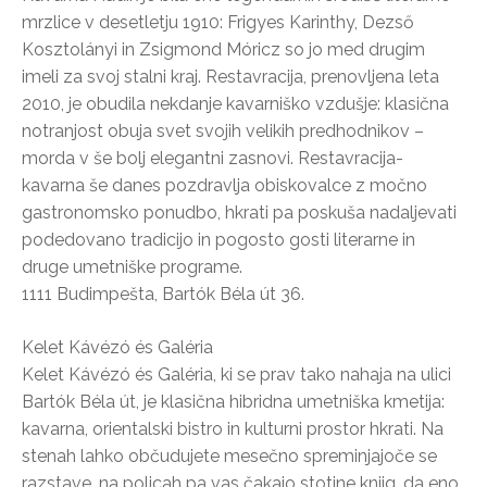
mrzlice v desetletju 1910: Frigyes Karinthy, Dezső
Kosztolányi in Zsigmond Móricz so jo med drugim
imeli za svoj stalni kraj. Restavracija, prenovljena leta
2010, je obudila nekdanje kavarniško vzdušje: klasična
notranjost obuja svet svojih velikih predhodnikov –
morda v še bolj elegantni zasnovi. Restavracija-
kavarna še danes pozdravlja obiskovalce z močno
gastronomsko ponudbo, hkrati pa poskuša nadaljevati
podedovano tradicijo in pogosto gosti literarne in
druge umetniške programe.
1111 Budimpešta, Bartók Béla út 36.
Kelet Kávézó és Galéria
Kelet Kávézó és Galéria, ki se prav tako nahaja na ulici
Bartók Béla út, je klasična hibridna umetniška kmetija:
kavarna, orientalski bistro in kulturni prostor hkrati. Na
stenah lahko občudujete mesečno spreminjajoče se
razstave, na policah pa vas čakajo stotine knjig, da eno