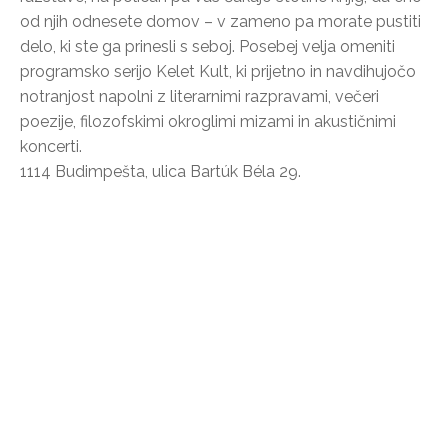
od njih odnesete domov – v zameno pa morate pustiti
delo, ki ste ga prinesli s seboj. Posebej velja omeniti
programsko serijo Kelet Kult, ki prijetno in navdihujočo
notranjost napolni z literarnimi razpravami, večeri
poezije, filozofskimi okroglimi mizami in akustičnimi
koncerti.
1114 Budimpešta, ulica Bartúk Béla 29.