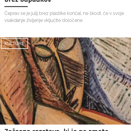
Čeprav se je julij brez plastike končal, ne škodi, če v svoje
vsakdanje življenje vključite določene
KULTURE