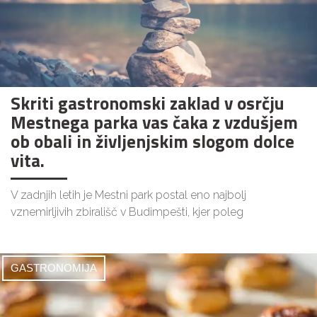
Skriti gastronomski zaklad v osrčju
Mestnega parka vas čaka z vzdušjem
ob obali in življenjskim slogom dolce
vita.
V zadnjih letih je Mestni park postal eno najbolj
vznemirljivih zbirališč v Budimpešti, kjer poleg
GASTRONOMIJA