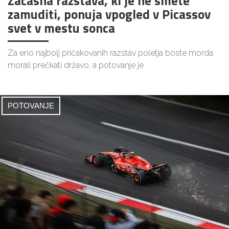
Začasna razstava, ki je ne smete
zamuditi, ponuja vpogled v Picassov
svet v mestu sonca
Za eno najbolj pričakovanih razstav poletja boste morda
morali prečkati državo, a potovanje je
POTOVANJE