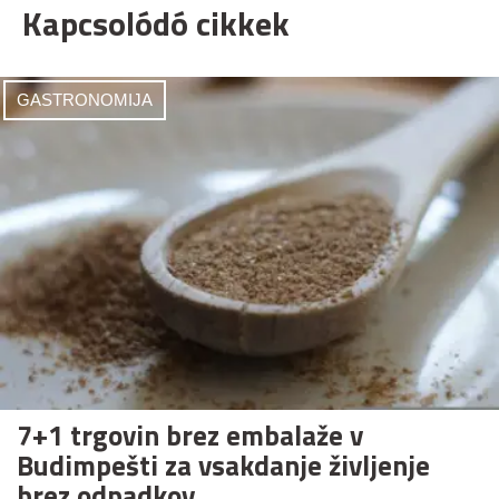
Kapcsolódó cikkek
GASTRONOMIJA
7+1 trgovin brez embalaže v
Budimpešti za vsakdanje življenje
brez odpadkov