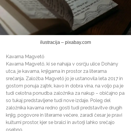
ilustracija – pixabay.com
Kavarna Magvető
Kavarna Magvető, ki se nahaja v osrčju ulice Dohány
utca, je kavarna, knjigarna in prostor za literarna
srečanja. Založba Magvető jo je ustanovila leta 2017 in
gostom ponuja zajtrk, kavo in dobra vina, na voljo pa je
tudi celotna ponudba založnika za nakup – običajno pa
so tukaj predstavljene tudi nove izdaje. Poleg del
založnika kavarna redno gosti tudi predstavitve drugih
knjig, pogovore in literarne večere, zaradi česar je pravi
kulturni prostor, kjer se bralci in avtorji lahko srečajo
osebno.