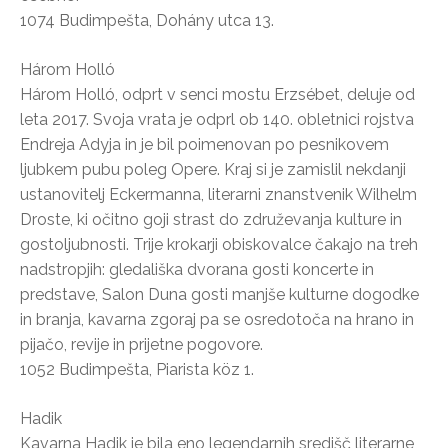
1074 Budimpešta, Dohány utca 13.
Három Holló
Három Holló, odprt v senci mostu Erzsébet, deluje od
leta 2017. Svoja vrata je odprl ob 140. obletnici rojstva
Endreja Adyja in je bil poimenovan po pesnikovem
ljubkem pubu poleg Opere. Kraj si je zamislil nekdanji
ustanovitelj Eckermanna, literarni znanstvenik Wilhelm
Droste, ki očitno goji strast do združevanja kulture in
gostoljubnosti. Trije krokarji obiskovalce čakajo na treh
nadstropjih: gledališka dvorana gosti koncerte in
predstave, Salon Duna gosti manjše kulturne dogodke
in branja, kavarna zgoraj pa se osredotoča na hrano in
pijačo, revije in prijetne pogovore.
1052 Budimpešta, Piarista köz 1.
Hadik
Kavarna Hadik je bila eno legendarnih središč literarne