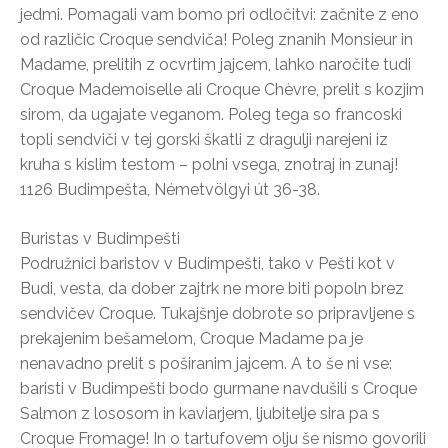
jedmi. Pomagali vam bomo pri odločitvi: začnite z eno
od različic Croque sendviča! Poleg znanih Monsieur in
Madame, prelitih z ocvrtim jajcem, lahko naročite tudi
Croque Mademoiselle ali Croque Chèvre, prelit s kozjim
sirom, da ugajate veganom. Poleg tega so francoski
topli sendviči v tej gorski škatli z dragulji narejeni iz
kruha s kislim testom – polni vsega, znotraj in zunaj!
1126 Budimpešta, Németvölgyi út 36-38.
Buristas v Budimpešti
Podružnici baristov v Budimpešti, tako v Pešti kot v
Budi, vesta, da dober zajtrk ne more biti popoln brez
sendvičev Croque. Tukajšnje dobrote so pripravljene s
prekajenim bešamelom, Croque Madame pa je
nenavadno prelit s poširanim jajcem. A to še ni vse:
baristi v Budimpešti bodo gurmane navdušili s Croque
Salmon z lososom in kaviarjem, ljubitelje sira pa s
Croque Fromage! In o tartufovem olju še nismo govorili