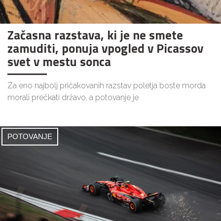
Začasna razstava, ki je ne smete
zamuditi, ponuja vpogled v Picassov
svet v mestu sonca
Za eno najbolj pričakovanih razstav poletja boste morda
morali prečkati državo, a potovanje je
POTOVANJE