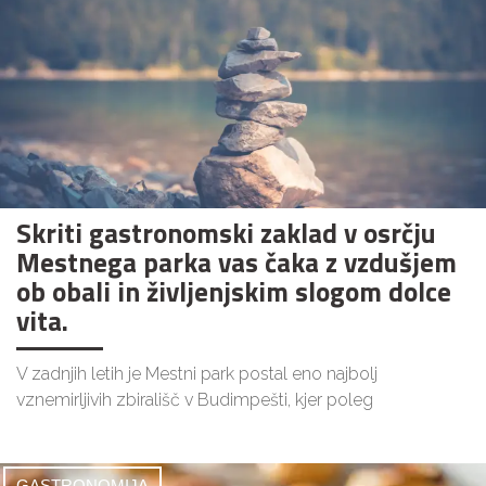
Skriti gastronomski zaklad v osrčju
Mestnega parka vas čaka z vzdušjem
ob obali in življenjskim slogom dolce
vita.
V zadnjih letih je Mestni park postal eno najbolj
vznemirljivih zbirališč v Budimpešti, kjer poleg
GASTRONOMIJA