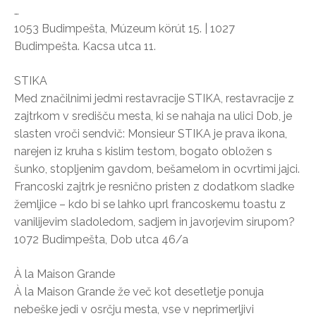
…
1053 Budimpešta, Múzeum körút 15. | 1027
Budimpešta. Kacsa utca 11.
STIKA
Med značilnimi jedmi restavracije STIKA, restavracije z
zajtrkom v središču mesta, ki se nahaja na ulici Dob, je
slasten vroči sendvič: Monsieur STIKA je prava ikona,
narejen iz kruha s kislim testom, bogato obložen s
šunko, stopljenim gavdom, bešamelom in ocvrtimi jajci.
Francoski zajtrk je resnično pristen z dodatkom sladke
žemljice – kdo bi se lahko uprl francoskemu toastu z
vanilijevim sladoledom, sadjem in javorjevim sirupom?
1072 Budimpešta, Dob utca 46/a
À la Maison Grande
À la Maison Grande že več kot desetletje ponuja
nebeške jedi v osrčju mesta, vse v neprimerljivi