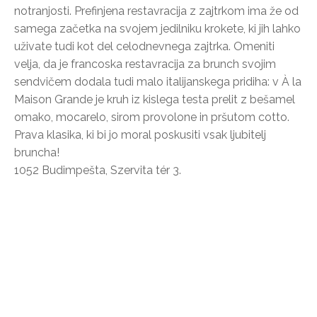
notranjosti. Prefinjena restavracija z zajtrkom ima že od
samega začetka na svojem jedilniku krokete, ki jih lahko
uživate tudi kot del celodnevnega zajtrka. Omeniti
velja, da je francoska restavracija za brunch svojim
sendvičem dodala tudi malo italijanskega pridiha: v À la
Maison Grande je kruh iz kislega testa prelit z bešamel
omako, mocarelo, sirom provolone in pršutom cotto.
Prava klasika, ki bi jo moral poskusiti vsak ljubitelj
bruncha!
1052 Budimpešta, Szervita tér 3.