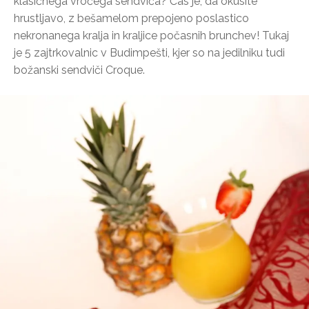
klasičnega vročega sendviča? Čas je, da okusite
hrustljavo, z bešamelom prepojeno poslastico
nekronanega kralja in kraljice počasnih brunchev! Tukaj
je 5 zajtrkovalnic v Budimpešti, kjer so na jedilniku tudi
božanski sendviči Croque.