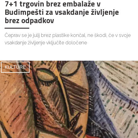
7+1 trgovin brez embalaže v
Budimpešti za vsakdanje življenje
brez odpadkov
Čeprav se je julij brez plastike končal, ne škodi, če v svoje
vsakdanje življenje vključite določene
KULTURE