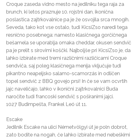
Croque zaseda vidno mesto na jedilniku tega raja za
brunch, ki letos praznuje 10. rojstni dan, ikonična
poslastica zajtrkovalnice pa je že osvojila srca mnogih.
Seveda, tako kot vse ostalo, tudi KicsiZso naredi tega
resnično posebnega: namesto klasičnega gorčičnega
bešamela se uporablja omaka cheddar, okusen sendvič
pa je prelit s sirovimi koščki. Najboljše pri KicsiZso je, da
lahko izbirate med tremi različnimi različicami Croque
sendviča, saj poleg klasičnega menija vključuje tudi
pikantno neapeljsko salamo-scamorzás in odličen
topel sendvič z BBQ govejo prsi! In če se vam ocvrtih
jajc naveličajo, lahko v ikonični zajtrkovalnici Buda
naročite tudi francoski sendvič s poširanimi jajci.
1027 Budimpešta, Frankel Leó út 11.
Escake
Jedilnik Escake na ulici Németvölgyi út je poln dobrot,
zato bodite na nogah, če lahko izbirate med nebeškimi