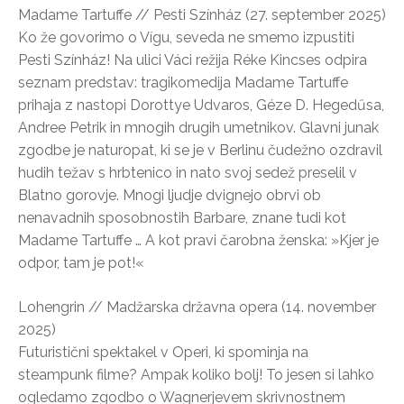
Madame Tartuffe // Pesti Színház (27. september 2025)
Ko že govorimo o Vígu, seveda ne smemo izpustiti
Pesti Színház! Na ulici Váci režija Réke Kincses odpira
seznam predstav: tragikomedija Madame Tartuffe
prihaja z nastopi Dorottye Udvaros, Géze D. Hegedűsa,
Andree Petrik in mnogih drugih umetnikov. Glavni junak
zgodbe je naturopat, ki se je v Berlinu čudežno ozdravil
hudih težav s hrbtenico in nato svoj sedež preselil v
Blatno gorovje. Mnogi ljudje dvignejo obrvi ob
nenavadnih sposobnostih Barbare, znane tudi kot
Madame Tartuffe … A kot pravi čarobna ženska: »Kjer je
odpor, tam je pot!«
Lohengrin // Madžarska državna opera (14. november
2025)
Futuristični spektakel v Operi, ki spominja na
steampunk filme? Ampak koliko bolj! To jesen si lahko
ogledamo zgodbo o Wagnerjevem skrivnostnem