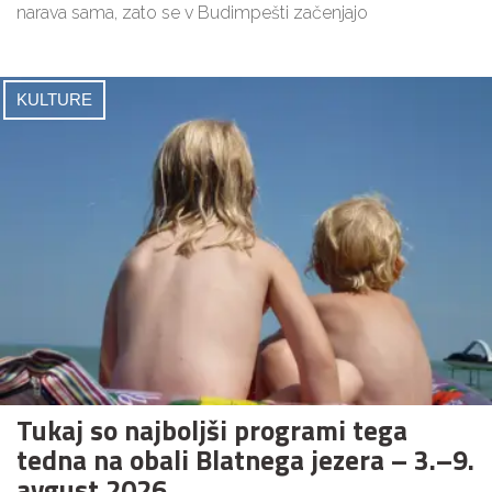
narava sama, zato se v Budimpešti začenjajo
KULTURE
Tukaj so najboljši programi tega
tedna na obali Blatnega jezera – 3.–9.
avgust 2026.