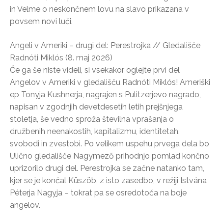
in Velme o neskončnem lovu na slavo prikazana v
povsem novi luči.
Angeli v Ameriki – drugi del: Perestrojka // Gledališče
Radnóti Miklós (8. maj 2026)
Če ga še niste videli, si vsekakor oglejte prvi del
Angelov v Ameriki v gledališču Radnóti Miklós! Ameriški
ep Tonyja Kushnerja, nagrajen s Pulitzerjevo nagrado,
napisan v zgodnjih devetdesetih letih prejšnjega
stoletja, še vedno sproža številna vprašanja o
družbenih neenakostih, kapitalizmu, identitetah,
svobodi in zvestobi. Po velikem uspehu prvega dela bo
Ulično gledališče Nagymező prihodnjo pomlad končno
uprizorilo drugi del. Perestrojka se začne natanko tam,
kjer se je končal Küszöb, z isto zasedbo, v režiji Istvána
Péterja Nagyja – tokrat pa se osredotoča na boje
angelov.