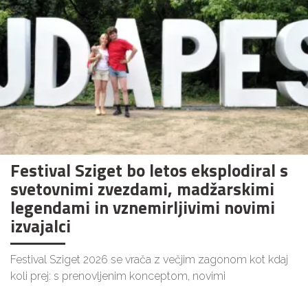
Festival Sziget bo letos eksplodiral s
svetovnimi zvezdami, madžarskimi
legendami in vznemirljivimi novimi
izvajalci
Festival Sziget 2026 se vrača z večjim zagonom kot kdaj
koli prej: s prenovljenim konceptom, novimi