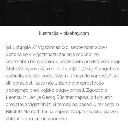
ilustracija – pixabay.com
@LL3t4rgIA // Vígszínház (20. september 2025)
Sezona se v Vígszínhazu začenja močno: 20.
septembra bo gledališče predstavilo predstavo v režiji
Attile Vidnyánszkyja ml., ki bo z @LL3t4rgIA zagotovo
razburila stoječe vode. Najstniki “nezrele komedije” so
siti odraslosti, zato raje z žlahtno preprostostjo
pobegnejo pred vojsko odgovornosti. Zgodbo o
Leoncu in Léni je Georg Büchner napisal pri 23 letih,
predstava Vígszínház, ki temelji na besedilu režiserja in
Nikolett Németh ter na improvizacijah skupine, pa želi
zbližati boomerje in zoomere.