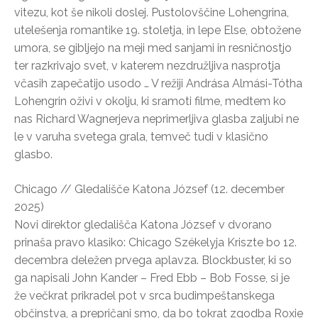
vitezu, kot še nikoli doslej. Pustolovščine Lohengrina,
utelešenja romantike 19. stoletja, in lepe Else, obtožene
umora, se gibljejo na meji med sanjami in resničnostjo
ter razkrivajo svet, v katerem nezdružljiva nasprotja
včasih zapečatijo usodo … V režiji Andrása Almási-Tótha
Lohengrin oživi v okolju, ki sramoti filme, medtem ko
nas Richard Wagnerjeva neprimerljiva glasba zaljubi ne
le v varuha svetega grala, temveč tudi v klasično
glasbo.
Chicago // Gledališče Katona József (12. december
2025)
Novi direktor gledališča Katona József v dvorano
prinaša pravo klasiko: Chicago Székelyja Kriszte bo 12.
decembra deležen prvega aplavza. Blockbuster, ki so
ga napisali John Kander – Fred Ebb – Bob Fosse, si je
že večkrat prikradel pot v srca budimpeštanskega
občinstva, a prepričani smo, da bo tokrat zgodba Roxie