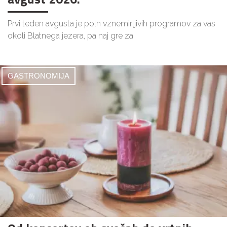
Prvi teden avgusta je poln vznemirljivih programov za vas
okoli Blatnega jezera, pa naj gre za
GASTRONOMIJA