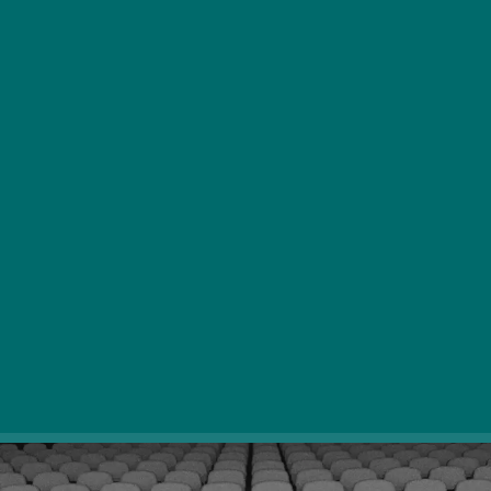
Jesen je tu in z njo začetek gledališke sezone 2025/26!
Tudi tokrat gledališča v prestolnici skrbijo, da ne bomo
zamudili nobene novosti: datume premier najboljših
predstav si lahko označimo v koledarjih. Pokazali vam
bomo, katere nas resnično zanimajo!