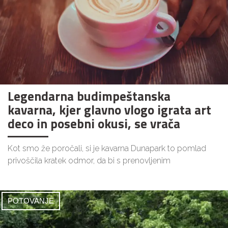
Legendarna budimpeštanska
kavarna, kjer glavno vlogo igrata art
deco in posebni okusi, se vrača
Kot smo že poročali, si je kavarna Dunapark to pomlad
privoščila kratek odmor, da bi s prenovljenim
POTOVANJE