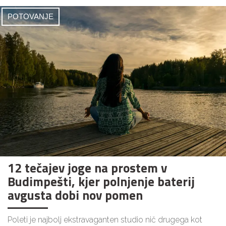
POTOVANJE
12 tečajev joge na prostem v
Budimpešti, kjer polnjenje baterij
avgusta dobi nov pomen
Poleti je najbolj ekstravaganten studio nič drugega kot