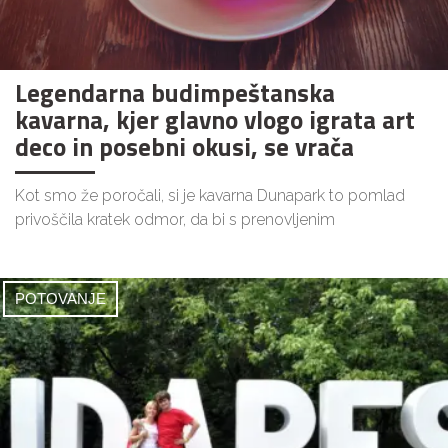
Legendarna budimpeštanska
kavarna, kjer glavno vlogo igrata art
deco in posebni okusi, se vrača
Kot smo že poročali, si je kavarna Dunapark to pomlad
privoščila kratek odmor, da bi s prenovljenim
POTOVANJE