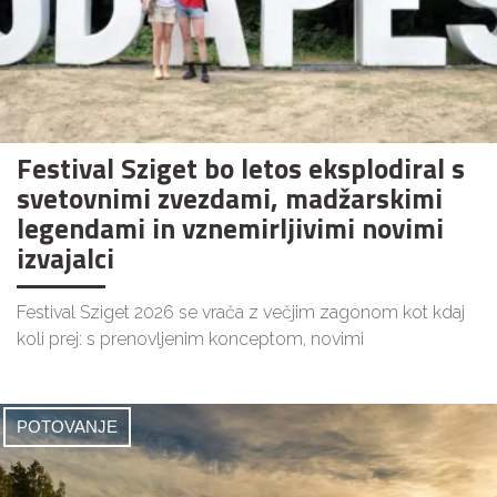
Festival Sziget bo letos eksplodiral s
svetovnimi zvezdami, madžarskimi
legendami in vznemirljivimi novimi
izvajalci
Festival Sziget 2026 se vrača z večjim zagonom kot kdaj
koli prej: s prenovljenim konceptom, novimi
POTOVANJE