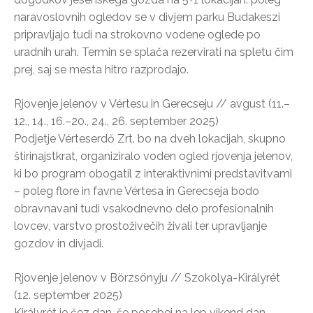
naravoslovnih ogledov se v divjem parku Budakeszi
pripravljajo tudi na strokovno vodene oglede po
uradnih urah. Termin se splača rezervirati na spletu čim
prej, saj se mesta hitro razprodajo.
Rjovenje jelenov v Vértesu in Gerecseju // avgust (11.–
12., 14., 16.–20., 24., 26. september 2025)
Podjetje Vérteserdő Zrt. bo na dveh lokacijah, skupno
štirinajstkrat, organiziralo voden ogled rjovenja jelenov,
ki bo program obogatil z interaktivnimi predstavitvami
– poleg flore in favne Vértesa in Gerecseja bodo
obravnavani tudi vsakodnevno delo profesionalnih
lovcev, varstvo prostoživečih živali ter upravljanje
gozdov in divjadi.
Rjovenje jelenov v Börzsönyju // Szokolya-Királyrét
(12. september 2025)
Királyrét je čez dan, še posebej na lep vikend dan,