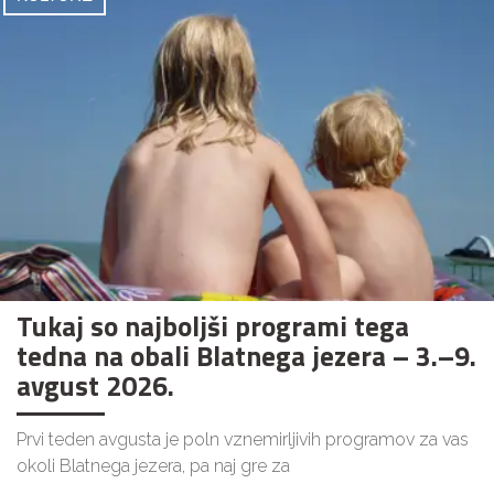
Tukaj so najboljši programi tega
tedna na obali Blatnega jezera – 3.–9.
avgust 2026.
Prvi teden avgusta je poln vznemirljivih programov za vas
okoli Blatnega jezera, pa naj gre za