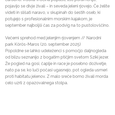
pojavijo se divje živali – in seveda jeleni rjovejo. Če želite
videti in slišati naravo, v skupinah do šestih oseb, ki
potujejo s profesionalnim morskim kajakom, je
september najboljši čas za podvig na to pustolovščino.
Večerni sprehod med jelenjim rjovenjem // Narodni
park Körös-Maros (20. september 2025)
Popoldne se lahko udeleženci s pomočjo daljnogleda
od blizu seznanijo z bogatim ptičjim svetom Sziki jezer.
Že pogled na gosi, čaplje in race je posebno doživetje,
nato pa se, ko luči počasi ugasnejo, pot ogleda usmeri
proti habitatu jelenov. Z malo sreče bomo živali morda
celo uzrli z opazovalnega stolpa.