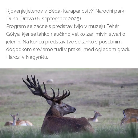
Rjovenje jelenov v Béda-Karapancsi // Narodni park
Duna-Dráva (6. september 2025)
Program se začne s predstavitvijo v muzeju Fehér
Gólya, kjer se lahko naučimo veliko zanimivih stvari o
jelenih. Na koncu predstavitve se lahko s posebnim
dogodkom srečamo tudi v praksi, med ogledom gradu
Harczi v Nagyrétu.