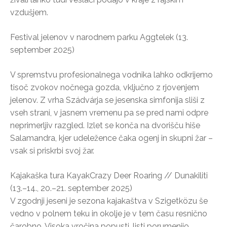
vzdušjem.
Festival jelenov v narodnem parku Aggtelek (13.
september 2025)
V spremstvu profesionalnega vodnika lahko odkrijemo
tisoč zvokov nočnega gozda, vključno z rjovenjem
jelenov. Z vrha Szádvárja se jesenska simfonija sliši z
vseh strani, v jasnem vremenu pa se pred nami odpre
neprimerljiv razgled. Izlet se konča na dvorišču hiše
Salamandra, kjer udeležence čaka ogenj in skupni žar –
vsak si priskrbi svoj žar.
Kajakaška tura KayakCrazy Deer Roaring // Dunakiliti
(13.–14., 20.–21. september 2025)
V zgodnji jeseni je sezona kajakaštva v Szigetközu še
vedno v polnem teku in okolje je v tem času resnično
čarobno. Visoka vročina popusti, listi porumenijo,