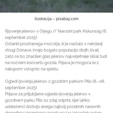
ilustracija – pixabay.com
Rjovenje jelenov v Őrjegu // Narodni park Kiskunság (6.
september 2025)
Ostanki prostranega močvirja, ki je nastalo v nekdanji
strugi Donave, imajo bogato populacijo divjih živali,
zato se bo značilen glas jelenov najverjetneje slišal tudi
na nočnem koncertu gozda. Prijava je mogoča le z
nakupom vstopnic na spletu.
Ogledi rjovenja jelenov z gozdnim parkom Pilis (8.–28.
september 2025)
Prijave za priljubljene oglede rjovenja jelenov v
gozdnem parku Pilis so zdaj odprte, kjer lahko
udeleženci doživijo enega najbolj posebnih naravnih
dogodkov jesenskega gozda na 5+1 lokacijah: poleg