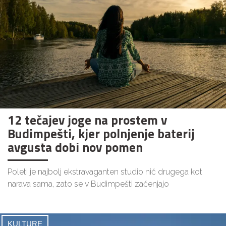
12 tečajev joge na prostem v
Budimpešti, kjer polnjenje baterij
avgusta dobi nov pomen
Poleti je najbolj ekstravaganten studio nič drugega kot
narava sama, zato se v Budimpešti začenjajo
KULTURE