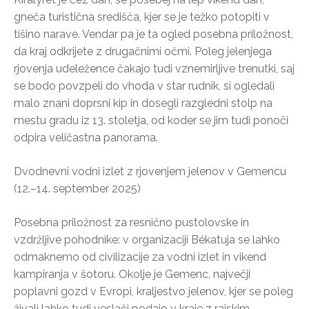
gneča turistična središča, kjer se je težko potopiti v
tišino narave. Vendar pa je ta ogled posebna priložnost,
da kraj odkrijete z drugačnimi očmi. Poleg jelenjega
rjovenja udeležence čakajo tudi vznemirljive trenutki, saj
se bodo povzpeli do vhoda v star rudnik, si ogledali
malo znani doprsni kip in dosegli razgledni stolp na
mestu gradu iz 13. stoletja, od koder se jim tudi ponoči
odpira veličastna panorama.
Dvodnevni vodni izlet z rjovenjem jelenov v Gemencu
(12.–14. september 2025)
Posebna priložnost za resnično pustolovske in
vzdržljive pohodnike: v organizaciji Békatuja se lahko
odmaknemo od civilizacije za vodni izlet in vikend
kampiranja v šotoru. Okolje je Gemenc, največji
poplavni gozd v Evropi, kraljestvo jelenov, kjer se poleg
živali lahko tudi veslači podajo v kraje z rajskim