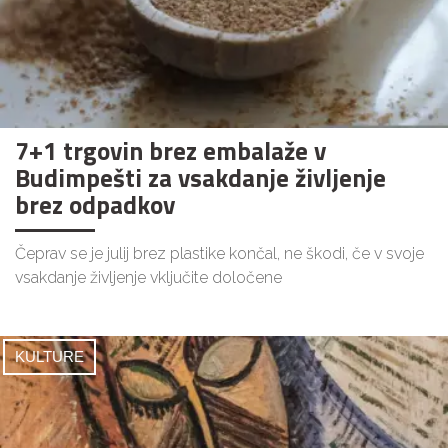
7+1 trgovin brez embalaže v
Budimpešti za vsakdanje življenje
brez odpadkov
Čeprav se je julij brez plastike končal, ne škodi, če v svoje
vsakdanje življenje vključite določene
KULTURE