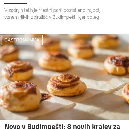
V zadnjih letih je Mestni park postal eno najbolj
vznemirljivih zbirališč v Budimpešti, kjer poleg
GASTRONOMIJA
Novo v Budimpešti: 8 novih krajev za