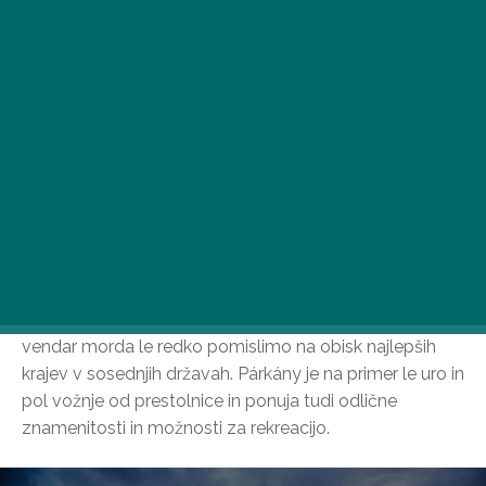
Kar zadeva izlete, so meje danes postale simbolične –
vendar morda le redko pomislimo na obisk najlepših
krajev v sosednjih državah. Párkány je na primer le uro in
pol vožnje od prestolnice in ponuja tudi odlične
znamenitosti in možnosti za rekreacijo.