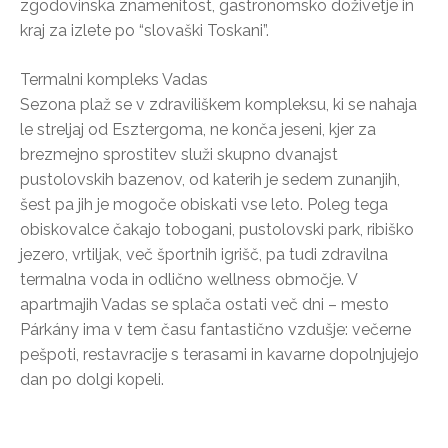
zgodovinska znamenitost, gastronomsko doživetje in
kraj za izlete po “slovaški Toskani”.
Termalni kompleks Vadas
Sezona plaž se v zdraviliškem kompleksu, ki se nahaja
le streljaj od Esztergoma, ne konča jeseni, kjer za
brezmejno sprostitev služi skupno dvanajst
pustolovskih bazenov, od katerih je sedem zunanjih,
šest pa jih je mogoče obiskati vse leto. Poleg tega
obiskovalce čakajo tobogani, pustolovski park, ribiško
jezero, vrtiljak, več športnih igrišč, pa tudi zdravilna
termalna voda in odlično wellness območje. V
apartmajih Vadas se splača ostati več dni – mesto
Párkány ima v tem času fantastično vzdušje: večerne
pešpoti, restavracije s terasami in kavarne dopolnjujejo
dan po dolgi kopeli.