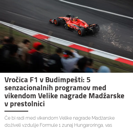
Vročica F1 v Budimpešti: 5
senzacionalnih programov med
vikendom Velike nagrade Madžarske
v prestolnici
Če bi radi med vikendom Velike nagrade Madžarske
doživeli vzdušje Formule 1 zunaj Hungaroringa, vas