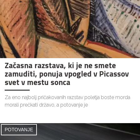
Začasna razstava, ki je ne smete
zamuditi, ponuja vpogled v Picassov
svet v mestu sonca
Za eno najbolj pričakovanih razstav poletja boste morda
morali prečkati državo, a potovanje je
POTOVANJE