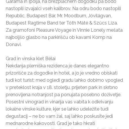
Garama in Ipolja, na brezplačnem dogodku pa bodo
nastopili izvajalci vseh kalibrov. Na odru bodo nastopili
Republic, Budapest Bár, Mr. Moodburn, Jóvilágvan,
Budapest Ragtime Band ter Tóth Máté & Szűcs Liza.
Za gramofoni Pleasure Voyage in Vinnie Lonely mešata
najboljšo glasbo na parkirišču ob kavarni Komp na
Donavi.
Grad in vinska klet Bélai
Nekdanja plemiška rezidenca je danes elegantno
prizorišče za dogodke in hotel, a jo je vredno obiskati
tudi kot turist: med ogledi gradu lahko dobimo vpogled
v preteklost kraja v 18. stoletju, prijeten park in skrbno
prenovljena notranjost pa ponujata posebno doživetje.
Posestni vinograd in vinarija vas vabita k odkrivanju
lokalne vinske kulture, kjer se lahko udeležite tudi
degustacij – ne bo vam žal, saj lahko poskusite jedi
mednarodne kakovosti. Grad je tako hkrati