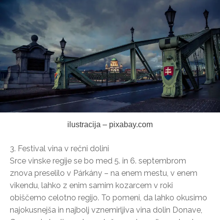
ilustracija – pixabay.com
3. Festival vina v rečni dolini
Srce vinske regije se bo med 5. in 6. septembrom
znova preselilo v Párkány – na enem mestu, v enem
vikendu, lahko z enim samim kozarcem v roki
obiščemo celotno regijo. To pomeni, da lahko okusimo
najokusnejša in najbolj vznemirljiva vina dolin Donave,