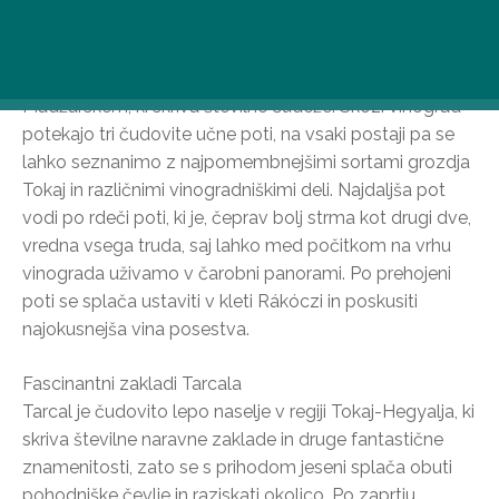
Edinstveno zgodovinsko vinogradniško posestvo
Tokaj-Hétszőlő, ki se razteza vzdolž južnega pobočja
Kopasz-hegyja, velja za enega najlepših vinogradov na
Madžarskem, ki skriva številne čudeže. Skozi vinograd
potekajo tri čudovite učne poti, na vsaki postaji pa se
lahko seznanimo z najpomembnejšimi sortami grozdja
Tokaj in različnimi vinogradniškimi deli. Najdaljša pot
vodi po rdeči poti, ki je, čeprav bolj strma kot drugi dve,
vredna vsega truda, saj lahko med počitkom na vrhu
vinograda uživamo v čarobni panorami. Po prehojeni
poti se splača ustaviti v kleti Rákóczi in poskusiti
najokusnejša vina posestva.
Fascinantni zakladi Tarcala
Tarcal je čudovito lepo naselje v regiji Tokaj-Hegyalja, ki
skriva številne naravne zaklade in druge fantastične
znamenitosti, zato se s prihodom jeseni splača obuti
pohodniške čevlje in raziskati okolico. Po zaprtju