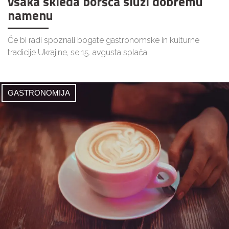
vsaka skleda boršča služi dobremu
namenu
Če bi radi spoznali bogate gastronomske in kulturne
tradicije Ukrajine, se 15. avgusta splača
GASTRONOMIJA