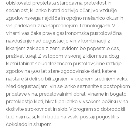
obiskovalci prepletata starodavna preteklost in
sedanjost, ki lahko hkrati doživijo očarljivo vzdušje
zgodovinskega najdišča in opojno mešanico okusnih
vin, pridelanih z najnaprednejšimi tehnologijami. V
vinarni vas čaka prava gastronomska pustolovščina:
navdušenje nad degustacijo vin v kombinaciji z
iskanjem zaklada z zemljevidom bo popestrilo čas,
preživet tukaj. Z vstopom v skoraj 2 kilometra dolg
kletni labirint se udeležencem pustolovščine razkrije
zgodovina 500 let stare zgodovinske kleti, katere
najstarejši deli so bili zgrajeni v poznem srednjem veku.
Med degustacijami vin se lahko seznanite s postopkom
pridelave vina, predelovalnimi obrati vinarne in bogato
preteklostjo kleti, hkrati pa lahko v vsakem požirku vina
doživite strokovnost in skrb. V program so dobrodošli
tudi najmlajši, ki jih bodo na vsaki postaji pogostili s
čokolado in sirupom.