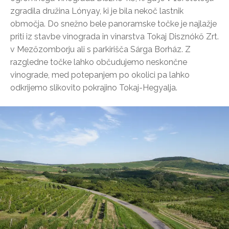
zgradila družina Lónyay, ki je bila nekoč lastnik
območja. Do snežno bele panoramske točke je najlažje
priti iz stavbe vinograda in vinarstva Tokaj Disznókő Zrt.
v Mezőzomborju ali s parkirišča Sárga Borház. Z
razgledne točke lahko občudujemo neskončne
vinograde, med potepanjem po okolici pa lahko
odkrijemo slikovito pokrajino Tokaj-Hegyalja.