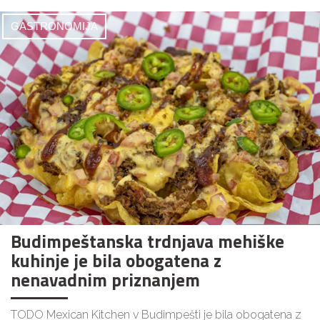
GASTRONOMIJA
Budimpeštanska trdnjava mehiške
kuhinje je bila obogatena z
nenavadnim priznanjem
TODO Mexican Kitchen v Budimpešti je bila obogatena z