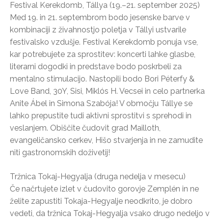
Festival Kerekdomb, Tállya (19.–21. september 2025)
Med 19. in 21. septembrom bodo jesenske barve v
kombinaciji z živahnostjo poletja v Tállyi ustvarile
festivalsko vzdušje. Festival Kerekdomb ponuja vse,
kar potrebujete za sprostitev: koncerti lahke glasbe,
literarni dogodki in predstave bodo poskrbeli za
mentalno stimulacijo. Nastopili bodo Bori Péterfy &
Love Band, 30Y, Sisi, Miklós H. Vecsei in celo partnerka
Anite Ábel in Simona Szabója! V območju Tállye se
lahko prepustite tudi aktivni sprostitvi s sprehodi in
veslanjem. Obiščite čudovit grad Mailloth,
evangeličansko cerkev, Hišo stvarjenja in ne zamudite
niti gastronomskih doživetij!
Tržnica Tokaj-Hegyalja (druga nedelja v mesecu)
Če načrtujete izlet v čudovito gorovje Zemplén in ne
želite zapustiti Tokaja-Hegyalje neodkrito, je dobro
vedeti, da tržnica Tokaj-Hegyalja vsako drugo nedeljo v