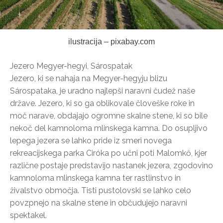
ilustracija – pixabay.com
Jezero Megyer-hegyi, Sárospatak
Jezero, ki se nahaja na Megyer-hegyju blizu
Sárospataka, je uradno najlepši naravni čudež naše
države. Jezero, ki so ga oblikovale človeške roke in
moč narave, obdajajo ogromne skalne stene, ki so bile
nekoč del kamnoloma mlinskega kamna. Do osupljivo
lepega jezera se lahko pride iz smeri novega
rekreacijskega parka Ciróka po učni poti Malomkő, kjer
različne postaje predstavijo nastanek jezera, zgodovino
kamnoloma mlinskega kamna ter rastlinstvo in
živalstvo območja. Tisti pustolovski se lahko celo
povzpnejo na skalne stene in občudujejo naravni
spektakel.