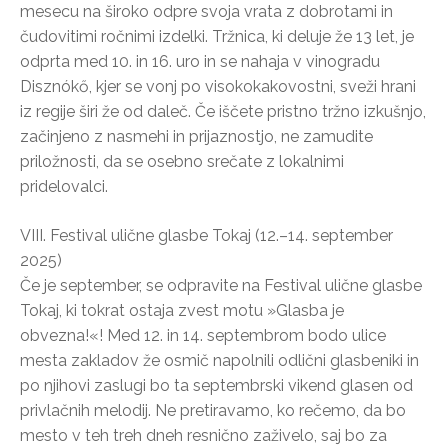
mesecu na široko odpre svoja vrata z dobrotami in
čudovitimi ročnimi izdelki. Tržnica, ki deluje že 13 let, je
odprta med 10. in 16. uro in se nahaja v vinogradu
Disznókő, kjer se vonj po visokokakovostni, sveži hrani
iz regije širi že od daleč. Če iščete pristno tržno izkušnjo,
začinjeno z nasmehi in prijaznostjo, ne zamudite
priložnosti, da se osebno srečate z lokalnimi
pridelovalci.
VIII. Festival ulične glasbe Tokaj (12.–14. september
2025)
Če je september, se odpravite na Festival ulične glasbe
Tokaj, ki tokrat ostaja zvest motu »Glasba je
obvezna!«! Med 12. in 14. septembrom bodo ulice
mesta zakladov že osmič napolnili odlični glasbeniki in
po njihovi zaslugi bo ta septembrski vikend glasen od
privlačnih melodij. Ne pretiravamo, ko rečemo, da bo
mesto v teh treh dneh resnično zaživelo, saj bo za