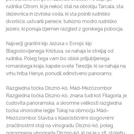
rudnika Citrom, ki je nekoč stal na obrobju Tarcala, sta
deževnica in izvirska voda, ki sta polnili rudniško
dvorišče, ustvarili peneče, turkizno modro rudniško
jezero, ki ponuja izjemen razgled z gorskega pobočja.
Največji granitni kip Jezusa v Evropi, kip
Blagoslovljenega Kristusa, se nahaja le streljaj od
rudnika. Poleg tega vam bo obisk priljubljenega
romarskega kraja, kapele svete Terezije, ki se nahaja na
vrhu hriba Henye, ponudil edinstveno panoramo.
Razgledna točka Disznó-kő, Mád-Mezőzombor
Razgledna točka Disznó-kő, znana tudi kot Filagoria, je
čudovita panoramska, a skromne velikosti razgledna
točka vinorodne regije Tokaj na območju Mád–
Mezőzombor. Stavba s klasicističnimi slogovnimi
značilnostmi stoji na vinogradu Disznó-kő, poleg
ogromnega vinograda Disznó-kő, ki ga je v 18. stoletju