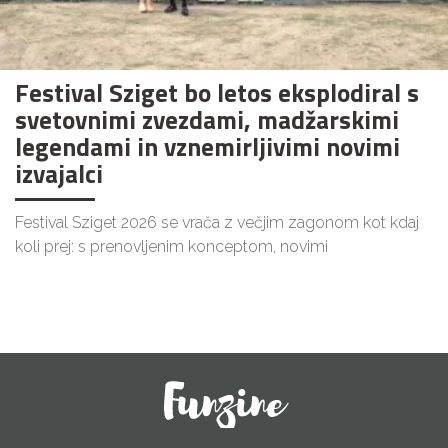
Festival Sziget bo letos eksplodiral s
svetovnimi zvezdami, madžarskimi
legendami in vznemirljivimi novimi
izvajalci
Festival Sziget 2026 se vrača z večjim zagonom kot kdaj
koli prej: s prenovljenim konceptom, novimi