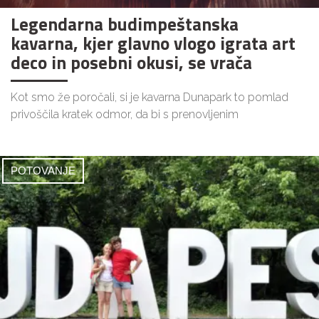
Legendarna budimpeštanska
kavarna, kjer glavno vlogo igrata art
deco in posebni okusi, se vrača
Kot smo že poročali, si je kavarna Dunapark to pomlad
privoščila kratek odmor, da bi s prenovljenim
POTOVANJE