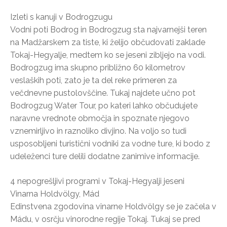
Izleti s kanuji v Bodrogzugu
Vodni poti Bodrog in Bodrogzug sta najvarnejši teren
na Madžarskem za tiste, ki želijo občudovati zaklade
Tokaj-Hegyalje, medtem ko se jeseni zibljejo na vodi.
Bodrogzug ima skupno približno 60 kilometrov
veslaških poti, zato je ta del reke primeren za
večdnevne pustolovščine. Tukaj najdete učno pot
Bodrogzug Water Tour, po kateri lahko občudujete
naravne vrednote območja in spoznate njegovo
vznemirljivo in raznoliko divjino. Na voljo so tudi
usposobljeni turistični vodniki za vodne ture, ki bodo z
udeleženci ture delili dodatne zanimive informacije.
4 nepogrešljivi programi v Tokaj-Hegyalji jeseni
Vinarna Holdvölgy, Mád
Edinstvena zgodovina vinarne Holdvölgy se je začela v
Mádu, v osrčju vinorodne regije Tokaj. Tukaj se pred