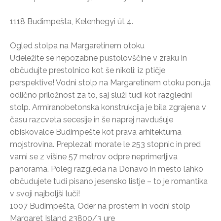
1118 Budimpešta, Kelenhegyi út 4.
Ogled stolpa na Margaretinem otoku
Udeležite se nepozabne pustolovščine v zraku in
občudujte prestolnico kot še nikoli: iz ptičje
perspektive! Vodni stolp na Margaretinem otoku ponuja
odlično priložnost za to, saj služi tudi kot razgledni
stolp. Armiranobetonska konstrukcija je bila zgrajena v
času razcveta secesije in še naprej navdušuje
obiskovalce Budimpešte kot prava arhitekturna
mojstrovina. Preplezati morate le 253 stopnic in pred
vami se z višine 57 metrov odpre neprimerljiva
panorama. Poleg razgleda na Donavo in mesto lahko
občudujete tudi pisano jesensko listje – to je romantika
v svoji najboljši luči!
1007 Budimpešta, Oder na prostem in vodni stolp
Margaret Island 23800/3 ure