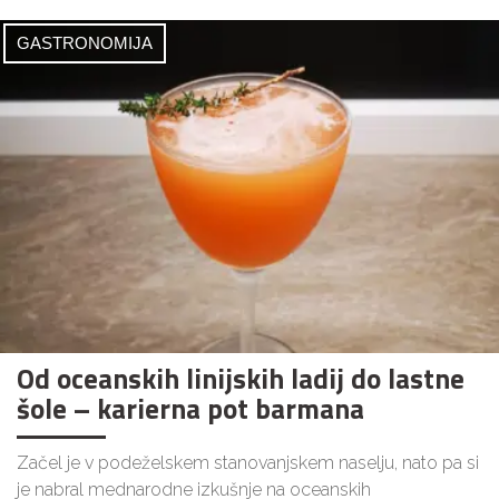
GASTRONOMIJA
Od oceanskih linijskih ladij do lastne
šole – karierna pot barmana
Začel je v podeželskem stanovanjskem naselju, nato pa si
je nabral mednarodne izkušnje na oceanskih