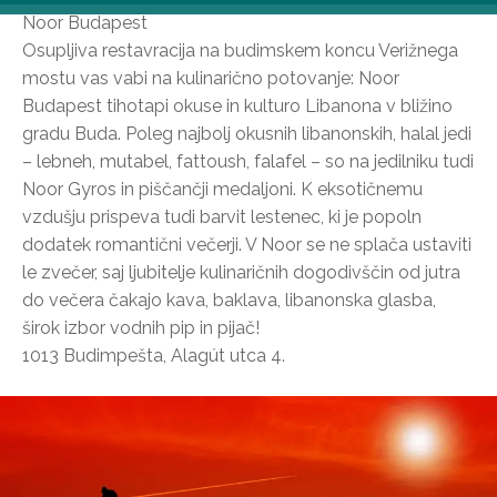
Noor Budapest
Osupljiva restavracija na budimskem koncu Verižnega
mostu vas vabi na kulinarično potovanje: Noor
Budapest tihotapi okuse in kulturo Libanona v bližino
gradu Buda. Poleg najbolj okusnih libanonskih, halal jedi
– lebneh, mutabel, fattoush, falafel – so na jedilniku tudi
Noor Gyros in piščančji medaljoni. K eksotičnemu
vzdušju prispeva tudi barvit lestenec, ki je popoln
dodatek romantični večerji. V Noor se ne splača ustaviti
le zvečer, saj ljubitelje kulinaričnih dogodivščin od jutra
do večera čakajo kava, baklava, libanonska glasba,
širok izbor vodnih pip in pijač!
1013 Budimpešta, Alagút utca 4.