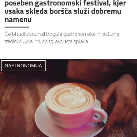
poseben gastronomski festival, kjer
vsaka skleda boršča služi dobremu
namenu
Če bi radi spoznali bogate gastronomske in kulturne
tradicije Ukrajine, se 15. avgusta splača
GASTRONOMIJA