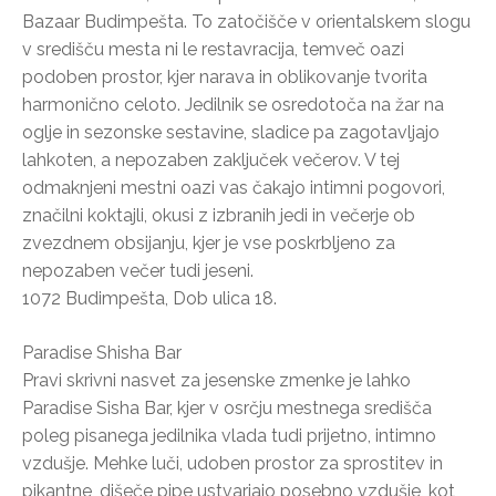
Bazaar Budimpešta. To zatočišče v orientalskem slogu
v središču mesta ni le restavracija, temveč oazi
podoben prostor, kjer narava in oblikovanje tvorita
harmonično celoto. Jedilnik se osredotoča na žar na
oglje in sezonske sestavine, sladice pa zagotavljajo
lahkoten, a nepozaben zaključek večerov. V tej
odmaknjeni mestni oazi vas čakajo intimni pogovori,
značilni koktajli, okusi z izbranih jedi in večerje ob
zvezdnem obsijanju, kjer je vse poskrbljeno za
nepozaben večer tudi jeseni.
1072 Budimpešta, Dob ulica 18.
Paradise Shisha Bar
Pravi skrivni nasvet za jesenske zmenke je lahko
Paradise Sisha Bar, kjer v osrčju mestnega središča
poleg pisanega jedilnika vlada tudi prijetno, intimno
vzdušje. Mehke luči, udoben prostor za sprostitev in
pikantne, dišeče pipe ustvarjajo posebno vzdušje, kot