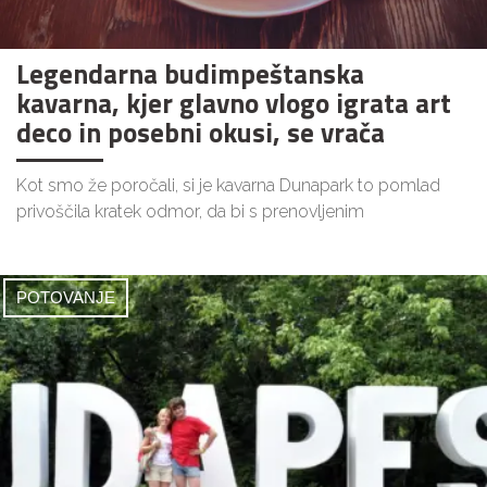
Legendarna budimpeštanska
kavarna, kjer glavno vlogo igrata art
deco in posebni okusi, se vrača
Kot smo že poročali, si je kavarna Dunapark to pomlad
privoščila kratek odmor, da bi s prenovljenim
POTOVANJE