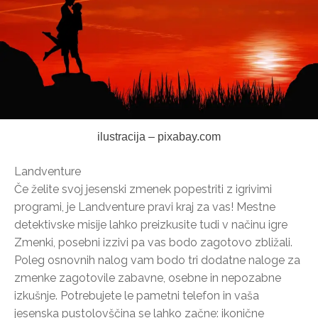
ilustracija – pixabay.com
Landventure
Če želite svoj jesenski zmenek popestriti z igrivimi
programi, je Landventure pravi kraj za vas! Mestne
detektivske misije lahko preizkusite tudi v načinu igre
Zmenki, posebni izzivi pa vas bodo zagotovo zbližali.
Poleg osnovnih nalog vam bodo tri dodatne naloge za
zmenke zagotovile zabavne, osebne in nepozabne
izkušnje. Potrebujete le pametni telefon in vaša
jesenska pustolovščina se lahko začne: ikonične