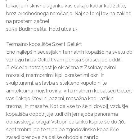
lokacije in skrivne uganke vas čakajo kadar koli želite,
brez predhodnega naročanja. Naj se torej lov na zaklad
na prostem začne!
1054 Budimpešta, Hold utca 13.
Termalno kopališče Szent Gellért
Eno najlepših secesijskih termalnih kopališč na svetu ob
vznožju hriba Gellért vam ponuja sproščujoč oddih.
Bleščeča notranjost je okrašena z Zsolnayjevimi
mozaiki, marmornimi kipi, okrašenimi okni in
skulpturami, a stavba s stekleno kupolo ni le
arhitekturna mojstrovina: v termalnem kopališču Gellért
vas čakajo številni bazeni, masažna kad, različni
tretmaji in masaže. Kot da vse to še ni dovolj, vzdušje
kopališča dopolnjuje tudi dih jemajoča panorama
donavskega brega! Vstopnice lahko kupite še do 30.
septembra, po tem pa bo zgodovinsko kopališče
zaradi prenove za daljše obdobje zaprto.