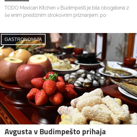
TODO Mexican Kitchen v Budimpešti je bila obogatena z
še enim prestižnim strokovnim priznanjem: po
GASTRONOMIJA
Avgusta v Budimpešto prihaja