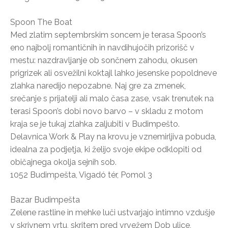
Spoon The Boat
Med zlatim septembrskim soncem je terasa Spoon’s
eno najbolj romantičnih in navdihujočih prizorišč v
mestu: nazdravljanje ob sončnem zahodu, okusen
prigrizek ali osvežilni koktajl lahko jesenske popoldneve
zlahka naredijo nepozabne. Naj gre za zmenek,
srečanje s prijatelji ali malo časa zase, vsak trenutek na
terasi Spoon’s dobi novo barvo – v skladu z motom
kraja se je tukaj zlahka zaljubiti v Budimpešto.
Delavnica Work & Play na krovu je vznemirljiva pobuda,
idealna za podjetja, ki želijo svoje ekipe odklopiti od
običajnega okolja sejnih sob.
1052 Budimpešta, Vigadó tér, Pomol 3
Bazar Budimpešta
Zelene rastline in mehke luči ustvarjajo intimno vzdušje
v skrivnem vrtu, skritem pred vrvežem Dob ulice,