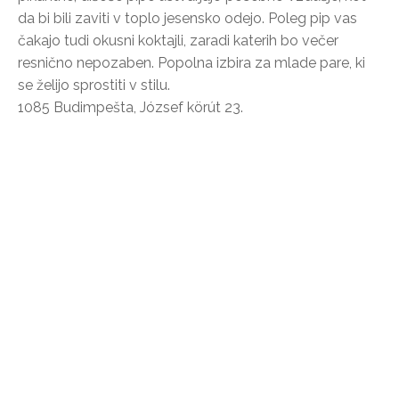
da bi bili zaviti v toplo jesensko odejo. Poleg pip vas
čakajo tudi okusni koktajli, zaradi katerih bo večer
resnično nepozaben. Popolna izbira za mlade pare, ki
se želijo sprostiti v stilu.
1085 Budimpešta, József körút 23.