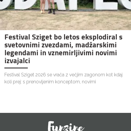
Festival Sziget bo letos eksplodiral s
svetovnimi zvezdami, madžarskimi
legendami in vznemirljivimi novimi
izvajalci
Festival Sziget 2026 se vrača z večjim zagonom kot kdaj
koli prej: s prenovljenim konceptom, novimi