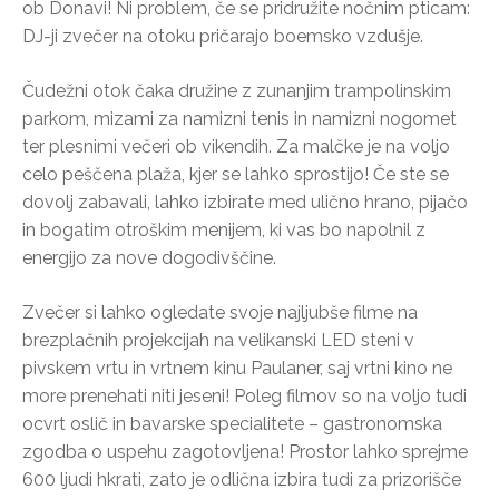
ob Donavi! Ni problem, če se pridružite nočnim pticam:
DJ-ji zvečer na otoku pričarajo boemsko vzdušje.
Čudežni otok čaka družine z zunanjim trampolinskim
parkom, mizami za namizni tenis in namizni nogomet
ter plesnimi večeri ob vikendih. Za malčke je na voljo
celo peščena plaža, kjer se lahko sprostijo! Če ste se
dovolj zabavali, lahko izbirate med ulično hrano, pijačo
in bogatim otroškim menijem, ki vas bo napolnil z
energijo za nove dogodivščine.
Zvečer si lahko ogledate svoje najljubše filme na
brezplačnih projekcijah na velikanski LED steni v
pivskem vrtu in vrtnem kinu Paulaner, saj vrtni kino ne
more prenehati niti jeseni! Poleg filmov so na voljo tudi
ocvrt oslič in bavarske specialitete – gastronomska
zgodba o uspehu zagotovljena! Prostor lahko sprejme
600 ljudi hkrati, zato je odlična izbira tudi za prizorišče