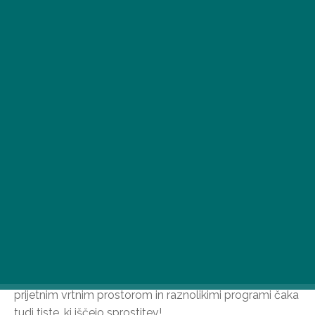
Takoj ko odpadejo prvi listi, se ponavadi zavijemo v
toplino doma: toda Margaretin otok v tem času pokaže
svoj novi obraz in samo čaka, da se potopimo v
jesenske dogodivščine. Po sprehodu obiščite
gastronomsko promenado Margaretin otok, ki s
prijetnim vrtnim prostorom in raznolikimi programi čaka
tudi tiste, ki iščejo sprostitev!