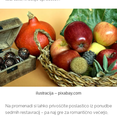
ilustracija – pixabay.com
Na promenadi si lahko privoščite poslastico iz ponudbe
sedmih restavracij – pa naj gre za romantično večerjo,