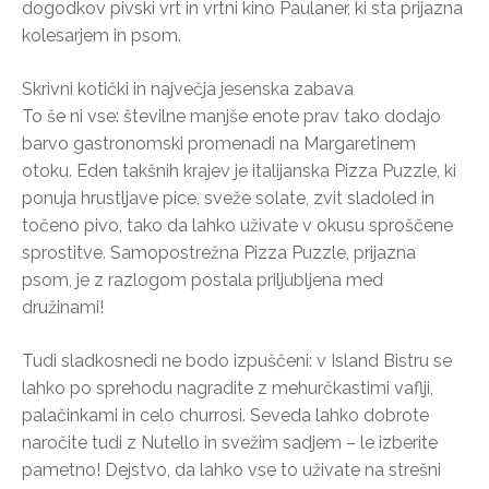
dogodkov pivski vrt in vrtni kino Paulaner, ki sta prijazna
kolesarjem in psom.
Skrivni kotički in največja jesenska zabava
To še ni vse: številne manjše enote prav tako dodajo
barvo gastronomski promenadi na Margaretinem
otoku. Eden takšnih krajev je italijanska Pizza Puzzle, ki
ponuja hrustljave pice, sveže solate, zvit sladoled in
točeno pivo, tako da lahko uživate v okusu sproščene
sprostitve. Samopostrežna Pizza Puzzle, prijazna
psom, je z razlogom postala priljubljena med
družinami!
Tudi sladkosnedi ne bodo izpuščeni: v Island Bistru se
lahko po sprehodu nagradite z mehurčkastimi vaflji,
palačinkami in celo churrosi. Seveda lahko dobrote
naročite tudi z Nutello in svežim sadjem – le izberite
pametno! Dejstvo, da lahko vse to uživate na strešni