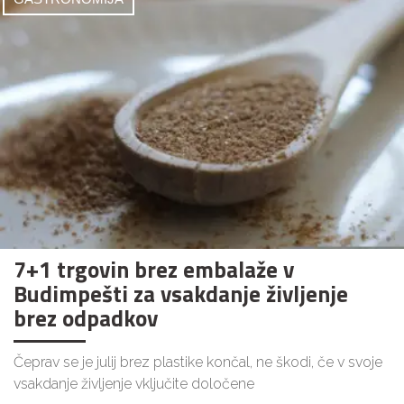
7+1 trgovin brez embalaže v
Budimpešti za vsakdanje življenje
brez odpadkov
Čeprav se je julij brez plastike končal, ne škodi, če v svoje
vsakdanje življenje vključite določene