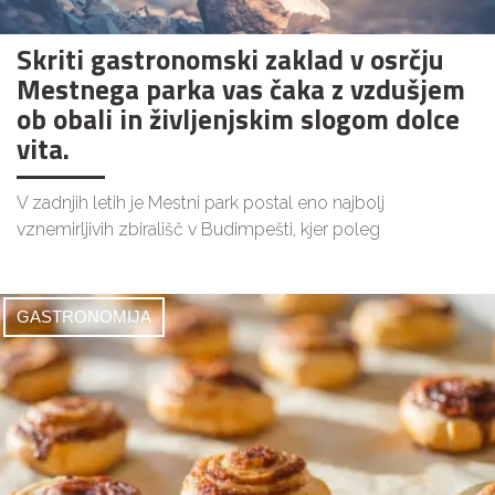
Skriti gastronomski zaklad v osrčju
Mestnega parka vas čaka z vzdušjem
ob obali in življenjskim slogom dolce
vita.
V zadnjih letih je Mestni park postal eno najbolj
vznemirljivih zbirališč v Budimpešti, kjer poleg
GASTRONOMIJA