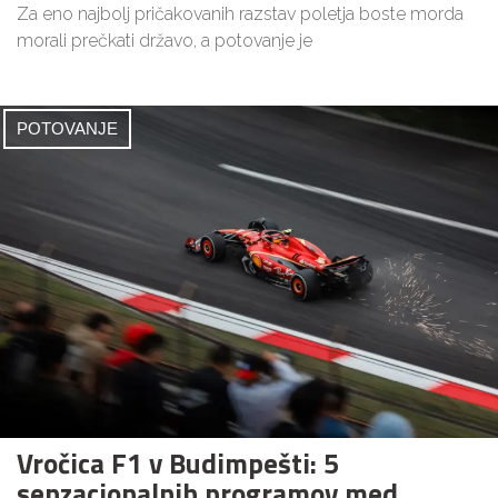
Za eno najbolj pričakovanih razstav poletja boste morda
morali prečkati državo, a potovanje je
POTOVANJE
Vročica F1 v Budimpešti: 5
senzacionalnih programov med