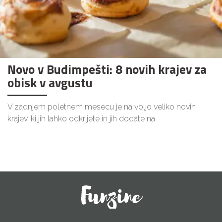
Novo v Budimpešti: 8 novih krajev za
obisk v avgustu
V zadnjem poletnem mesecu je na voljo veliko novih
krajev, ki jih lahko odkrijete in jih dodate na