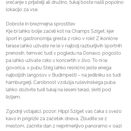
srečanje s prijatelji ali družino, tukaj boste našli popolno
lokacijo za vse.
Dobrote in brezmejna sprostitev
Kje bi lahko bolje začeli kot na Champs Sziget, kjer
šport in gastronomija gresta z roko v roki! Z ikonične
terase lahko uživate ne le v najbolj razburljivih športnih
prenosih, temveč tudi v pogledu na Donavo, pogosto
pa lahko uživate celo v koncertih v živo. To ni le
govorica, v pubu Stég lahko resnično jeste enega
najboljših langošov v Budimpešti – na jedilniku so tudi
hamburgerji. Čarobnost vzdušja ruševinskega puba
lahko doživite tudi tukaj na leseni terasi, skriti pod
listjem.
Zgodnji vstajalci, pozor: Hippi Sziget vas čaka s svežo
kavo in prigrizki za začetek dneva. Zbudite se z
mestom, začnite dan z neprimerljivo panoramo v oazi