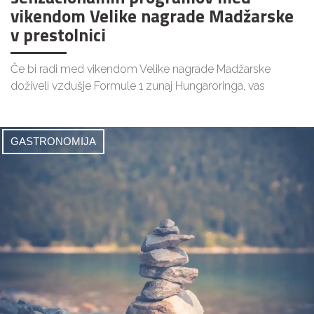
vikendom Velike nagrade Madžarske
v prestolnici
Če bi radi med vikendom Velike nagrade Madžarske
doživeli vzdušje Formule 1 zunaj Hungaroringa, vas
GASTRONOMIJA