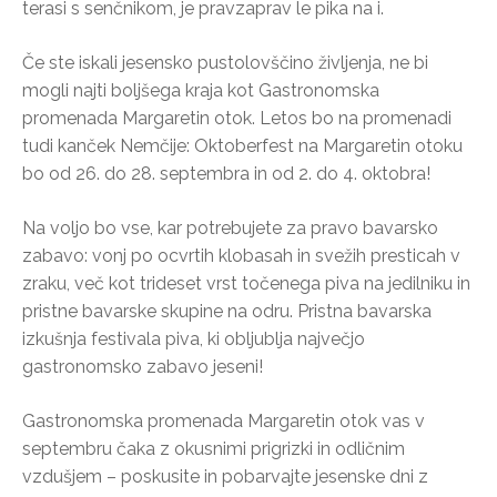
terasi s senčnikom, je pravzaprav le pika na i.
Če ste iskali jesensko pustolovščino življenja, ne bi
mogli najti boljšega kraja kot Gastronomska
promenada Margaretin otok. Letos bo na promenadi
tudi kanček Nemčije: Oktoberfest na Margaretin otoku
bo od 26. do 28. septembra in od 2. do 4. oktobra!
Na voljo bo vse, kar potrebujete za pravo bavarsko
zabavo: vonj po ocvrtih klobasah in svežih presticah v
zraku, več kot trideset vrst točenega piva na jedilniku in
pristne bavarske skupine na odru. Pristna bavarska
izkušnja festivala piva, ki obljublja največjo
gastronomsko zabavo jeseni!
Gastronomska promenada Margaretin otok vas v
septembru čaka z okusnimi prigrizki in odličnim
vzdušjem – poskusite in pobarvajte jesenske dni z