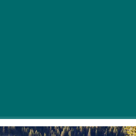
Če bi želeli v zadnjih tednih poletja na svoj seznam želja
dodati še nekaj nepozabnih destinacij, smo vam
predstavili nekaj obmorskih območij, ki bodo
nepozabna tako za naše oči kot za dušo. Romantični,
mirni donavski otoki vas vabijo na bleščečo
pustolovščino!