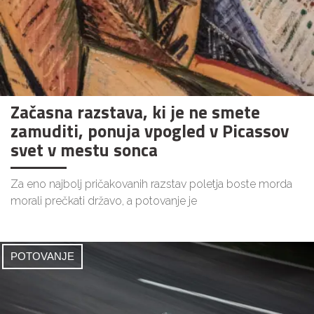
Začasna razstava, ki je ne smete
zamuditi, ponuja vpogled v Picassov
svet v mestu sonca
Za eno najbolj pričakovanih razstav poletja boste morda
morali prečkati državo, a potovanje je
POTOVANJE