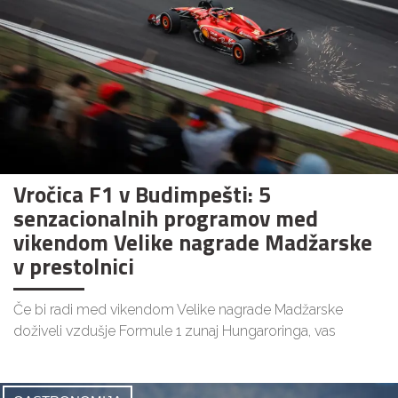
Vročica F1 v Budimpešti: 5
senzacionalnih programov med
vikendom Velike nagrade Madžarske
v prestolnici
Če bi radi med vikendom Velike nagrade Madžarske
doživeli vzdušje Formule 1 zunaj Hungaroringa, vas