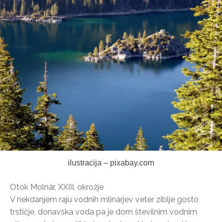
ilustracija – pixabay.com
Otok Molnár, XXIII. okrožje
V nekdanjem raju vodnih mlinarjev veter ziblje gosto
trstičje, donavska voda pa je dom številnim vodnim