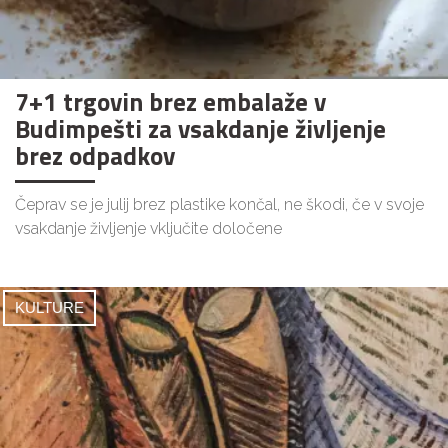
7+1 trgovin brez embalaže v
Budimpešti za vsakdanje življenje
brez odpadkov
Čeprav se je julij brez plastike končal, ne škodi, če v svoje
vsakdanje življenje vključite določene
KULTURE