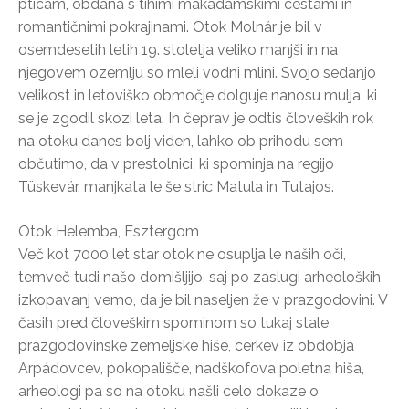
pticam, obdana s tihimi makadamskimi cestami in
romantičnimi pokrajinami. Otok Molnár je bil v
osemdesetih letih 19. stoletja veliko manjši in na
njegovem ozemlju so mleli vodni mlini. Svojo sedanjo
velikost in letoviško območje dolguje nanosu mulja, ki
se je zgodil skozi leta. In čeprav je odtis človeških rok
na otoku danes bolj viden, lahko ob prihodu sem
občutimo, da v prestolnici, ki spominja na regijo
Tüskevár, manjkata le še stric Matula in Tutajos.
Otok Helemba, Esztergom
Več kot 7000 let star otok ne osuplja le naših oči,
temveč tudi našo domišljijo, saj po zaslugi arheoloških
izkopavanj vemo, da je bil naseljen že v prazgodovini. V
časih pred človeškim spominom so tukaj stale
prazgodovinske zemeljske hiše, cerkev iz obdobja
Arpádovcev, pokopališče, nadškofova poletna hiša,
arheologi pa so na otoku našli celo dokaze o