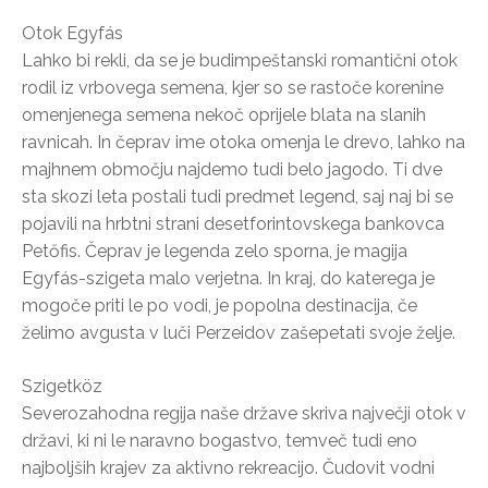
Otok Egyfás
Lahko bi rekli, da se je budimpeštanski romantični otok
rodil iz vrbovega semena, kjer so se rastoče korenine
omenjenega semena nekoč oprijele blata na slanih
ravnicah. In čeprav ime otoka omenja le drevo, lahko na
majhnem območju najdemo tudi belo jagodo. Ti dve
sta skozi leta postali tudi predmet legend, saj naj bi se
pojavili na hrbtni strani desetforintovskega bankovca
Petőfis. Čeprav je legenda zelo sporna, je magija
Egyfás-szigeta malo verjetna. In kraj, do katerega je
mogoče priti le po vodi, je popolna destinacija, če
želimo avgusta v luči Perzeidov zašepetati svoje želje.
Szigetköz
Severozahodna regija naše države skriva največji otok v
državi, ki ni le naravno bogastvo, temveč tudi eno
najboljših krajev za aktivno rekreacijo. Čudovit vodni