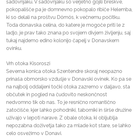
sadovnjaku. V sadovnjaku so verjetno gojili breskve,
pokopališče pa je domnevno pokopalo ribiče Helemba,
ki so delali na proštvu Dömös, k večnemu počitku.
Toda donavska celina, do katere je mogoče priti le z
ladjo, je prav tako znana po svojem divjem življenju, saj
tukaj najdemo edino kolonijo čapelj v Donavskem
ovinku.
Vrh otoka Kisoroszi
Severna konica otoka Szentendre skoraj neopazno
prinaša obmorsko vzdušje v Donavski ovinek. Ko pa se
na najbolj oddaljeni točki otoka zazremo v daljavo, sta
občutek in pogled na čudovito neskončnost
nedvomno tik ob nas. To je resnično romantično
zatočišče, kjer lahko pohodniki, taborniki in širše družine
uživajo v lepoti narave. Z obale otoka, ki obljublja
nepozabna doživetja tako za mlade kot stare, se lahko
celo osvežimo v Donavi.