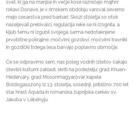
svet, ki ga na manjše in večje kose razrežejo majhni
rokavi Donave, je v rimskem obdobju varoval severno
mejo cesarstva pred barbari. Skozi stoletja so otok
naseljevali prebivalci, regulacija reke se ni izognila, a
kljub temu ni izgubil svojega šarma nedotaknjene
prvobitne pokrajine: močvirni gozdovi, močvirni travniki
in gozdički trdega lesa barvajo poplavno območje.
Če se odpravimo sem, nas poleg vodnih izletov čakajo
številni kulturni zakladi, skriti na podeželju: grad Khuen-
Héderváry, grad Mosonmagyaróvár, kapela
Boldogasszony iz 13. stoletja, sosednji, približno 700 let
star hrast Árpáda in romanska župnijska cerkev sv.
Jakoba v Lébényju.