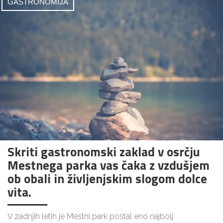
GASTRONOMIJA
Skriti gastronomski zaklad v osrčju
Mestnega parka vas čaka z vzdušjem
ob obali in življenjskim slogom dolce
vita.
V zadnjih letih je Mestni park postal eno najbolj