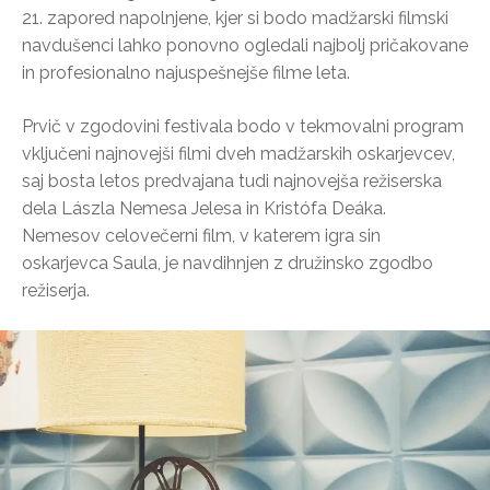
21. zapored napolnjene, kjer si bodo madžarski filmski
navdušenci lahko ponovno ogledali najbolj pričakovane
in profesionalno najuspešnejše filme leta.
Prvič v zgodovini festivala bodo v tekmovalni program
vključeni najnovejši filmi dveh madžarskih oskarjevcev,
saj bosta letos predvajana tudi najnovejša režiserska
dela Lászla Nemesa Jelesa in Kristófa Deáka.
Nemesov celovečerni film, v katerem igra sin
oskarjevca Saula, je navdihnjen z družinsko zgodbo
režiserja.