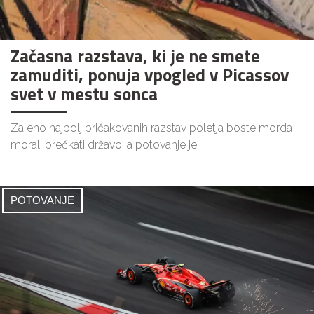
Začasna razstava, ki je ne smete
zamuditi, ponuja vpogled v Picassov
svet v mestu sonca
Za eno najbolj pričakovanih razstav poletja boste morda
morali prečkati državo, a potovanje je
POTOVANJE