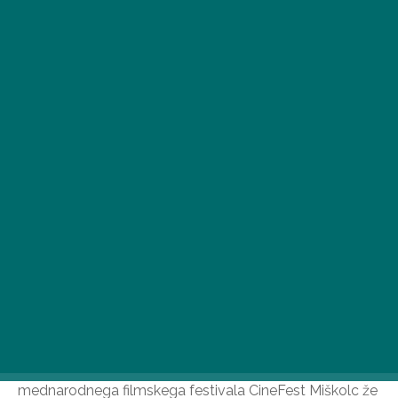
•
2025. SEP. 1.
Med 5. in 13. septembrom bodo dvorane
mednarodnega filmskega festivala CineFest Miškolc že