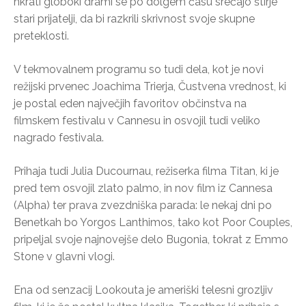
hkrati globoki drami se po dolgem času srečajo štirje
stari prijatelji, da bi razkrili skrivnost svoje skupne
preteklosti.
V tekmovalnem programu so tudi dela, kot je novi
režijski prvenec Joachima Trierja, Čustvena vrednost, ki
je postal eden največjih favoritov občinstva na
filmskem festivalu v Cannesu in osvojil tudi veliko
nagrado festivala.
Prihaja tudi Julia Ducournau, režiserka filma Titan, ki je
pred tem osvojil zlato palmo, in nov film iz Cannesa
(Alpha) ter prava zvezdniška parada: le nekaj dni po
Benetkah bo Yorgos Lanthimos, tako kot Poor Couples,
pripeljal svoje najnovejše delo Bugonia, tokrat z Emmo
Stone v glavni vlogi.
Ena od senzacij Lookouta je ameriški telesni grozljiv