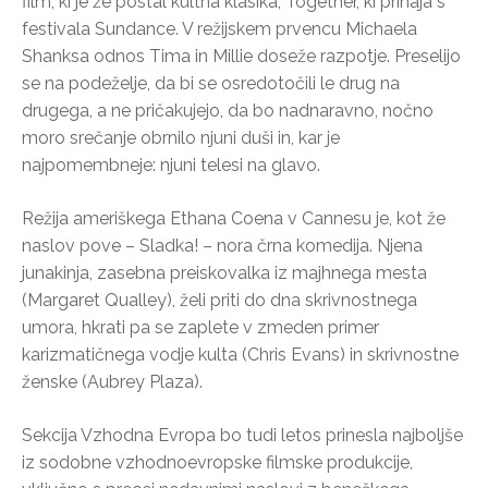
film, ki je že postal kultna klasika, Together, ki prihaja s
festivala Sundance. V režijskem prvencu Michaela
Shanksa odnos Tima in Millie doseže razpotje. Preselijo
se na podeželje, da bi se osredotočili le drug na
drugega, a ne pričakujejo, da bo nadnaravno, nočno
moro srečanje obrnilo njuni duši in, kar je
najpomembneje: njuni telesi na glavo.
Režija ameriškega Ethana Coena v Cannesu je, kot že
naslov pove – Sladka! – nora črna komedija. Njena
junakinja, zasebna preiskovalka iz majhnega mesta
(Margaret Qualley), želi priti do dna skrivnostnega
umora, hkrati pa se zaplete v zmeden primer
karizmatičnega vodje kulta (Chris Evans) in skrivnostne
ženske (Aubrey Plaza).
Sekcija Vzhodna Evropa bo tudi letos prinesla najboljše
iz sodobne vzhodnoevropske filmske produkcije,