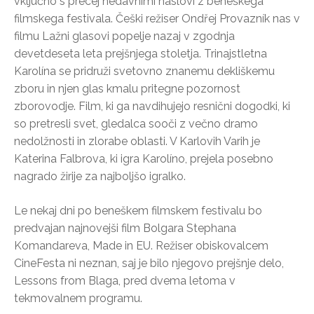
vključno s precej nedavnimi naslovi z beneškega
filmskega festivala. Češki režiser Ondřej Provazník nas v
filmu Lažni glasovi popelje nazaj v zgodnja
devetdeseta leta prejšnjega stoletja. Trinajstletna
Karolína se pridruži svetovno znanemu dekliškemu
zboru in njen glas kmalu pritegne pozornost
zborovodje. Film, ki ga navdihujejo resnični dogodki, ki
so pretresli svet, gledalca sooči z večno dramo
nedolžnosti in zlorabe oblasti. V Karlovih Varih je
Katerina Falbrova, ki igra Karolíno, prejela posebno
nagrado žirije za najboljšo igralko.
Le nekaj dni po beneškem filmskem festivalu bo
predvajan najnovejši film Bolgara Stephana
Komandareva, Made in EU. Režiser obiskovalcem
CineFesta ni neznan, saj je bilo njegovo prejšnje delo,
Lessons from Blaga, pred dvema letoma v
tekmovalnem programu.