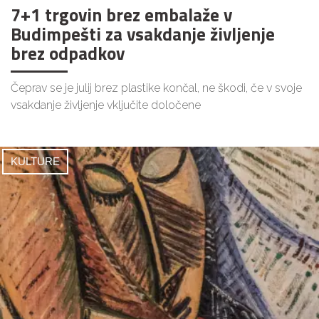
7+1 trgovin brez embalaže v
Budimpešti za vsakdanje življenje
brez odpadkov
Čeprav se je julij brez plastike končal, ne škodi, če v svoje
vsakdanje življenje vključite določene
KULTURE