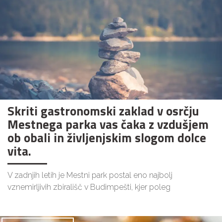
Skriti gastronomski zaklad v osrčju
Mestnega parka vas čaka z vzdušjem
ob obali in življenjskim slogom dolce
vita.
V zadnjih letih je Mestni park postal eno najbolj
vznemirljivih zbirališč v Budimpešti, kjer poleg