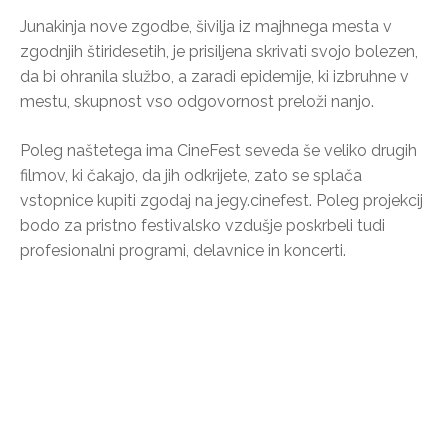
Junakinja nove zgodbe, šivilja iz majhnega mesta v
zgodnjih štiridesetih, je prisiljena skrivati svojo bolezen,
da bi ohranila službo, a zaradi epidemije, ki izbruhne v
mestu, skupnost vso odgovornost preloži nanjo.
Poleg naštetega ima CineFest seveda še veliko drugih
filmov, ki čakajo, da jih odkrijete, zato se splača
vstopnice kupiti zgodaj na jegy.cinefest. Poleg projekcij
bodo za pristno festivalsko vzdušje poskrbeli tudi
profesionalni programi, delavnice in koncerti.