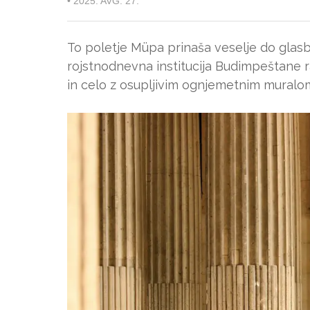
•
2025. AVG. 27.
To poletje Müpa prinaša veselje do glasbe
rojstnodnevna institucija Budimpeštane r
in celo z osupljivim ognjemetnim muralo