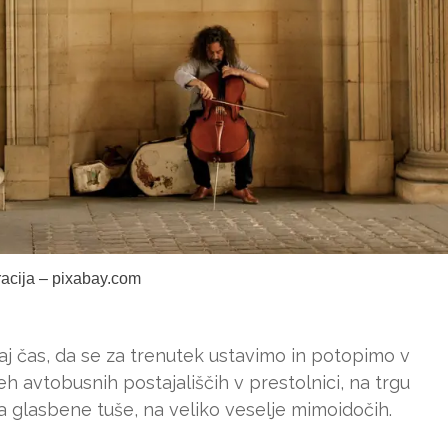
tracija – pixabay.com
aj čas, da se za trenutek ustavimo in potopimo v
h avtobusnih postajališčih v prestolnici, na trgu
la glasbene tuše, na veliko veselje mimoidočih.