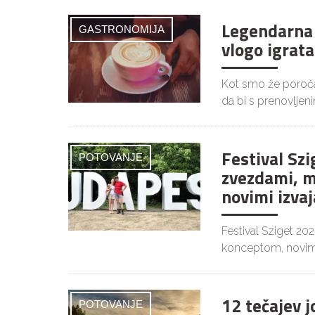
Legendarna 
GASTRONOMIJA
vlogo igrata
Kot smo že poročal
da bi s prenovljen
Festival Szi
POTOVANJE
zvezdami, m
novimi izvaj
Festival Sziget 20
konceptom, novim
12 tečajev 
POTOVANJE