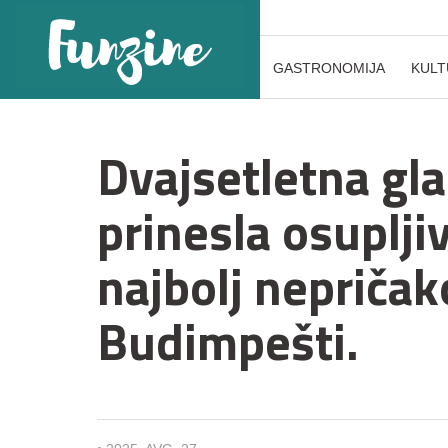
GASTRONOMIJA
KULT
Dvajsetletna gla
prinesla osuplji
najbolj nepričak
Budimpešti.