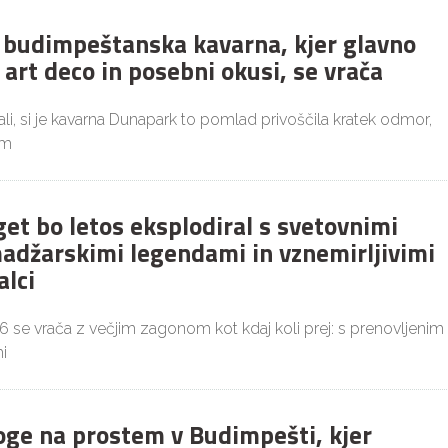
budimpeštanska kavarna, kjer glavno
 art deco in posebni okusi, se vrača
i, si je kavarna Dunapark to pomlad privoščila kratek odmor,
im
get bo letos eksplodiral s svetovnimi
adžarskimi legendami in vznemirljivimi
alci
26 se vrača z večjim zagonom kot kdaj koli prej: s prenovljenim
i
joge na prostem v Budimpešti, kjer