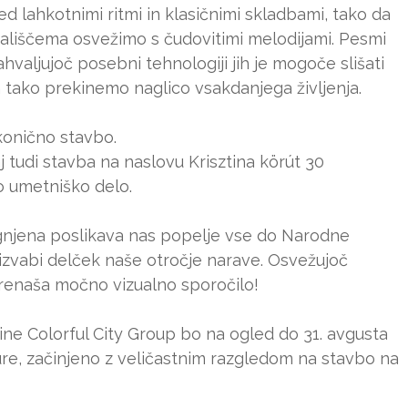
d lahkotnimi ritmi in klasičnimi skladbami, tako da
liščema osvežimo s čudovitimi melodijami. Pesmi
hvaljujoč posebni tehnologiji jih je mogoče slišati
 tako prekinemo naglico vsakdanjega življenja.
ikonično stavbo.
aj tudi stavba na naslovu Krisztina körút 30
 umetniško delo.
ognjena poslikava nas popelje vse do Narodne
izvabi delček naše otročje narave. Osvežujoč
 prenaša močno vizualno sporočilo!
ne Colorful City Group bo na ogled do 31. avgusta
ure, začinjeno z veličastnim razgledom na stavbo na