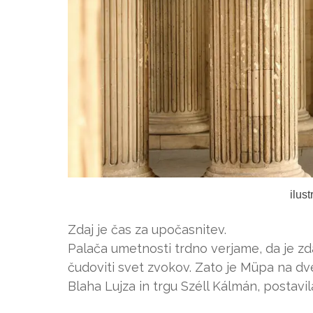
ilus
Zdaj je čas za upočasnitev.
Palača umetnosti trdno verjame, da je zd
čudoviti svet zvokov. Zato je Müpa na dve
Blaha Lujza in trgu Széll Kálmán, postavi