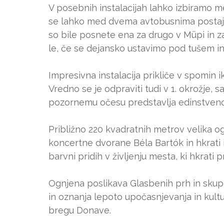
V posebnih instalacijah lahko izbiramo me
se lahko med dvema avtobusnima postaja
so bile posnete ena za drugo v Müpi in za
le, če se dejansko ustavimo pod tušem in
Impresivna instalacija prikliče v spomin 
Vredno se je odpraviti tudi v 1. okrožje, s
pozornemu očesu predstavlja edinstveno
Približno 220 kvadratnih metrov velika 
koncertne dvorane Béla Bartók in hkrati 
barvni pridih v življenju mesta, ki hkrati
Ognjena poslikava Glasbenih prh in skupi
in oznanja lepoto upočasnjevanja in kult
bregu Donave.