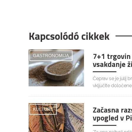
Kapcsolódó cikkek
7+1 trgovin
GASTRONOMIJA
vsakdanje ž
Čeprav se je julij 
vključite določene
Začasna raz
KULTURE
vpogled v P