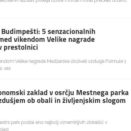
čakovanih razstav poletja boste morda morali prečkati državo,
v Budimpešti: 5 senzacionalnih
med vikendom Velike nagrade
 prestolnici
kendom Velike nagrade Madžarske doživeli vzdušje Formule 1
, vas
ronomski zaklad v osrčju Mestnega parka
zdušjem ob obali in življenjskim slogom
estni park postal eno najbolj vznemirljivih zbirališč v
oleg