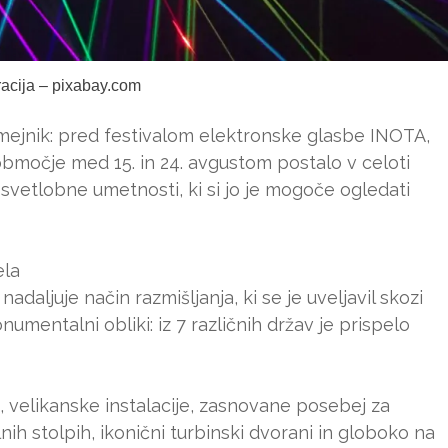
tracija – pixabay.com
mejnik: pred festivalom elektronske glasbe INOTA,
 območje med 15. in 24. avgustom postalo v celoti
svetlobne umetnosti, ki si jo je mogoče ogledati
ela
aljuje način razmišljanja, ki se je uveljavil skozi
numentalni obliki: iz 7 različnih držav je prispelo
e, velikanske instalacije, zasnovane posebej za
ih stolpih, ikonični turbinski dvorani in globoko na