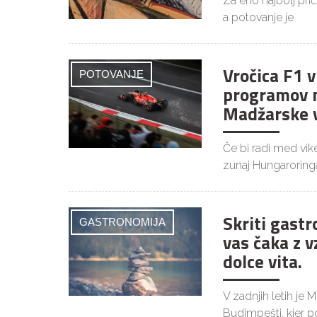
Za eno najbolj pri
a potovanje je
Vročica F1 
POTOVANJE
programov 
Madžarske v
Če bi radi med vi
zunaj Hungaroringa
Skriti gast
GASTRONOMIJA
vas čaka z v
dolce vita.
V zadnjih letih je M
Budimpešti, kjer p