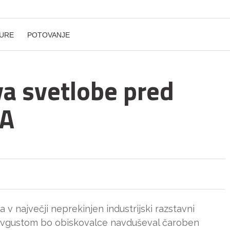
URE
POTOVANJE
va svetlobe pred
TA
 v največji neprekinjen industrijski razstavni
 avgustom bo obiskovalce navduševal čaroben