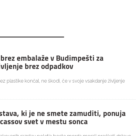
 brez embalaže v Budimpešti za
ivljenje brez odpadkov
brez plastike končal, ne škodi, če v svoje vsakdanje življenje
stava, ki je ne smete zamuditi, ponuja
icassov svet v mestu sonca