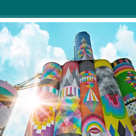
mnogih delih mesta. Pred kratkim se je pojavilo nekaj
novih del, naj vam pokažemo, kaj so!