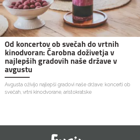
Od koncertov ob svečah do vrtnih
kinodvoran: Čarobna doživetja v
najlepših gradovih naše države v
avgustu
Avgusta oživijo najlepši gradovi naše države: koncerti ob
svečah, vrtni kinodvorane, aristokratske