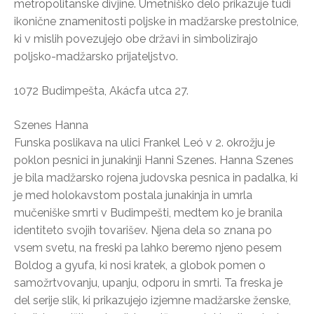
metropolitanske divjine. Umetniško delo prikazuje tudi
ikonične znamenitosti poljske in madžarske prestolnice,
ki v mislih povezujejo obe državi in simbolizirajo
poljsko-madžarsko prijateljstvo.
1072 Budimpešta, Akácfa utca 27.
Szenes Hanna
Funska poslikava na ulici Frankel Leó v 2. okrožju je
poklon pesnici in junakinji Hanni Szenes. Hanna Szenes
je bila madžarsko rojena judovska pesnica in padalka, ki
je med holokavstom postala junakinja in umrla
mučeniške smrti v Budimpešti, medtem ko je branila
identiteto svojih tovarišev. Njena dela so znana po
vsem svetu, na freski pa lahko beremo njeno pesem
Boldog a gyufa, ki nosi kratek, a globok pomen o
samožrtvovanju, upanju, odporu in smrti. Ta freska je
del serije slik, ki prikazujejo izjemne madžarske ženske,