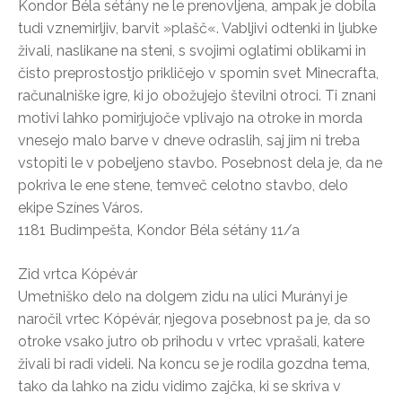
Kondor Béla sétány ne le prenovljena, ampak je dobila
tudi vznemirljiv, barvit »plašč«. Vabljivi odtenki in ljubke
živali, naslikane na steni, s svojimi oglatimi oblikami in
čisto preprostostjo prikličejo v spomin svet Minecrafta,
računalniške igre, ki jo obožujejo številni otroci. Ti znani
motivi lahko pomirjujoče vplivajo na otroke in morda
vnesejo malo barve v dneve odraslih, saj jim ni treba
vstopiti le v pobeljeno stavbo. Posebnost dela je, da ne
pokriva le ene stene, temveč celotno stavbo, delo
ekipe Színes Város.
1181 Budimpešta, Kondor Béla sétány 11/a
Zid vrtca Kópévár
Umetniško delo na dolgem zidu na ulici Murányi je
naročil vrtec Kópévár, njegova posebnost pa je, da so
otroke vsako jutro ob prihodu v vrtec vprašali, katere
živali bi radi videli. Na koncu se je rodila gozdna tema,
tako da lahko na zidu vidimo zajčka, ki se skriva v