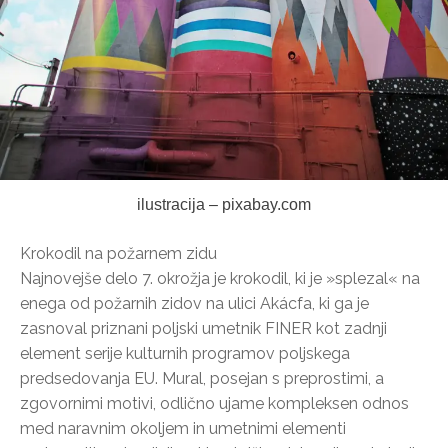
ilustracija – pixabay.com
Krokodil na požarnem zidu
Najnovejše delo 7. okrožja je krokodil, ki je »splezal« na
enega od požarnih zidov na ulici Akácfa, ki ga je
zasnoval priznani poljski umetnik FINER kot zadnji
element serije kulturnih programov poljskega
predsedovanja EU. Mural, posejan s preprostimi, a
zgovornimi motivi, odlično ujame kompleksen odnos
med naravnim okoljem in umetnimi elementi