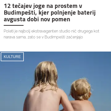
12 tečajev joge na prostem v
Budimpešti, kjer polnjenje baterij
avgusta dobi nov pomen
Poleti je najbolj ekstravaganten studio nič drugega kot
narava sama, zato se v Budimpešti začenjajo
KULTURE