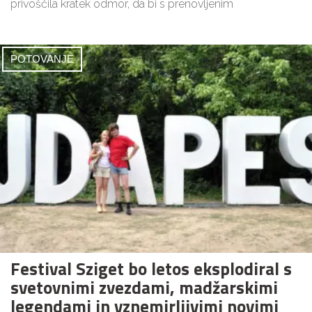
privoščila kratek odmor, da bi s prenovljenim
POTOVANJE
Festival Sziget bo letos eksplodiral s
svetovnimi zvezdami, madžarskimi
legendami in vznemirljivimi novimi