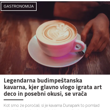
GASTRONOMIJA
Legendarna budimpeštanska
kavarna, kjer glavno vlogo igrata art
deco in posebni okusi, se vrača
Kot smo že poročali, si je kavarna Dunapark to pomlad