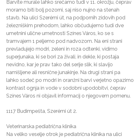
Barvite murale lahko srečamo tudi v 11. okrožju, čeprav
moramo biti bolj pozorni, saj niso nujno na stenah
stavb. Na ulici Szerémi út, na podpornih zidovih pod
železniškim prehodom, lahko občudujemo tudi dve
umetnini ulične umetnosti Színes Város, ko se s
tramvajem 1 peljemo pod nadvozom. Na eni strani
prevladujejo modri, zeleni in roza odtenki, vidimo
superjunaka, ki se bori za živali, in dekle, ki postaja
nevidno, kar je prav tako del serije slik, ki slavijo
namišljene ali resnične junakinje. Na drugi strani pa
lahko sodeč po modri in oranžni barvi verjetno opazimo
kontrast ognja in vode v sodobni upodobitvi, čeprav
Színes Város ni objavil informacij o njegovem pomenu.
1117 Budimpešta, Szerémi út 2.
Veterinarska pediatrična klinika
Na veliko veselje otrok je pediatrična klinika na ulici