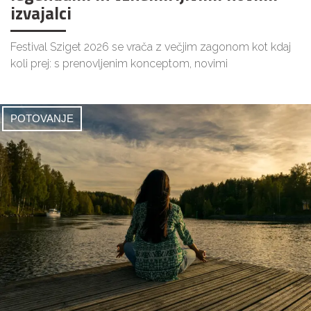
izvajalci
Festival Sziget 2026 se vrača z večjim zagonom kot kdaj
koli prej: s prenovljenim konceptom, novimi
POTOVANJE