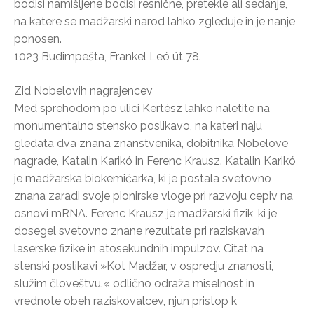
bodisi namišljene bodisi resnične, pretekle ali sedanje,
na katere se madžarski narod lahko zgleduje in je nanje
ponosen.
1023 Budimpešta, Frankel Leó út 78.
Zid Nobelovih nagrajencev
Med sprehodom po ulici Kertész lahko naletite na
monumentalno stensko poslikavo, na kateri naju
gledata dva znana znanstvenika, dobitnika Nobelove
nagrade, Katalin Karikó in Ferenc Krausz. Katalin Karikó
je madžarska biokemičarka, ki je postala svetovno
znana zaradi svoje pionirske vloge pri razvoju cepiv na
osnovi mRNA. Ferenc Krausz je madžarski fizik, ki je
dosegel svetovno znane rezultate pri raziskavah
laserske fizike in atosekundnih impulzov. Citat na
stenski poslikavi »Kot Madžar, v ospredju znanosti,
služim človeštvu.« odlično odraža miselnost in
vrednote obeh raziskovalcev, njun pristop k