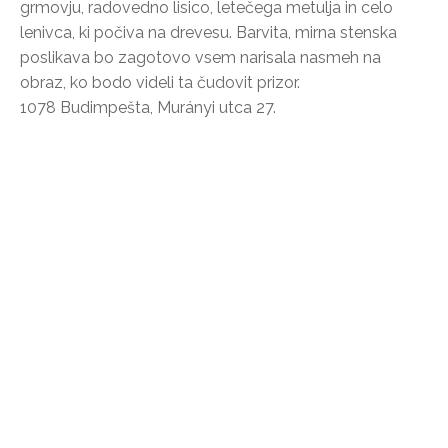
grmovju, radovedno lisico, letečega metulja in celo
lenivca, ki počiva na drevesu. Barvita, mirna stenska
poslikava bo zagotovo vsem narisala nasmeh na
obraz, ko bodo videli ta čudovit prizor.
1078 Budimpešta, Murányi utca 27.