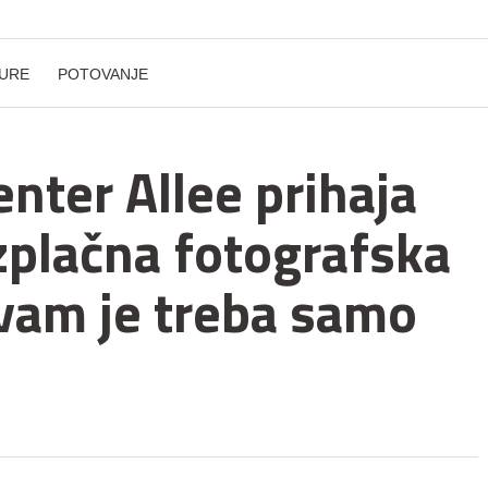
URE
POTOVANJE
nter Allee prihaja
zplačna fotografska
 vam je treba samo