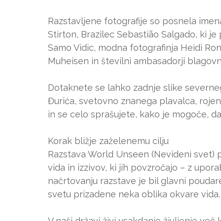
Razstavljene fotografije so posnela imena
Stirton, Brazilec Sebastião Salgado, ki je
Samo Vidic, modna fotografinja Heidi R
Muheisen in številni ambasadorji blago
Dotaknete se lahko zadnje slike severn
Đurića, svetovno znanega plavalca, rojene
in se celo sprašujete, kako je mogoče, da 
Korak bližje zaželenemu cilju
Razstava World Unseen (Nevideni svet) p
vida in izzivov, ki jih povzročajo – z upo
načrtovanju razstave je bil glavni poudare
svetu prizadene neka oblika okvare vida.
V naši državi živi vsakdanje življenje več k