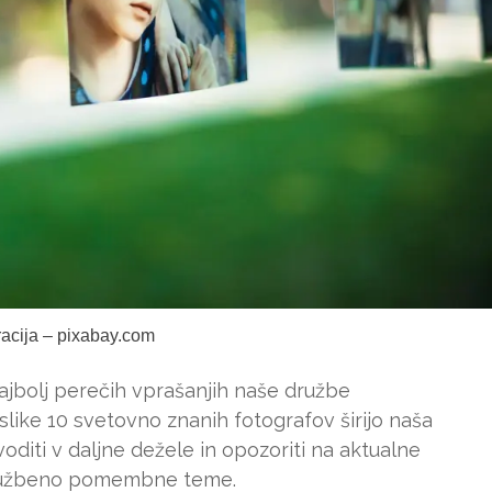
tracija – pixabay.com
najbolj perečih vprašanjih naše družbe
slike 10 svetovno znanih fotografov širijo naša
oditi v daljne dežele in opozoriti na aktualne
 družbeno pomembne teme.