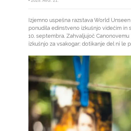
•
2025. AVG. 21.
Izjemno uspešna razstava World Unseen to
ponudila edinstveno izkušnjo videčim in s
10. septembra. Zahvaljujoč Canonovemu 
izkušnjo za vsakogar: dotikanje del ni le