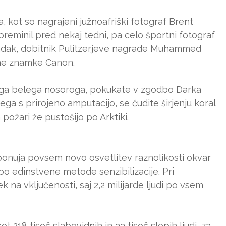
, kot so nagrajeni južnoafriški fotograf Brent
 preminil pred nekaj tedni, pa celo športni fotograf
ondak, dobitnik Pulitzerjeve nagrade Muhammed
vne znamke Canon.
ega belega nosoroga, pokukate v zgodbo Darka
ga s prirojeno amputacijo, se čudite širjenju koral
požari že pustošijo po Arktiki.
onuja povsem novo osvetlitev raznolikosti okvar
rabo edinstvene metode senzibilizacije. Pri
k na vključenosti, saj 2,2 milijarde ljudi po vsem
ot 218 tisoč slabovidnih in 33 tisoč slepih ljudi, za