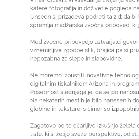
katere fotografija in doživetje pogleda na
Unseen si prizadeva podreti ta zid: da bi l
spremlja madžarska zvočna pripoved, ki j
Med zvočno pripovedjo ustvarjalci govori
vznemirljive zgodbe slik, brajica pa si pr
nepozabna za slepe in slabovidne.
Ne moremo izpustiti inovativne tehnologij
digitalnim tiskalnikom Arizona in progr
Posebnost slednjega je, da se po nanosu n
Na nekaterih mestih je bilo nanesenih do 5
globine in teksture, s čimer so izpopolnile
Zagotovo bo to očarljivo izkušnjo želela
tiste, ki si želijo sveže perspektive, od 