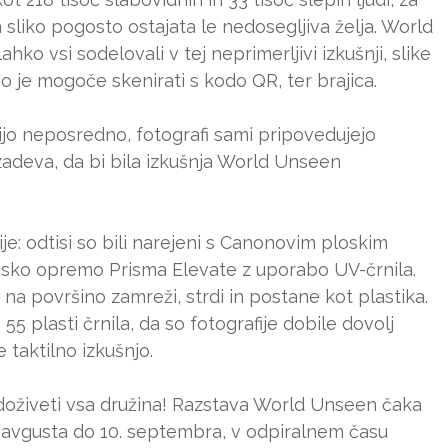
 sliko pogosto ostajata le nedosegljiva želja. World
ahko vsi sodelovali v tej neprimerljivi izkušnji, slike
o je mogoče skenirati s kodo QR, ter brajica.
jo neposredno, fotografi sami pripovedujejo
izadeva, da bi bila izkušnja World Unseen
e: odtisi so bili narejeni s Canonovim ploskim
amsko opremo Prisma Elevate z uporabo UV-črnila.
a površino zamreži, strdi in postane kot plastika.
5 plasti črnila, da so fotografije dobile dovolj
 taktilno izkušnjo.
 doživeti vsa družina! Razstava World Unseen čaka
11. avgusta do 10. septembra, v odpiralnem času