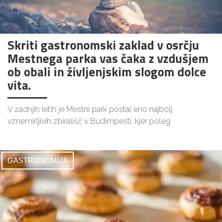
Skriti gastronomski zaklad v osrčju
Mestnega parka vas čaka z vzdušjem
ob obali in življenjskim slogom dolce
vita.
V zadnjih letih je Mestni park postal eno najbolj
vznemirljivih zbirališč v Budimpešti, kjer poleg
GASTRONOMIJA