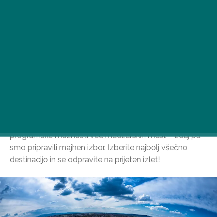
V zadnjih mesecih smo vam priporočili znamenitosti in
programske možnosti več madžarskih mest – zdaj pa
smo pripravili majhen izbor. Izberite najbolj všečno
destinacijo in se odpravite na prijeten izlet!