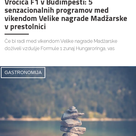
Vročica F1 v Budimpešti: 5
senzacionalnih programov med
vikendom Velike nagrade Madžarske
v prestolnici
Če bi radi med vikendom Velike nagrade Madžarske
doživeli vzdušje Formule 1 zunaj Hungaroringa, vas
GASTRONOMIJA