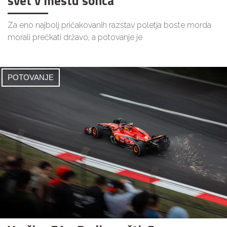
svet v mestu sonca
Za eno najbolj pričakovanih razstav poletja boste morda
morali prečkati državo, a potovanje je
POTOVANJE