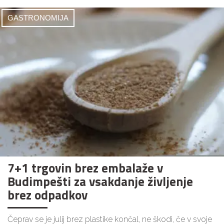
GASTRONOMIJA
7+1 trgovin brez embalaže v
Budimpešti za vsakdanje življenje
brez odpadkov
Čeprav se je julij brez plastike končal, ne škodi, če v svoje