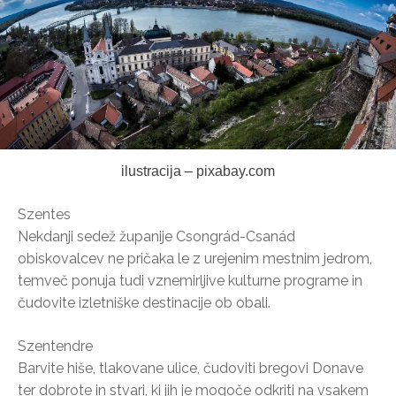
ilustracija – pixabay.com
Szentes
Nekdanji sedež županije Csongrád-Csanád
obiskovalcev ne pričaka le z urejenim mestnim jedrom,
temveč ponuja tudi vznemirljive kulturne programe in
čudovite izletniške destinacije ob obali.
Szentendre
Barvite hiše, tlakovane ulice, čudoviti bregovi Donave
ter dobrote in stvari, ki jih je mogoče odkriti na vsakem