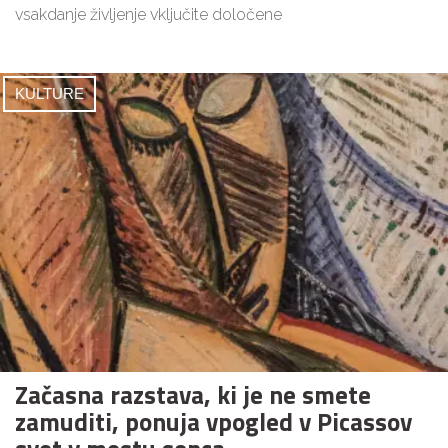
vsakdanje življenje vključite določene
KULTURE
Začasna razstava, ki je ne smete
zamuditi, ponuja vpogled v Picassov