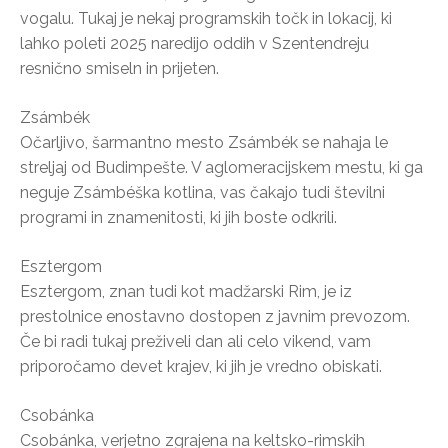
vogalu. Tukaj je nekaj programskih točk in lokacij, ki
lahko poleti 2025 naredijo oddih v Szentendreju
resnično smiseln in prijeten.
Zsámbék
Očarljivo, šarmantno mesto Zsámbék se nahaja le
streljaj od Budimpešte. V aglomeracijskem mestu, ki ga
neguje Zsámbéška kotlina, vas čakajo tudi številni
programi in znamenitosti, ki jih boste odkrili.
Esztergom
Esztergom, znan tudi kot madžarski Rim, je iz
prestolnice enostavno dostopen z javnim prevozom.
Če bi radi tukaj preživeli dan ali celo vikend, vam
priporočamo devet krajev, ki jih je vredno obiskati.
Csobánka
Csobánka, verjetno zgrajena na keltsko-rimskih