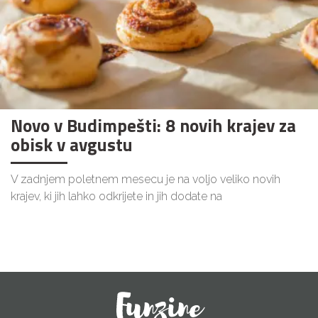
Novo v Budimpešti: 8 novih krajev za
obisk v avgustu
V zadnjem poletnem mesecu je na voljo veliko novih
krajev, ki jih lahko odkrijete in jih dodate na