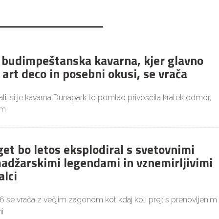
budimpeštanska kavarna, kjer glavno
 art deco in posebni okusi, se vrača
i, si je kavarna Dunapark to pomlad privoščila kratek odmor,
im
get bo letos eksplodiral s svetovnimi
adžarskimi legendami in vznemirljivimi
alci
26 se vrača z večjim zagonom kot kdaj koli prej: s prenovljenim
i