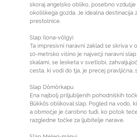
skoraj angelsko obliko, posebno vzdušje 
okoliškega gozda. Je idealna destinacija
prestolnice.
Slap Ilona-völgyi
Ta impresivni naravni zaklad se skriva v o
10-metrsko višino je največji naravni sla
skalami, se lesketa v svetlobi, zahvaljuj
cesta, ki vodi do tja, je precej pravljična
Slap Dömörkapu
Ena najbolj priljubljenih pohodniških točk
Bükkös oblikoval slap. Pogled na vodo, ki
a območje je čarobno tudi, ko potok teče v 
razgledne točke za ljubitelje narave.
Slap Meleg-mányi