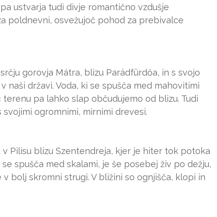
pa ustvarja tudi divje romantično vzdušje
 za poldnevni, osvežujoč pohod za prebivalce
srčju gorovja Mátra, blizu Parádfürdőa, in s svojo
p v naši državi. Voda, ki se spušča med mahovitimi
oč terenu pa lahko slap občudujemo od blizu. Tudi
, s svojimi ogromnimi, mirnimi drevesi.
 v Pilisu blizu Szentendreja, kjer je hiter tok potoka
 se spušča med skalami, je še posebej živ po dežju,
bolj skromni strugi. V bližini so ognjišča, klopi in