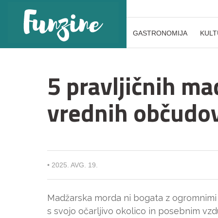
GASTRONOMIJA
KULT
5 pravljičnih ma
vrednih občudov
•
2025. AVG. 19.
Madžarska morda ni bogata z ogromnimi sl
s svojo očarljivo okolico in posebnim vz