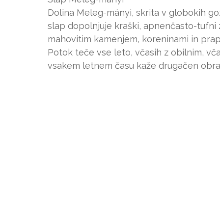
Dolina Meleg-mányi, skrita v globokih goz
slap dopolnjuje kraški, apnenčasto-tufni 
mahovitim kamenjem, koreninami in prapro
Potok teče vse leto, včasih z obilnim, v
vsakem letnem času kaže drugačen obra