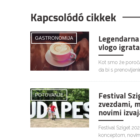
Kapcsolódó cikkek
Legendarna 
GASTRONOMIJA
vlogo igrata
Kot smo že poročal
da bi s prenovljen
Festival Szi
POTOVANJE
zvezdami, m
novimi izvaj
Festival Sziget 20
konceptom, novim