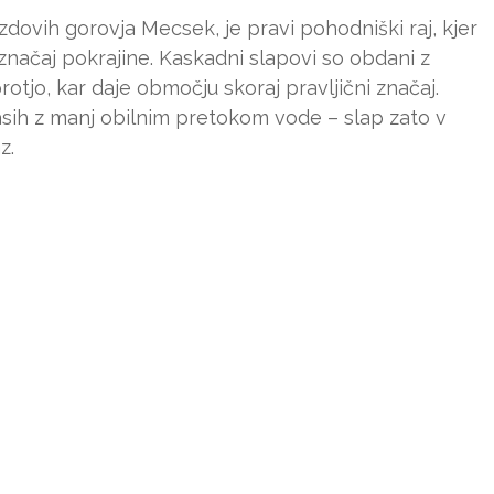
dovih gorovja Mecsek, je pravi pohodniški raj, kjer
značaj pokrajine. Kaskadni slapovi so obdani z
tjo, kar daje območju skoraj pravljični značaj.
časih z manj obilnim pretokom vode – slap zato v
z.