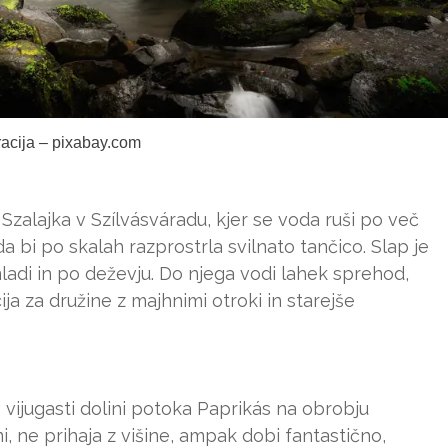
tracija – pixabay.com
 Szalajka v Szílvásváradu, kjer se voda ruši po več
a bi po skalah razprostrla svilnato tančico. Slap je
adi in po deževju. Do njega vodi lahek sprehod,
ija za družine z majhnimi otroki in starejše
 vijugasti dolini potoka Paprikás na obrobju
, ne prihaja z višine, ampak dobi fantastično,