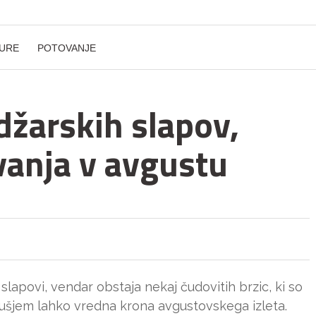
URE
POTOVANJE
džarskih slapov,
anja v avgustu
apovi, vendar obstaja nekaj čudovitih brzic, ki so
dušjem lahko vredna krona avgustovskega izleta.