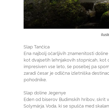
ilus
Slap Tančica
Ena najbolj očarljivih znamenitosti doline
kot dvajsetih lehnjakovih stopnicah, kot d
impresiven vse leto, še posebej pa spoml
zaradi česar je odlična izletniška destinac
pohodnike.
Slap doline Jegenye
Eden od biserov Budimskih hribov, skrit v
Solymárja. Voda, ki se spušča med skalami