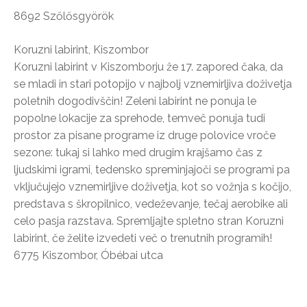
8692 Szőlősgyörök
Koruzni labirint, Kiszombor
Koruzni labirint v Kiszomborju že 17. zapored čaka, da
se mladi in stari potopijo v najbolj vznemirljiva doživetja
poletnih dogodivščin! Zeleni labirint ne ponuja le
popolne lokacije za sprehode, temveč ponuja tudi
prostor za pisane programe iz druge polovice vroče
sezone: tukaj si lahko med drugim krajšamo čas z
ljudskimi igrami, tedensko spreminjajoči se programi pa
vključujejo vznemirljive doživetja, kot so vožnja s kočijo,
predstava s škropilnico, vedeževanje, tečaj aerobike ali
celo pasja razstava. Spremljajte spletno stran Koruzni
labirint, če želite izvedeti več o trenutnih programih!
6775 Kiszombor, Óbébai utca