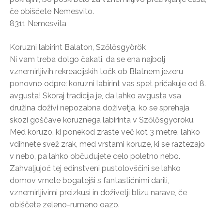
če obiščete Nemesvito.
8311 Nemesvita
Koruzni labirint Balaton, Szőlősgyörök
Ni vam treba dolgo čakati, da se ena najbolj
vznemirljivih rekreacijskih točk ob Blatnem jezeru
ponovno odpre: koruzni labirint vas spet pričakuje od 8.
avgusta! Skoraj tradicija je, da lahko avgusta vsa
družina doživi nepozabna doživetja, ko se sprehaja
skozi goščave koruznega labirinta v Szőlősgyöröku.
Med koruzo, ki ponekod zraste več kot 3 metre, lahko
vdihnete svež zrak, med vrstami koruze, ki se raztezajo
v nebo, pa lahko občudujete celo poletno nebo.
Zahvaljujoč tej edinstveni pustolovščini se lahko
domov vrnete bogatejši s fantastičnimi darili,
vznemirljivimi preizkusi in doživetji blizu narave, če
obiščete zeleno-rumeno oazo.