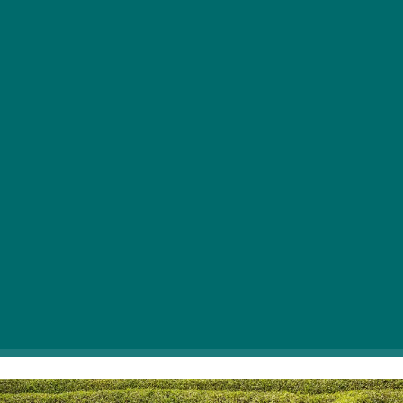
V naročju narave lahko doživite resnično edinstvena
doživetja: labirinti iz žive meje in koruze naše države
samo čakajo, da se vržete v poletne pustolovščine!