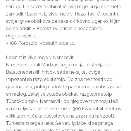
mini golf in seveda labirint iz žive meje, ki ga ne smete
zamuditi! Labirint iz žive meje v Tisza-tavi Ökocentru
svoje igrive obiskovalce čaka s črkovno uganko, ki jim
bo na oddih v Poroszlóu prinesla nepozabne
dogodivščine.
3388 Poroszló, Kossuth utca 41.
Labirint iz žive meje v Nemesviti
Na severni obali Madžarskega morja, le streljaj od
Balatonederskih hribov, se že nekaj let dviga
impozanten razgledni stolp. Do znamenitosti vodi
gozdna jasa, poleg čudovite panorame pa obstaja še
en razlog, zakaj se splača obiskati razgledni stolp
Tücsökdomb v Nemesviti: ob njegovem vznožju leži
vznemirljiv labirint iz žive meje! 300 kvadratnih metrov
velik labirint čaka pustolovce na 212 metrih, vzdolž
Turkestanskega sileka. Še več, igrišče, ki se prilega
pokrajini, bo poskrbelo za vznemirljivo preživljanje časa,