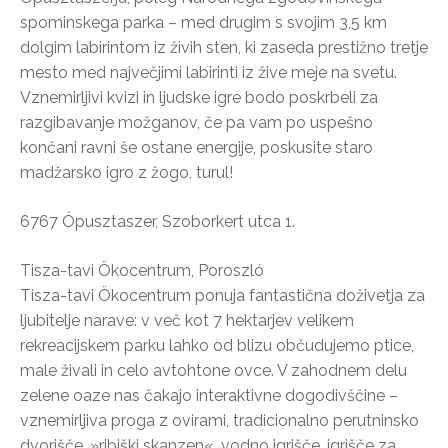
spominskega parka – med drugim s svojim 3,5 km
dolgim labirintom iz živih sten, ki zaseda prestižno tretje
mesto med največjimi labirinti iz žive meje na svetu.
Vznemirljivi kvizi in ljudske igre bodo poskrbeli za
razgibavanje možganov, če pa vam po uspešno
končani ravni še ostane energije, poskusite staro
madžarsko igro z žogo, turul!
6767 Ópusztaszer, Szoborkert utca 1.
Tisza-tavi Ökocentrum, Poroszló
Tisza-tavi Ökocentrum ponuja fantastična doživetja za
ljubitelje narave: v več kot 7 hektarjev velikem
rekreacijskem parku lahko od blizu občudujemo ptice,
male živali in celo avtohtone ovce. V zahodnem delu
zelene oaze nas čakajo interaktivne dogodivščine –
vznemirljiva proga z ovirami, tradicionalno perutninsko
dvorišče, »ribiški skanzen«, vodno igrišče, igrišče za