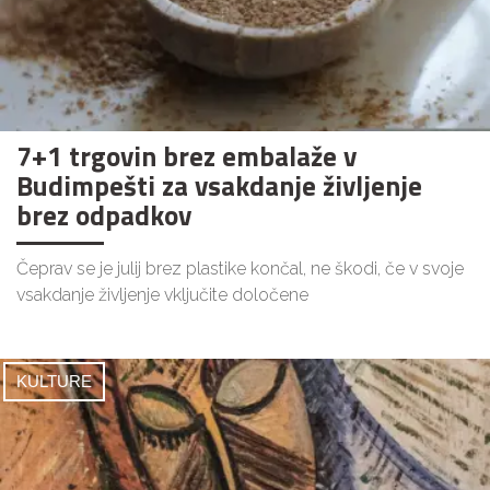
7+1 trgovin brez embalaže v
Budimpešti za vsakdanje življenje
brez odpadkov
Čeprav se je julij brez plastike končal, ne škodi, če v svoje
vsakdanje življenje vključite določene
KULTURE