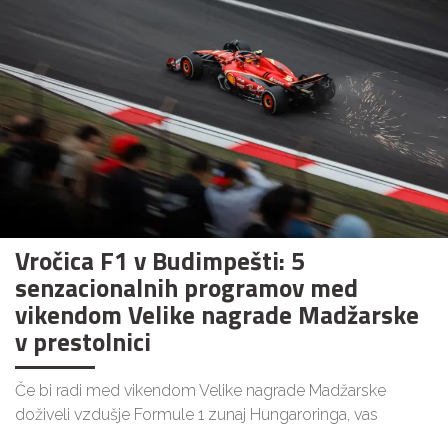
Vročica F1 v Budimpešti: 5
senzacionalnih programov med
vikendom Velike nagrade Madžarske
v prestolnici
Če bi radi med vikendom Velike nagrade Madžarske
doživeli vzdušje Formule 1 zunaj Hungaroringa, vas