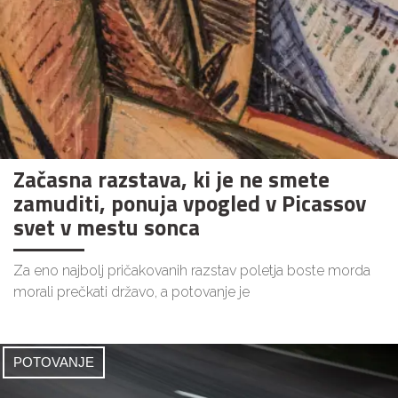
Začasna razstava, ki je ne smete
zamuditi, ponuja vpogled v Picassov
svet v mestu sonca
Za eno najbolj pričakovanih razstav poletja boste morda
morali prečkati državo, a potovanje je
POTOVANJE