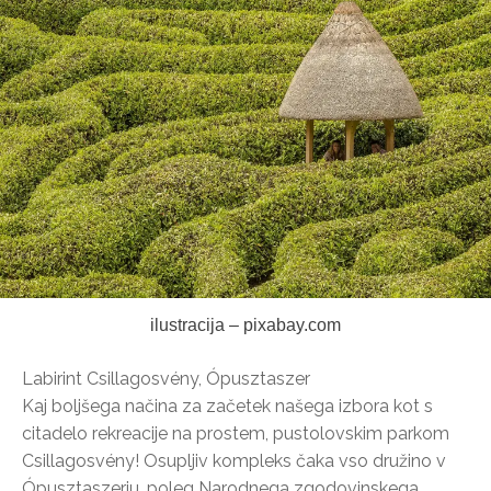
ilustracija – pixabay.com
Labirint Csillagosvény, Ópusztaszer
Kaj boljšega načina za začetek našega izbora kot s
citadelo rekreacije na prostem, pustolovskim parkom
Csillagosvény! Osupljiv kompleks čaka vso družino v
Ópusztaszerju, poleg Narodnega zgodovinskega