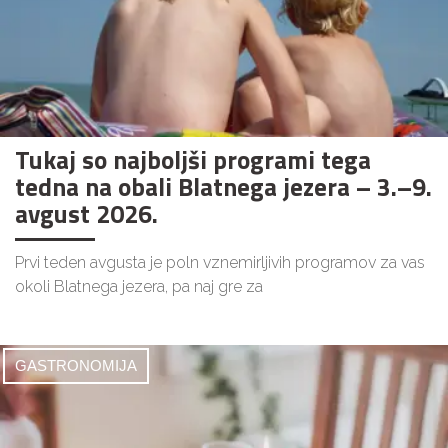
Tukaj so najboljši programi tega
tedna na obali Blatnega jezera – 3.–9.
avgust 2026.
Prvi teden avgusta je poln vznemirljivih programov za vas
okoli Blatnega jezera, pa naj gre za
GASTRONOMIJA