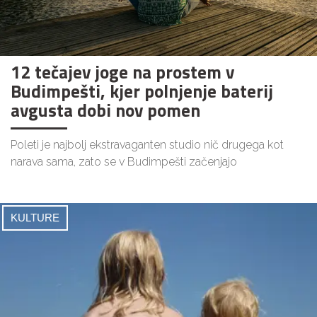
12 tečajev joge na prostem v
Budimpešti, kjer polnjenje baterij
avgusta dobi nov pomen
Poleti je najbolj ekstravaganten studio nič drugega kot
narava sama, zato se v Budimpešti začenjajo
KULTURE