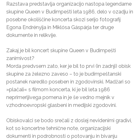
Razstava predstavlja organizacijo nastopa legendarne
skupine Queen v Budimpešti leta 1986, delo v ozadju in
posebne okoliščine koncerta skozi serijo fotografij
Egona Endrényija in Miklósa Gáspárja ter druge
dokumente in relikvije.
Zakaj je bil koncert skupine Queen v Budimpešti
zanimivost?
Morda predvsem zato, ker je bil to prvi (in zadnji) obisk
skupine za železno zaveso – to je budimpeštanski
postanek naredilo poseben in zgodovinski. Madžari so
»plačali« s filmom koncerta, ki je bil leta 1986
neprimerljivega pomena in je še vedno mejnik v
vzhodnoevropski glasbeni in medijski zgodovini.
Obiskovalci se bodo srečali z doslej nevidenimi gradivi,
kot so koncertne tehnične note, organizacijski
dokumenti in podrobnosti o potovanju in bivanju