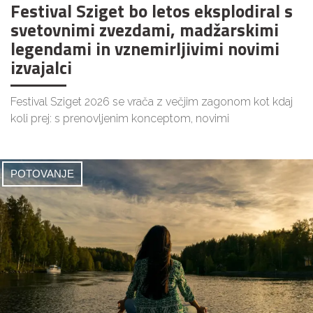
Festival Sziget bo letos eksplodiral s
svetovnimi zvezdami, madžarskimi
legendami in vznemirljivimi novimi
izvajalci
Festival Sziget 2026 se vrača z večjim zagonom kot kdaj
koli prej: s prenovljenim konceptom, novimi
POTOVANJE