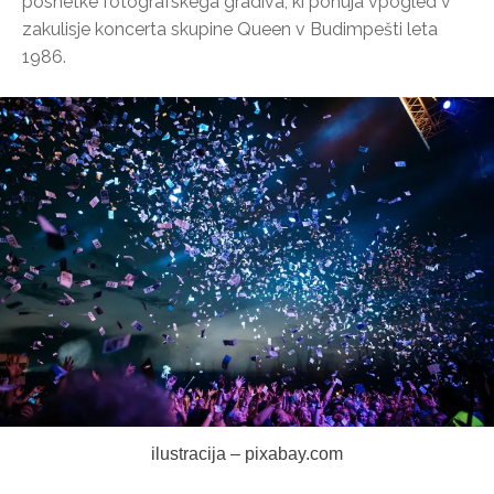
posnetke fotografskega gradiva, ki ponuja vpogled v
zakulisje koncerta skupine Queen v Budimpešti leta
1986.
ilustracija – pixabay.com