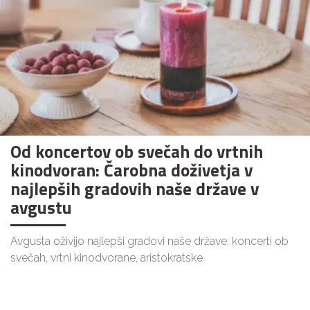
Od koncertov ob svečah do vrtnih
kinodvoran: Čarobna doživetja v
najlepših gradovih naše države v
avgustu
Avgusta oživijo najlepši gradovi naše države: koncerti ob
svečah, vrtni kinodvorane, aristokratske