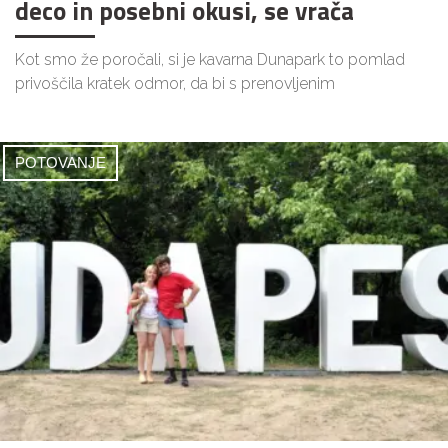
deco in posebni okusi, se vrača
Kot smo že poročali, si je kavarna Dunapark to pomlad
privoščila kratek odmor, da bi s prenovljenim
POTOVANJE