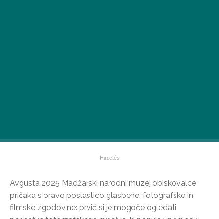
•
2025. AVG. 18.
Avgusta 2025 Madžarski narodni muzej obiskovalce
pričaka s pravo poslastico glasbene, fotografske in
filmske zgodovine: prvič si je mogoče ogledati